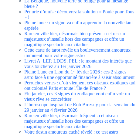
La Belgique, nouvelle terre de refuge pour la mésange
bleue ?
Pénurie d’œufs : découvrez la solution « Poule pour Tous
» !
Pleine lune : un signe va enfin apprendre la nouvelle tant
espérée
Rare en ville hier, désormais bien présent : cet oiseau
majestueux s’installe hors des campagnes et offre un
magnifique spectacle aux citadins
Cette carte de tarot révèle un bouleversement amoureux
imminent pour votre signe astro
Livret A, LEP, LDDS, PEL : le montant des intérêts que
vous toucherez au 1er janvier 2026
Pleine Lune en Lion du 1ᵉʳ février 2026 : ces 2 signes
astro face à une opportunité financière à saisir absolument
Perruches vertes : d’où viennent ces oiseaux exotiques qui
ont colonisé Paris et toute l’Île-de-France ?
Fin janvier, ces 3 signes du zodiaque vont enfin voir un
vieux rêve se concrétiser
L’horoscope inspirant de Rob Brezsny pour la semaine du
29 janvier au 4 février 2026
Rare en ville hier, désormais fréquent : cet oiseau
majestueux s’installe hors des campagnes et offre un
magnifique spectacle aux citadins
Votre destin amoureux caché révélé : ce test astro