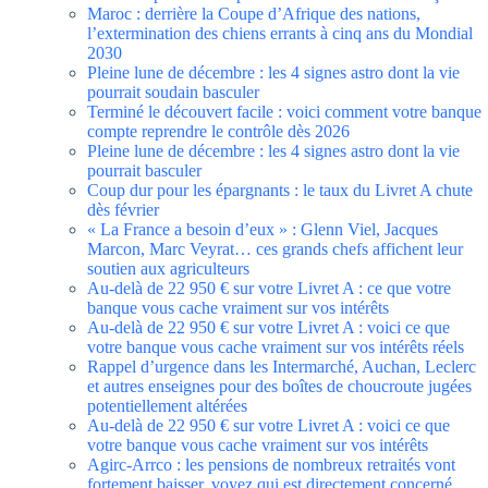
Maroc : derrière la Coupe d’Afrique des nations,
l’extermination des chiens errants à cinq ans du Mondial
2030
Pleine lune de décembre : les 4 signes astro dont la vie
pourrait soudain basculer
Terminé le découvert facile : voici comment votre banque
compte reprendre le contrôle dès 2026
Pleine lune de décembre : les 4 signes astro dont la vie
pourrait basculer
Coup dur pour les épargnants : le taux du Livret A chute
dès février
« La France a besoin d’eux » : Glenn Viel, Jacques
Marcon, Marc Veyrat… ces grands chefs affichent leur
soutien aux agriculteurs
Au-delà de 22 950 € sur votre Livret A : ce que votre
banque vous cache vraiment sur vos intérêts
Au-delà de 22 950 € sur votre Livret A : voici ce que
votre banque vous cache vraiment sur vos intérêts réels
Rappel d’urgence dans les Intermarché, Auchan, Leclerc
et autres enseignes pour des boîtes de choucroute jugées
potentiellement altérées
Au-delà de 22 950 € sur votre Livret A : voici ce que
votre banque vous cache vraiment sur vos intérêts
Agirc-Arrco : les pensions de nombreux retraités vont
fortement baisser, voyez qui est directement concerné