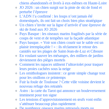
chiens abandonnés et livrés à eux-mêmes en Haute-Loire
JO 2026 : un chien surgit sur la piste de ski de fond et
perturbe l’épreuve
L’ADN l’a confirmé : les loups n’ont jamais été
domestiqués, ils ont fait un choix bien plus stratégique
Un chien s’invite sur la ligne d’arrivée d’une épreuve de
ski de fond aux JO 2026
Pays Basque : les oiseaux marins fragilisés par la série de
coups de vent et de tempêtes sur la façade atlantique
Pays basque. « Voir son chien courir sur le sable est un
plaisir irremplaçable ! » : ils réclament le retour des
canidés sur les plages de Saint-Jean-de-Luz et Ciboure
En voulant sauver les mésanges, des milliers de jardins
deviennent des pièges mortels
Comment les rapaces utilisent l’ultraviolet pour traquer
leurs proies cachées sous la neige
Les ornithologues insistent : ce geste simple change tout
pour les oisillons ce printemps
Fuir la foule de Toulouse ? Cette ville voisine devient le
nouveau refuge des retraités
Astro : la carte du Tarot qui annonce un bouleversement
imminent pour ton signe
Les tensions d’approvisionnement en œufs vont enfin
s’atténuer beaucoup plus rapidement
De nombreux oiseaux marins retrouvés morts ou