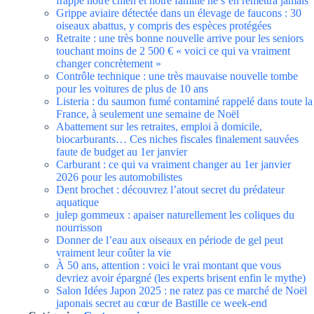
frappe notre chien et notre famille ne s’en remettra jamais”
Grippe aviaire détectée dans un élevage de faucons : 30
oiseaux abattus, y compris des espèces protégées
Retraite : une très bonne nouvelle arrive pour les seniors
touchant moins de 2 500 € « voici ce qui va vraiment
changer concrètement »
Contrôle technique : une très mauvaise nouvelle tombe
pour les voitures de plus de 10 ans
Listeria : du saumon fumé contaminé rappelé dans toute la
France, à seulement une semaine de Noël
Abattement sur les retraites, emploi à domicile,
biocarburants… Ces niches fiscales finalement sauvées
faute de budget au 1er janvier
Carburant : ce qui va vraiment changer au 1er janvier
2026 pour les automobilistes
Dent brochet : découvrez l’atout secret du prédateur
aquatique
julep gommeux : apaiser naturellement les coliques du
nourrisson
Donner de l’eau aux oiseaux en période de gel peut
vraiment leur coûter la vie
À 50 ans, attention : voici le vrai montant que vous
devriez avoir épargné (les experts brisent enfin le mythe)
Salon Idées Japon 2025 : ne ratez pas ce marché de Noël
japonais secret au cœur de Bastille ce week-end