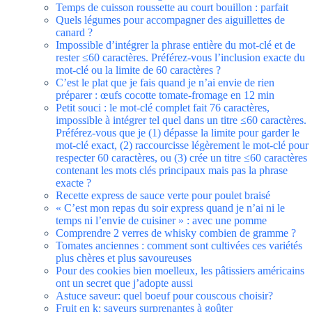
Temps de cuisson roussette au court bouillon : parfait
Quels légumes pour accompagner des aiguillettes de
canard ?
Impossible d’intégrer la phrase entière du mot‑clé et de
rester ≤60 caractères. Préférez‑vous l’inclusion exacte du
mot‑clé ou la limite de 60 caractères ?
C’est le plat que je fais quand je n’ai envie de rien
préparer : œufs cocotte tomate-fromage en 12 min
Petit souci : le mot‑clé complet fait 76 caractères,
impossible à intégrer tel quel dans un titre ≤60 caractères.
Préférez‑vous que je (1) dépasse la limite pour garder le
mot‑clé exact, (2) raccourcisse légèrement le mot‑clé pour
respecter 60 caractères, ou (3) crée un titre ≤60 caractères
contenant les mots clés principaux mais pas la phrase
exacte ?
Recette express de sauce verte pour poulet braisé
« C’est mon repas du soir express quand je n’ai ni le
temps ni l’envie de cuisiner » : avec une pomme
Comprendre 2 verres de whisky combien de gramme ?
Tomates anciennes : comment sont cultivées ces variétés
plus chères et plus savoureuses
Pour des cookies bien moelleux, les pâtissiers américains
ont un secret que j’adopte aussi
Astuce saveur: quel boeuf pour couscous choisir?
Fruit en k: saveurs surprenantes à goûter