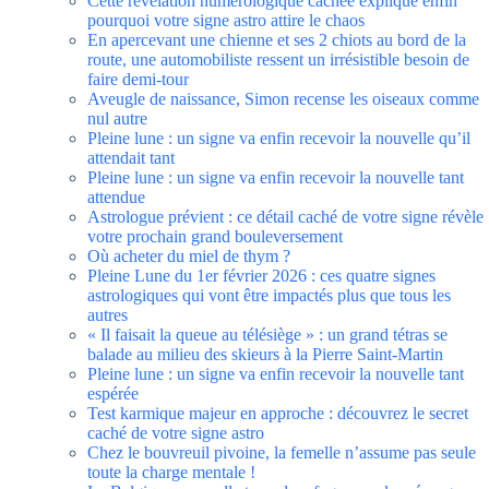
Cette révélation numérologique cachée explique enfin
pourquoi votre signe astro attire le chaos
En apercevant une chienne et ses 2 chiots au bord de la
route, une automobiliste ressent un irrésistible besoin de
faire demi-tour
Aveugle de naissance, Simon recense les oiseaux comme
nul autre
Pleine lune : un signe va enfin recevoir la nouvelle qu’il
attendait tant
Pleine lune : un signe va enfin recevoir la nouvelle tant
attendue
Astrologue prévient : ce détail caché de votre signe révèle
votre prochain grand bouleversement
Où acheter du miel de thym ?
Pleine Lune du 1er février 2026 : ces quatre signes
astrologiques qui vont être impactés plus que tous les
autres
« Il faisait la queue au télésiège » : un grand tétras se
balade au milieu des skieurs à la Pierre Saint-Martin
Pleine lune : un signe va enfin recevoir la nouvelle tant
espérée
Test karmique majeur en approche : découvrez le secret
caché de votre signe astro
Chez le bouvreuil pivoine, la femelle n’assume pas seule
toute la charge mentale !