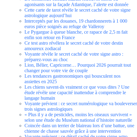
agonisants sur la façade Atlantique, l’alerte est donnée
Cette carte de tarot révèle le secret caché de votre signe
astrologique aujourd’hui
Interceptés par les douanes, 19 chardonnerets à 1 000
euros pièce soignés au refuge de Valleroy
Le Pygargue à queue blanche, ce rapace de 2,5 m fait
enfin son retour en France
Ce test astro révélera le secret caché de votre destin
amoureux zodiacal
Voyante révèle le secret caché de votre signe astro :
préparez-vous au choc
Lion, Bélier, Capricorne… Pourquoi 2026 pourrait tout
changer pour votre vie de couple
Les tendances gastronomiques qui bousculent nos
assiettes en 2025
Les chiens savent-ils vraiment ce que vous dites ? Une
étude révèle une capacité inattendue à comprendre le
langage humain
Voyante prévient : ce secret numérologique va bouleverser
trois signes astrologiques
« Plus il y a de pesticides, moins les oiseaux survivent »
selon une étude du Muséum national d’histoire naturelle
Coincée dans un terrier de blaireau lors d’une battue, une
chienne de chasse sauvée grâce à une intervention
Voyante prévient : ce détail caché de votre signe astro