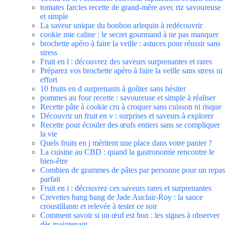
tomates farcies recette de grand-mère avec riz savoureuse
et simple
La saveur unique du bonbon arlequin à redécouvrir
cookie mie caline : le secret gourmand à ne pas manquer
brochette apéro à faire la veille : astuces pour réussir sans
stress
Fruit en l : découvrez des saveurs surprenantes et rares
Préparez vos brochette apéro à faire la veille sans stress ni
effort
10 fruits en d surprenants à goûter sans hésiter
pommes au four recette : savoureuse et simple à réaliser
Recette pâte à cookie cru à croquer sans cuisson ni risque
Découvrir un fruit en v : surprises et saveurs à explorer
Recette pour écouler des œufs entiers sans se compliquer
la vie
Quels fruits en j méritent une place dans votre panier ?
La cuisine au CBD : quand la gastronomie rencontre le
bien-être
Combien de grammes de pâtes par personne pour un repas
parfait
Fruit en i : découvrez ces saveurs rares et surprenantes
Crevettes bang bang de Jade Auclair-Roy : la sauce
croustillante et relevée à tester ce soir
Comment savoir si un œuf est bon : les signes à observer
dès maintenant