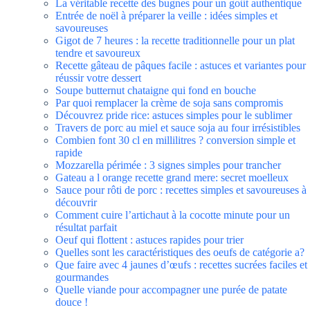
La véritable recette des bugnes pour un goût authentique
Entrée de noël à préparer la veille : idées simples et
savoureuses
Gigot de 7 heures : la recette traditionnelle pour un plat
tendre et savoureux
Recette gâteau de pâques facile : astuces et variantes pour
réussir votre dessert
Soupe butternut chataigne qui fond en bouche
Par quoi remplacer la crème de soja sans compromis
Découvrez pride rice: astuces simples pour le sublimer
Travers de porc au miel et sauce soja au four irrésistibles
Combien font 30 cl en millilitres ? conversion simple et
rapide
Mozzarella périmée : 3 signes simples pour trancher
Gateau a l orange recette grand mere: secret moelleux
Sauce pour rôti de porc : recettes simples et savoureuses à
découvrir
Comment cuire l’artichaut à la cocotte minute pour un
résultat parfait
Oeuf qui flottent : astuces rapides pour trier
Quelles sont les caractéristiques des oeufs de catégorie a?
Que faire avec 4 jaunes d’œufs : recettes sucrées faciles et
gourmandes
Quelle viande pour accompagner une purée de patate
douce !