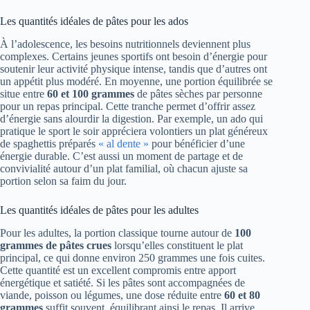
Les quantités idéales de pâtes pour les ados
À l’adolescence, les besoins nutritionnels deviennent plus
complexes. Certains jeunes sportifs ont besoin d’énergie pour
soutenir leur activité physique intense, tandis que d’autres ont
un appétit plus modéré. En moyenne, une portion équilibrée se
situe entre
60 et 100 grammes
de pâtes sèches par personne
pour un repas principal. Cette tranche permet d’offrir assez
d’énergie sans alourdir la digestion. Par exemple, un ado qui
pratique le sport le soir appréciera volontiers un plat généreux
de spaghettis préparés
« al dente »
pour bénéficier d’une
énergie durable. C’est aussi un moment de partage et de
convivialité autour d’un plat familial, où chacun ajuste sa
portion selon sa faim du jour.
Les quantités idéales de pâtes pour les adultes
Pour les adultes, la portion classique tourne autour de
100
grammes de pâtes crues
lorsqu’elles constituent le plat
principal, ce qui donne environ 250 grammes une fois cuites.
Cette quantité est un excellent compromis entre apport
énergétique et satiété. Si les pâtes sont accompagnées de
viande, poisson ou légumes, une dose réduite entre
60 et 80
grammes
suffit souvent, équilibrant ainsi le repas. Il arrive