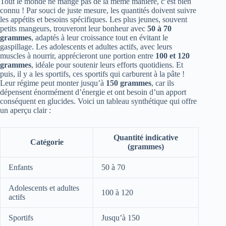
Tout le monde ne mange pas de la même manière, c’est bien
connu ! Par souci de juste mesure, les quantités doivent suivre
les appétits et besoins spécifiques. Les plus jeunes, souvent
petits mangeurs, trouveront leur bonheur avec
50 à 70
grammes
, adaptés à leur croissance tout en évitant le
gaspillage. Les adolescents et adultes actifs, avec leurs
muscles à nourrir, apprécieront une portion entre
100 et 120
grammes
, idéale pour soutenir leurs efforts quotidiens. Et
puis, il y a les sportifs, ces sportifs qui carburent à la pâte !
Leur régime peut monter jusqu’à
150 grammes
, car ils
dépensent énormément d’énergie et ont besoin d’un apport
conséquent en glucides. Voici un tableau synthétique qui offre
un aperçu clair :
Quantité indicative
Catégorie
(grammes)
Enfants
50 à 70
Adolescents et adultes
100 à 120
actifs
Sportifs
Jusqu’à 150