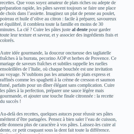
recettes. Que vous soyez amateur de plats riches ou adepte de
préparation rapide, les pâtes savent toujours se faire une place
de choix dans l’assiette. Imaginez un plat de penne au poulet,
poireau et huile d’olive au citron : facile à préparer, savoureux
et équilibré, il comblera toute la famille en moins de 30
minutes. La clé ? Cuire les pâtes juste
al dente
pour garder
toute leur texture et saveur, et y associer des ingrédients frais et
colorés.
Autre idée gourmande, la douceur onctueuse des tagliatelle
fraîches à la burrata, pecorino AOP et herbes de Provence. Ce
mariage de saveurs fraîches et subtiles rappelle les ruelles
ensoleillées de l’Italie, où chaque bouchée est une invitation
au voyage. N’oublions pas les amateurs de plats express et
raffinés comme les spaghetti à la crème de cresson et saumon
fumé, parfaits pour un dîner élégant sans complication. Cuire
les pâtes à la perfection, préparer une sauce légère mais
gourmande, et ajouter une touche finale citronnée : la recette
du succès !
Au-delà des recettes, quelques astuces pour réussir ses pâtes
méritent d’être partagées. Pensez à bien saler l’eau de cuisson,
elle donnera plus de caractère à vos pâtes. Laissez-les cuire al
dente, ce petit craquant sous la dent fait toute la différence.