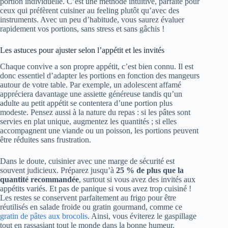
portion individuelle. C’est une méthode intuitive, parfaite pour
ceux qui préfèrent cuisiner au feeling plutôt qu’avec des
instruments. Avec un peu d’habitude, vous saurez évaluer
rapidement vos portions, sans stress et sans gâchis !
Les astuces pour ajuster selon l’appétit et les invités
Chaque convive a son propre appétit, c’est bien connu. Il est
donc essentiel d’adapter les portions en fonction des mangeurs
autour de votre table. Par exemple, un adolescent affamé
appréciera davantage une assiette généreuse tandis qu’un
adulte au petit appétit se contentera d’une portion plus
modeste. Pensez aussi à la nature du repas : si les pâtes sont
servies en plat unique, augmentez les quantités ; si elles
accompagnent une viande ou un poisson, les portions peuvent
être réduites sans frustration.
Dans le doute, cuisinier avec une marge de sécurité est
souvent judicieux. Préparez jusqu’à
25 % de plus que la
quantité recommandée
, surtout si vous avez des invités aux
appétits variés. Et pas de panique si vous avez trop cuisiné !
Les restes se conservent parfaitement au frigo pour être
réutilisés en salade froide ou gratin gourmand, comme ce
gratin de pâtes aux brocolis
. Ainsi, vous éviterez le gaspillage
tout en rassasiant tout le monde dans la bonne humeur.