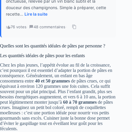
onctueuse, relevée par un vin blanc subtil et la
douceur des champignons. Simple à préparer, cette
recette...
Lire la suite
76 votes
·
48 commentaires
·
Quelles sont les quantités idéales de pâtes par personne ?
Les quantités idéales de pâtes pour les enfants
Chez les plus jeunes, l’appétit évolue au fil de la croissance,
c’est pourquoi il est essentiel d’adapter la portion de pâtes en
conséquence. Généralement, un enfant en bas âge
consommera entre
40 et 50 grammes
de pâtes crues, ce qui
équivaut à environ 120 grammes une fois cuites. Cela suffit
souvent pour un plat principal. Plus l’enfant grandit, plus ses
besoins énergétiques augmentent, et vers 6 à 10 ans, la portion
peut légitimement monter jusqu’à
60 à 70 grammes
de pâtes
crues. Imaginez un petit bol coloré, rempli de coquillettes
moelleuses : c’est une portion idéale pour nourrir vos petits
gourmands sans excès. Cuisiner juste la bonne dose permet
d’éviter le gaspillage tout en éveillant leur goût pour les
féculents.