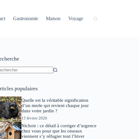
act
Gastronomie
Maison
Voyage
echerche
ucun
sultat
rticles populaires
Quelle est la véritable signification
d’un merle qui revient chaque jour
dans votre jardin ?
15 février 2026
Nichoir : ce détail à corriger d’urgence
chez vous pour que les oiseaux
viennent s’y réfugier tout l’hiver