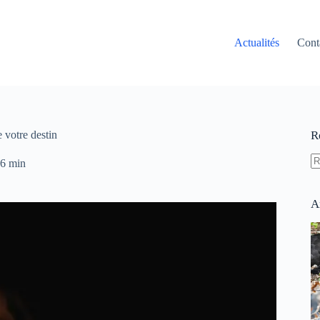
Actualités
Cont
 votre destin
R
6 min
A
ré
A