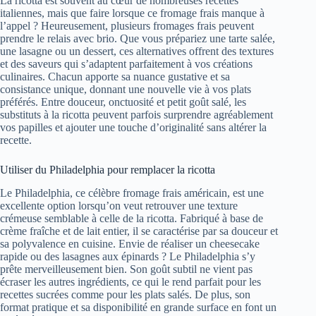
La ricotta est souvent au cœur de nombreuses recettes
italiennes, mais que faire lorsque ce fromage frais manque à
l’appel ? Heureusement, plusieurs fromages frais peuvent
prendre le relais avec brio. Que vous prépariez une tarte salée,
une lasagne ou un dessert, ces alternatives offrent des textures
et des saveurs qui s’adaptent parfaitement à vos créations
culinaires. Chacun apporte sa nuance gustative et sa
consistance unique, donnant une nouvelle vie à vos plats
préférés. Entre douceur, onctuosité et petit goût salé, les
substituts à la ricotta peuvent parfois surprendre agréablement
vos papilles et ajouter une touche d’originalité sans altérer la
recette.
Utiliser du Philadelphia pour remplacer la ricotta
Le Philadelphia, ce célèbre fromage frais américain, est une
excellente option lorsqu’on veut retrouver une texture
crémeuse semblable à celle de la ricotta. Fabriqué à base de
crème fraîche et de lait entier, il se caractérise par sa douceur et
sa polyvalence en cuisine. Envie de réaliser un cheesecake
rapide ou des lasagnes aux épinards ? Le Philadelphia s’y
prête merveilleusement bien. Son goût subtil ne vient pas
écraser les autres ingrédients, ce qui le rend parfait pour les
recettes sucrées comme pour les plats salés. De plus, son
format pratique et sa disponibilité en grande surface en font un