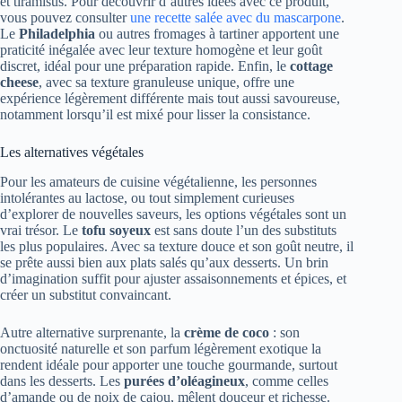
et tiramisus. Pour découvrir d’autres idées avec ce produit,
vous pouvez consulter
une recette salée avec du mascarpone
.
Le
Philadelphia
ou autres fromages à tartiner apportent une
praticité inégalée avec leur texture homogène et leur goût
discret, idéal pour une préparation rapide. Enfin, le
cottage
cheese
, avec sa texture granuleuse unique, offre une
expérience légèrement différente mais tout aussi savoureuse,
notamment lorsqu’il est mixé pour lisser la consistance.
Les alternatives végétales
Pour les amateurs de cuisine végétalienne, les personnes
intolérantes au lactose, ou tout simplement curieuses
d’explorer de nouvelles saveurs, les options végétales sont un
vrai trésor. Le
tofu soyeux
est sans doute l’un des substituts
les plus populaires. Avec sa texture douce et son goût neutre, il
se prête aussi bien aux plats salés qu’aux desserts. Un brin
d’imagination suffit pour ajuster assaisonnements et épices, et
créer un substitut convaincant.
Autre alternative surprenante, la
crème de coco
: son
onctuosité naturelle et son parfum légèrement exotique la
rendent idéale pour apporter une touche gourmande, surtout
dans les desserts. Les
purées d’oléagineux
, comme celles
d’amande ou de noix de cajou, mêlent douceur et richesse.