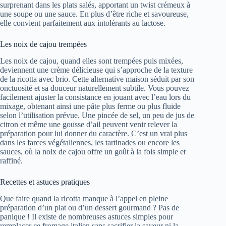
surprenant dans les plats salés, apportant un twist crémeux à
une soupe ou une sauce. En plus d’être riche et savoureuse,
elle convient parfaitement aux intolérants au lactose.
Les noix de cajou trempées
Les noix de cajou, quand elles sont trempées puis mixées,
deviennent une crème délicieuse qui s’approche de la texture
de la ricotta avec brio. Cette alternative maison séduit par son
onctuosité et sa douceur naturellement subtile. Vous pouvez
facilement ajuster la consistance en jouant avec l’eau lors du
mixage, obtenant ainsi une pâte plus ferme ou plus fluide
selon l’utilisation prévue. Une pincée de sel, un peu de jus de
citron et même une gousse d’ail peuvent venir relever la
préparation pour lui donner du caractère. C’est un vrai plus
dans les farces végétaliennes, les tartinades ou encore les
sauces, où la noix de cajou offre un goût à la fois simple et
raffiné.
Recettes et astuces pratiques
Que faire quand la ricotta manque à l’appel en pleine
préparation d’un plat ou d’un dessert gourmand ? Pas de
panique ! Il existe de nombreuses astuces simples pour
remplacer ce fromage italien sans sacrifier la saveur ni la