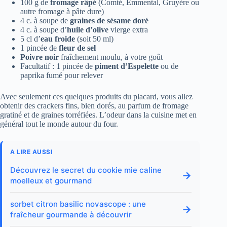
100 g de
fromage râpé
(Comté, Emmental, Gruyère ou
autre fromage à pâte dure)
4 c. à soupe de
graines de sésame doré
4 c. à soupe d’
huile d’olive
vierge extra
5 cl d’
eau froide
(soit 50 ml)
1 pincée de
fleur de sel
Poivre noir
fraîchement moulu, à votre goût
Facultatif : 1 pincée de
piment d’Espelette
ou de
paprika fumé pour relever
Avec seulement ces quelques produits du placard, vous allez
obtenir des crackers fins, bien dorés, au parfum de fromage
gratiné et de graines torréfiées. L’odeur dans la cuisine met en
général tout le monde autour du four.
A LIRE AUSSI
Découvrez le secret du cookie mie caline
→
moelleux et gourmand
sorbet citron basilic novascope : une
→
fraîcheur gourmande à découvrir