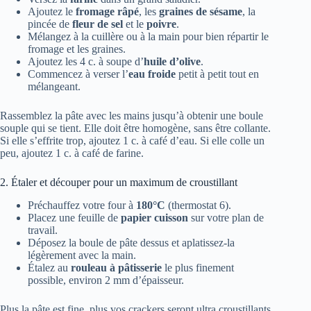
Ajoutez le
fromage râpé
, les
graines de sésame
, la
pincée de
fleur de sel
et le
poivre
.
Mélangez à la cuillère ou à la main pour bien répartir le
fromage et les graines.
Ajoutez les 4 c. à soupe d’
huile d’olive
.
Commencez à verser l’
eau froide
petit à petit tout en
mélangeant.
Rassemblez la pâte avec les mains jusqu’à obtenir une boule
souple qui se tient. Elle doit être homogène, sans être collante.
Si elle s’effrite trop, ajoutez 1 c. à café d’eau. Si elle colle un
peu, ajoutez 1 c. à café de farine.
2. Étaler et découper pour un maximum de croustillant
Préchauffez votre four à
180°C
(thermostat 6).
Placez une feuille de
papier cuisson
sur votre plan de
travail.
Déposez la boule de pâte dessus et aplatissez-la
légèrement avec la main.
Étalez au
rouleau à pâtisserie
le plus finement
possible, environ 2 mm d’épaisseur.
Plus la pâte est fine, plus vos crackers seront ultra croustillants.