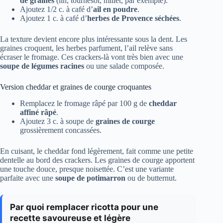
de graines
(lin, tournesol, millet, par exemple).
Ajoutez 1/2 c. à café d’
ail en poudre
.
Ajoutez 1 c. à café d’
herbes de Provence séchées
.
La texture devient encore plus intéressante sous la dent. Les
graines croquent, les herbes parfument, l’ail relève sans
écraser le fromage. Ces crackers-là vont très bien avec une
soupe de légumes racines
ou une salade composée.
Version cheddar et graines de courge croquantes
Remplacez le fromage râpé par 100 g de
cheddar
affiné râpé
.
Ajoutez 3 c. à soupe de
graines de courge
grossièrement concassées.
En cuisant, le cheddar fond légèrement, fait comme une petite
dentelle au bord des crackers. Les graines de courge apportent
une touche douce, presque noisettée. C’est une variante
parfaite avec une
soupe de potimarron
ou de butternut.
Par quoi remplacer ricotta pour une
recette savoureuse et légère