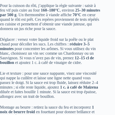
Pour la cuisson du rôti, j’applique la règle suivante : saisir à
feu vif puis cuire au four
160–180°C
, environ
25–30 minutes
par 500 g
. Un thermomètre à viande affiche
70°C
en cœur
quand le rôti est prêt. Ces repères proviennent de tests répétés
en cuisine et permettent d’obtenir une viande juteuse, qui
donnera un jus riche pour la sauce.
Déglacer : versez votre liquide froid sur la poêle ou le plat
chaud pour décoller les sucs. Les chiffres :
réduire 3–5
minutes
pour concentrer les arômes. Si vous utilisez du vin
blanc, choisissez un vin sec comme un Chardonnay ou un
Sauvignon. Si vous n’avez pas de vin, prenez
12–15 cl de
bouillon
et ajoutez 1 c. à café de vinaigre de cidre.
Lie et texture : pour une sauce nappante, visez une viscosité
qui nappe la cuillère et laisse une ligne nette quand vous
passez le doigt. Si la sauce est trop fluide, laissez réduire 2–4
minutes ; si elle reste liquide, ajoutez
1 c. à café de Maïzena
diluée et faites bouillir 1 minute. Si la sauce est trop épaisse,
allongez avec un trait de bouillon.
Montage au beurre : retirez la sauce du feu et incorporez
1
noix de beurre froid
en fouettant pour donner brillance et