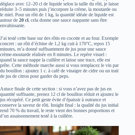
déglace avec 12–20 cl de liquide selon la taille du rôti, je laisse
réduire 3–5 minutes puis j’incorpore la crème, la moutarde ou
le miel. Pour un rôti de 1 kg, la quantité idéale de liquide est
autour de
20 cl
, cela donne une sauce nappante sans être
envahissante.
J’ai testé cette base sur des rôtis en cocotte et au four. Exemple
concret : un rôti d’échine de 1,2 kg cuit à 170°C, repos 15
minutes, m’a donné suffisamment de jus pour une sauce
crème-moutarde réalisée en 8 minutes. Le repère visuel :
quand la sauce nappe la cuillère et laisse une trace, elle est
prête. Cette méthode marche aussi si vous remplacez le vin par
du bouillon : ajoutez 1 c. à café de vinaigre de cidre ou un trait
de jus de citron pour garder du peps.
Astuce finale de cette section : si vous n’avez pas de jus en
quantité suffisante, prenez 12 cl de bouillon réduit et ajoutez le
jus récupéré. Ce petit geste évite d’épaissir à outrance et
conserve la saveur de rôti. Insight final : la qualité du jus initial
rend 70 % du travail, le reste vient des bonnes proportions et
d’un assaisonnement testé à la cuillère.