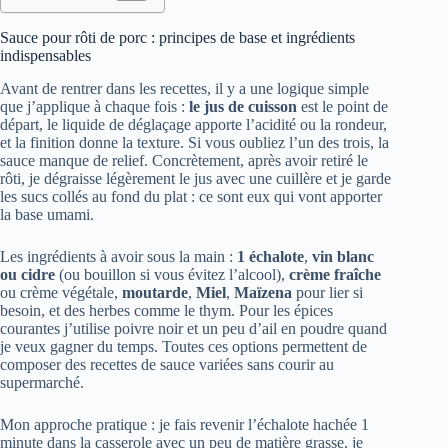
Sauce pour rôti de porc : principes de base et ingrédients
indispensables
Avant de rentrer dans les recettes, il y a une logique simple
que j’applique à chaque fois :
le jus de cuisson
est le point de
départ, le liquide de déglaçage apporte l’acidité ou la rondeur,
et la finition donne la texture. Si vous oubliez l’un des trois, la
sauce manque de relief. Concrètement, après avoir retiré le
rôti, je dégraisse légèrement le jus avec une cuillère et je garde
les sucs collés au fond du plat : ce sont eux qui vont apporter
la base umami.
Les ingrédients à avoir sous la main :
1 échalote
,
vin blanc
ou cidre
(ou bouillon si vous évitez l’alcool),
crème fraîche
ou crème végétale,
moutarde
,
Miel
,
Maïzena
pour lier si
besoin, et des herbes comme le thym. Pour les épices
courantes j’utilise poivre noir et un peu d’ail en poudre quand
je veux gagner du temps. Toutes ces options permettent de
composer des recettes de sauce variées sans courir au
supermarché.
Mon approche pratique : je fais revenir l’échalote hachée 1
minute dans la casserole avec un peu de matière grasse, je