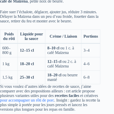
café de Maïzena
, petite noix de beurre.
Faire suer l’échalote, déglacer, ajouter jus, réduire 3 minutes.
Délayer la Maïzena dans un peu d’eau froide, fouetter dans la
sauce, retirer du feu et monter avec le beurre.
Poids
Liquide pour
Crème / Liaison
Portions
du rôti
la sauce
600–
8–10 cl
ou 1 c. à
12–15 cl
3–4
800 g
café Maïzena
12–15 cl
ou 2 c. à
1 kg
18–20 cl
4–6
café Maïzena
18–20 cl
ou beurre
1,5 kg
25–30 cl
6–8
manié
Si vous voulez d’autres idées de recettes de sauce, j’aime
comparer avec des propositions ailleurs : cet article propose
plusieurs variantes utiles pour des
recettes faciles
et créatives
pour accompagner un rôti de porc
. Insight : gardez la recette la
plus simple à portée pour les jours pressés et lancez les
versions plus longues pour les repas en famille.