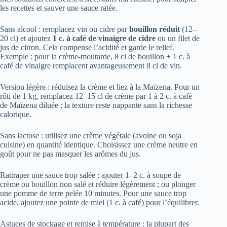
les recettes et sauver une sauce ratée.
Sans alcool : remplacez vin ou cidre par
bouillon réduit
(12–
20 cl) et ajoutez
1 c. à café de vinaigre de cidre
ou un filet de
jus de citron. Cela compense l’acidité et garde le relief.
Exemple : pour la crème-moutarde, 8 cl de bouillon + 1 c. à
café de vinaigre remplacent avantageusement 8 cl de vin.
Version légère : réduisez la crème et liez à la Maïzena. Pour un
rôti de 1 kg, remplacez 12–15 cl de crème par 1 à 2 c. à café
de Maïzena diluée ; la texture reste nappante sans la richesse
calorique.
Sans lactose : utilisez une crème végétale (avoine ou soja
cuisine) en quantité identique. Choisissez une crème neutre en
goût pour ne pas masquer les arômes du jus.
Rattraper une sauce trop salée : ajouter 1–2 c. à soupe de
crème ou bouillon non salé et réduire légèrement ; ou plonger
une pomme de terre pelée 10 minutes. Pour une sauce trop
acide, ajoutez une pointe de miel (1 c. à café) pour l’équilibrer.
Astuces de stockage et remise à température : la plupart des