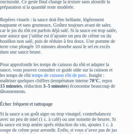
onctuosité. Ce geste final change la texture sans alourdir la
préparation si la quantité reste modérée.
Repères visuels : la sauce doit être brillante, légèrement
nappante et sans grumeaux. Goûtez toujours avant de saler,
car le jus du rôti est parfois déjà salé. Si la sauce est trop salée,
une astuce que j’utilise est d’ajouter un peu de crème ou du
bouillon non salé, puis de réduire à feu doux. Une pomme de
terre crue plongée 10 minutes absorbe aussi le sel en excès
dans une sauce brune.
Pour approfondir les temps de cuisson du rôti et adapter la
sauce, vous pouvez consulter ce guide utile sur la cuisson et
les temps de rôti
temps de cuisson rôti de porc
. Insight :
maîtriser quelques chiffres (température interne
70°C
, repos
15 minutes
, réduction
3–5 minutes
) économise beaucoup de
tâtonnements.
Échec fréquent et rattrapage
Si la sauce a un goût aigre ou trop vinaigré, contrebalancez
avec un peu de miel (1 c. à café) ou une noisette de beurre. Si
la sauce est trop amère après réduction du vin, ajoutez 1 c. à
soupe de crème pour arrondir. Enfin, si vous n’avez pas de jus