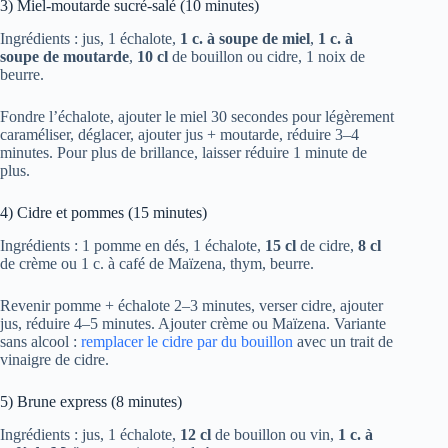
3) Miel-moutarde sucré-salé (10 minutes)
Ingrédients : jus, 1 échalote,
1 c. à soupe de miel
,
1 c. à
soupe de moutarde
,
10 cl
de bouillon ou cidre, 1 noix de
beurre.
Fondre l’échalote, ajouter le miel 30 secondes pour légèrement
caraméliser, déglacer, ajouter jus + moutarde, réduire 3–4
minutes. Pour plus de brillance, laisser réduire 1 minute de
plus.
4) Cidre et pommes (15 minutes)
Ingrédients : 1 pomme en dés, 1 échalote,
15 cl
de cidre,
8 cl
de crème ou 1 c. à café de Maïzena, thym, beurre.
Revenir pomme + échalote 2–3 minutes, verser cidre, ajouter
jus, réduire 4–5 minutes. Ajouter crème ou Maïzena. Variante
sans alcool :
remplacer le cidre par du bouillon
avec un trait de
vinaigre de cidre.
5) Brune express (8 minutes)
Ingrédients : jus, 1 échalote,
12 cl
de bouillon ou vin,
1 c. à