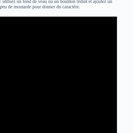
: utilisez un fond de veau ou un bouillon réduit et ajoutez un
peu de moutarde pour donner du caractère.