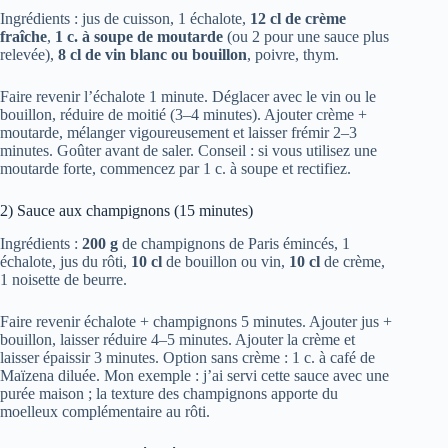
Ingrédients : jus de cuisson, 1 échalote,
12 cl de crème
fraîche
,
1 c. à soupe de moutarde
(ou 2 pour une sauce plus
relevée),
8 cl de vin blanc ou bouillon
, poivre, thym.
Faire revenir l’échalote 1 minute. Déglacer avec le vin ou le
bouillon, réduire de moitié (3–4 minutes). Ajouter crème +
moutarde, mélanger vigoureusement et laisser frémir 2–3
minutes. Goûter avant de saler. Conseil : si vous utilisez une
moutarde forte, commencez par 1 c. à soupe et rectifiez.
2) Sauce aux champignons (15 minutes)
Ingrédients :
200 g
de champignons de Paris émincés, 1
échalote, jus du rôti,
10 cl
de bouillon ou vin,
10 cl
de crème,
1 noisette de beurre.
Faire revenir échalote + champignons 5 minutes. Ajouter jus +
bouillon, laisser réduire 4–5 minutes. Ajouter la crème et
laisser épaissir 3 minutes. Option sans crème : 1 c. à café de
Maïzena diluée. Mon exemple : j’ai servi cette sauce avec une
purée maison ; la texture des champignons apporte du
moelleux complémentaire au rôti.