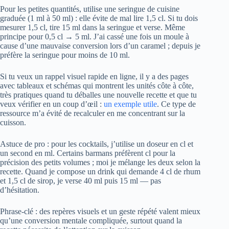
Pour les petites quantités, utilise une seringue de cuisine
graduée (1 ml à 50 ml) : elle évite de mal lire 1,5 cl. Si tu dois
mesurer 1,5 cl, tire 15 ml dans la seringue et verse. Même
principe pour 0,5 cl → 5 ml. J’ai cassé une fois un moule à
cause d’une mauvaise conversion lors d’un caramel ; depuis je
préfère la seringue pour moins de 10 ml.
Si tu veux un rappel visuel rapide en ligne, il y a des pages
avec tableaux et schémas qui montrent les unités côte à côte,
très pratiques quand tu déballes une nouvelle recette et que tu
veux vérifier en un coup d’œil :
un exemple utile
. Ce type de
ressource m’a évité de recalculer en me concentrant sur la
cuisson.
Astuce de pro : pour les cocktails, j’utilise un doseur en cl et
un second en ml. Certains barmans préfèrent cl pour la
précision des petits volumes ; moi je mélange les deux selon la
recette. Quand je compose un drink qui demande 4 cl de rhum
et 1,5 cl de sirop, je verse 40 ml puis 15 ml — pas
d’hésitation.
Phrase-clé : des repères visuels et un geste répété valent mieux
qu’une conversion mentale compliquée, surtout quand la