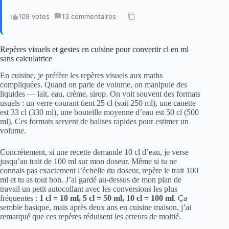
109 votes
·
13 commentaires
·
Repères visuels et gestes en cuisine pour convertir cl en ml
sans calculatrice
En cuisine, je préfère les repères visuels aux maths
compliquées. Quand on parle de volume, on manipule des
liquides — lait, eau, crème, sirop. On voit souvent des formats
usuels : un verre courant tient 25 cl (soit 250 ml), une canette
est 33 cl (330 ml), une bouteille moyenne d’eau est 50 cl (500
ml). Ces formats servent de balises rapides pour estimer un
volume.
Concrètement, si une recette demande 10 cl d’eau, je verse
jusqu’au trait de 100 ml sur mon doseur. Même si tu ne
connais pas exactement l’échelle du doseur, repère le trait 100
ml et tu as tout bon. J’ai gardé au-dessus de mon plan de
travail un petit autocollant avec les conversions les plus
fréquentes :
1 cl = 10 ml, 5 cl = 50 ml, 10 cl = 100 ml
. Ça
semble basique, mais après deux ans en cuisine maison, j’ai
remarqué que ces repères réduisent les erreurs de moitié.