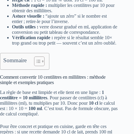
Méthode rapide :
multiplier les centilitres par 10 pour
obtenir des millilitres.
Astuce visuelle :
“ajoute un zéro” si le nombre est
entier ; retire-le pour l’inverse.
Outils utiles :
verre doseur gradué en ml, application de
conversion ou petit tableau de correspondance.
Vérification rapide :
repère si le résultat semble 10×
trop grand ou trop petit — souvent c’est un zéro oublié.
Sommaire
Comment convertir 10 centilitres en millilitres : méthode
simple et exemples pratiques
La règle de base est limpide et elle tient en une ligne :
1
centilitre = 10 millilitres
. Pour passer de centilitres (cl) à
millilitres (ml), tu multiplies par 10. Donc pour
10 cl
le calcul
est : 10 × 10 =
100 ml
. C’est tout. Pas de formule obscure, pas
de calcul compliqué.
Pour être concret et pratique en cuisine, garde en tête ces
repères : si une recette demande 10 cl de lait, prends 100 ml