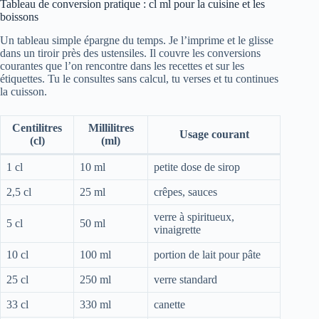
Tableau de conversion pratique : cl ml pour la cuisine et les
boissons
Un tableau simple épargne du temps. Je l’imprime et le glisse
dans un tiroir près des ustensiles. Il couvre les conversions
courantes que l’on rencontre dans les recettes et sur les
étiquettes. Tu le consultes sans calcul, tu verses et tu continues
la cuisson.
Centilitres
Millilitres
Usage courant
(cl)
(ml)
1 cl
10 ml
petite dose de sirop
2,5 cl
25 ml
crêpes, sauces
verre à spiritueux,
5 cl
50 ml
vinaigrette
10 cl
100 ml
portion de lait pour pâte
25 cl
250 ml
verre standard
33 cl
330 ml
canette