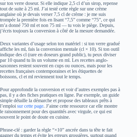
sur ton verre doseur. Si elle indique 2,5 cl d’un sirop, repense
tout de suite à 25 ml. J’ai testé cette règle sur une crème
anglaise où je devais verser 7,5 cl de crème : je me suis
trompée la première fois en lisant “7,5” comme “75”, ce qui
m’a donné 750 ml et non 75 ml — tu vois le piège. Depuis,
j’écris toujours la conversion à côté de la mesure demandée.
Deux variantes d’usage selon ton matériel : si ton verre gradué
affiche les ml, fais la conversion mentale (cl × 10). Si ton outil
indique des cl (rare en doseurs grand public), tu peux diviser
par 10 quand tu lis un volume en ml. Les recettes anglo-
saxonnes restent souvent en cups ou ounces, mais pour les
recettes françaises contemporaines et les étiquettes de
boissons, cl et ml reviennent tout le temps.
Pour approfondir la conversion et voir d’autres exemples pas à
pas, il y a des fiches pratiques en ligne. Par exemple, un guide
simple détaille la démarche et propose des tableaux prêts à
l’emploi
sur cette page
. J’aime cette ressource car elle montre
le raisonnement pour des quantités avec virgule, ce qui est
souvent le point de doute en cuisine.
Phrase-clé : garder la règle “×10” ancrée dans ta tête te fait
gagner du temps et évite les erreurs grossières, surtout quand