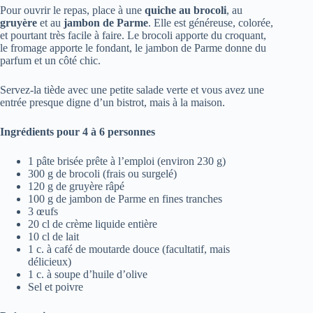
Pour ouvrir le repas, place à une
quiche au brocoli
, au
gruyère
et au
jambon de Parme
. Elle est généreuse, colorée,
et pourtant très facile à faire. Le brocoli apporte du croquant,
le fromage apporte le fondant, le jambon de Parme donne du
parfum et un côté chic.
Servez-la tiède avec une petite salade verte et vous avez une
entrée presque digne d’un bistrot, mais à la maison.
Ingrédients pour 4 à 6 personnes
1 pâte brisée prête à l’emploi (environ 230 g)
300 g de brocoli (frais ou surgelé)
120 g de gruyère râpé
100 g de jambon de Parme en fines tranches
3 œufs
20 cl de crème liquide entière
10 cl de lait
1 c. à café de moutarde douce (facultatif, mais
délicieux)
1 c. à soupe d’huile d’olive
Sel et poivre