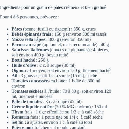
Ingrédients pour un gratin de pâtes crémeux et bien gratiné
Pour 4 à 6 personnes, prévoyez :
Pâtes
(penne, fusilli ou rigatoni) : 350 g, crues
Bébés épinards frais
: 150 g (environ 500 ml tassés
Mozzarella râpée
: 300 g (environ 350 ml)
Parmesan râpé
(optionnel, mais recommandé) : 40 g
Saucisses italiennes
(douces ou piquantes) : 4 pièces,
soit environ 400 g, boyau retiré
Bœuf haché
: 250 g
Huile d’olive
: 2 c. à soupe (30 ml)
Oignon
: 1 moyen, soit environ 120 g, finement haché
Ail
: 3 gousses, soit 1 c. à soupe (15 ml), haché
Tomates concassées
en boîte : 1 boîte de 800 ml
environ
Tomates séchées
à l’huile : 70 à 80 g, soit environ 120
ml, finement émincées
Pâte de tomates
: 3 c. à soupe (45 ml)
Crème liquide entière
(30 % MG environ) : 150 ml
Thym
frais : 1 tige effeuillée ou 1/2 c. à café sèche
Romarin
frais : 1 petite tige ou 1/4 c. à café sèche
Sel fin
: à ajuster, environ 1 c. à café au total
Poivre noir
fraîchement moulu : au goût