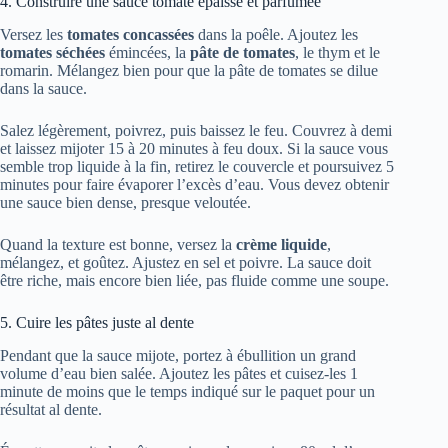
4. Construire une sauce tomate épaisse et parfumée
Versez les
tomates concassées
dans la poêle. Ajoutez les
tomates séchées
émincées, la
pâte de tomates
, le thym et le
romarin. Mélangez bien pour que la pâte de tomates se dilue
dans la sauce.
Salez légèrement, poivrez, puis baissez le feu. Couvrez à demi
et laissez mijoter 15 à 20 minutes à feu doux. Si la sauce vous
semble trop liquide à la fin, retirez le couvercle et poursuivez 5
minutes pour faire évaporer l’excès d’eau. Vous devez obtenir
une sauce bien dense, presque veloutée.
Quand la texture est bonne, versez la
crème liquide
,
mélangez, et goûtez. Ajustez en sel et poivre. La sauce doit
être riche, mais encore bien liée, pas fluide comme une soupe.
5. Cuire les pâtes juste al dente
Pendant que la sauce mijote, portez à ébullition un grand
volume d’eau bien salée. Ajoutez les pâtes et cuisez-les 1
minute de moins que le temps indiqué sur le paquet pour un
résultat al dente.