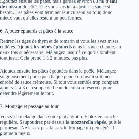
Égouttez ensuite les pâtes, mais gardez environ 80 ml d’
eau
de cuisson
de côté. Elle vous servira à ajuster la sauce si
besoin. Les pâtes vont terminer leur cuisson au four, donc
mieux vaut qu’elles restent un peu fermes.
6. Ajouter épinards et pâtes à la sauce
Retirez les tiges de thym et de romarin si vous les avez mises
entières. Ajoutez les
bébés épinards
dans la sauce chaude, en
deux fois si nécessaire. Mélangez jusqu’à ce qu’ils tombent
tout juste. Cela prend 1 à 2 minutes, pas plus.
Ajoutez ensuite les pâtes égouttées dans la poêle. Mélangez
soigneusement pour que chaque penne ou fusilli soit bien
enrobé de sauce crémeuse. Si tout vous semble trop compact,
ajoutez 2 à 3 c. à soupe de l’eau de cuisson réservée pour
détendre légèrement le tout.
7. Montage et passage au four
Versez ce mélange dans votre plat à gratin. Étalez en couche
régulière. Saupoudrez par-dessus la
mozzarella râpée
, puis le
parmesan. Ne tassez pas, laissez le fromage un peu aéré. Il
gratinera mieux.