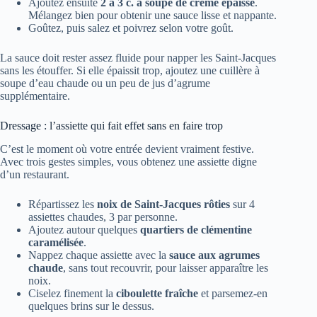
Ajoutez ensuite
2 à 3 c. à soupe de crème épaisse
.
Mélangez bien pour obtenir une sauce lisse et nappante.
Goûtez, puis salez et poivrez selon votre goût.
La sauce doit rester assez fluide pour napper les Saint-Jacques
sans les étouffer. Si elle épaissit trop, ajoutez une cuillère à
soupe d’eau chaude ou un peu de jus d’agrume
supplémentaire.
Dressage : l’assiette qui fait effet sans en faire trop
C’est le moment où votre entrée devient vraiment festive.
Avec trois gestes simples, vous obtenez une assiette digne
d’un restaurant.
Répartissez les
noix de Saint-Jacques rôties
sur 4
assiettes chaudes, 3 par personne.
Ajoutez autour quelques
quartiers de clémentine
caramélisée
.
Nappez chaque assiette avec la
sauce aux agrumes
chaude
, sans tout recouvrir, pour laisser apparaître les
noix.
Ciselez finement la
ciboulette fraîche
et parsemez-en
quelques brins sur le dessus.