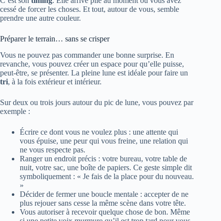
C’est son
timing
. Elle arrive pile au moment où vous avez
cessé de forcer les choses. Et tout, autour de vous, semble
prendre une autre couleur.
Préparer le terrain… sans se crisper
Vous ne pouvez pas commander une bonne surprise. En
revanche, vous pouvez créer un espace pour qu’elle puisse,
peut-être, se présenter. La pleine lune est idéale pour faire un
tri
, à la fois extérieur et intérieur.
Sur deux ou trois jours autour du pic de lune, vous pouvez par
exemple :
Écrire ce dont vous ne voulez plus : une attente qui
vous épuise, une peur qui vous freine, une relation qui
ne vous respecte pas.
Ranger un endroit précis : votre bureau, votre table de
nuit, votre sac, une boîte de papiers. Ce geste simple dit
symboliquement : « Je fais de la place pour du nouveau.
»
Décider de fermer une boucle mentale : accepter de ne
plus rejouer sans cesse la même scène dans votre tête.
Vous autoriser à recevoir quelque chose de bon. Même
si une petite voix murmure qu’il est trop tard pour vous.