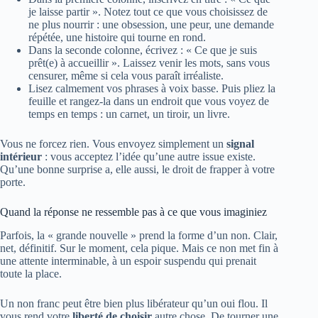
je laisse partir ». Notez tout ce que vous choisissez de
ne plus nourrir : une obsession, une peur, une demande
répétée, une histoire qui tourne en rond.
Dans la seconde colonne, écrivez : « Ce que je suis
prêt(e) à accueillir ». Laissez venir les mots, sans vous
censurer, même si cela vous paraît irréaliste.
Lisez calmement vos phrases à voix basse. Puis pliez la
feuille et rangez-la dans un endroit que vous voyez de
temps en temps : un carnet, un tiroir, un livre.
Vous ne forcez rien. Vous envoyez simplement un
signal
intérieur
: vous acceptez l’idée qu’une autre issue existe.
Qu’une bonne surprise a, elle aussi, le droit de frapper à votre
porte.
Quand la réponse ne ressemble pas à ce que vous imaginiez
Parfois, la « grande nouvelle » prend la forme d’un non. Clair,
net, définitif. Sur le moment, cela pique. Mais ce non met fin à
une attente interminable, à un espoir suspendu qui prenait
toute la place.
Un non franc peut être bien plus libérateur qu’un oui flou. Il
vous rend votre
liberté de choisir
autre chose. De tourner une