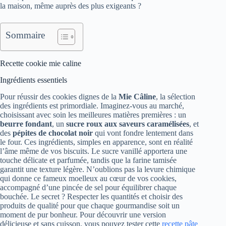
la maison, même auprès des plus exigeants ?
Sommaire
Recette cookie mie caline
Ingrédients essentiels
Pour réussir des cookies dignes de la
Mie Câline
, la sélection
des ingrédients est primordiale. Imaginez-vous au marché,
choisissant avec soin les meilleures matières premières : un
beurre fondant
, un
sucre roux aux saveurs caramélisées
, et
des
pépites de chocolat noir
qui vont fondre lentement dans
le four. Ces ingrédients, simples en apparence, sont en réalité
l’âme même de vos biscuits. Le sucre vanillé apportera une
touche délicate et parfumée, tandis que la farine tamisée
garantit une texture légère. N’oublions pas la levure chimique
qui donne ce fameux moelleux au cœur de vos cookies,
accompagné d’une pincée de sel pour équilibrer chaque
bouchée. Le secret ? Respecter les quantités et choisir des
produits de qualité pour que chaque gourmandise soit un
moment de pur bonheur. Pour découvrir une version
délicieuse et sans cuisson, vous pouvez tester cette
recette pâte