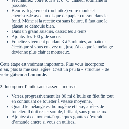
Préchauffez votre four à 170 °C, chaleur tournante si
possible.
Beurrez légèrement (ou huilez) votre moule et
chemisez-le avec un disque de papier cuisson dans le
fond. Même si la recette est sans beurre, il faut que le
gâteau se démoule bien.
Dans un grand saladier, cassez les 3 œufs.
Ajoutez les 100 g de sucre.
Fouettez vivement pendant 3 à 5 minutes, au batteur
électrique si vous en avez un, jusqu’à ce que le mélange
devienne plus clair et mousseux.
Cette étape est vraiment importante. Plus vous incorporez
d’air, plus la mie sera légère. C’est un peu la « structure » de
votre
gâteau à l’amande
.
2. Incorporer l’huile sans casser la mousse
Versez progressivement les 80 ml d’huile en filet fin tout
en continuant de fouetter à vitesse moyenne.
Quand le mélange est homogène et lisse, arrêtez de
fouetter. Il doit rester souple, brillant, sans grumeaux.
Ajoutez à ce moment-là quelques gouttes d’extrait
d’amande amère si vous en utilisez.