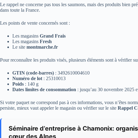
Le rappel ne concerne pas tous les saumons, mais des produits bien préc
dans toute la France.
Les points de vente concernés sont :
Les magasins
Grand Frais
Les magasins
Fresh
Le site
montmarche.fr
Pour reconnaître les produits visés, plusieurs éléments sont à vérifier su
GTIN (code-barres)
: 3492610004610
Numéro de lot
: 25310013
Poids
: 140 g
Dates limites de consommation
: jusqu’au 30 novembre 2025 e
Si votre paquet ne correspond pas à ces informations, vous n’êtes norm
persiste, mieux vaut appeler le magasin ou vérifier sur le site
Rappel C
Séminaire d’entreprise à Chamonix: organi
cœur des Alpes