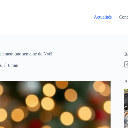
Actualités
Cont
seulement une semaine de Noël
R
s
6 min
A
ré
A