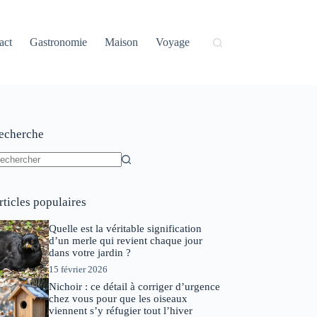
act
Gastronomie
Maison
Voyage
echerche
ucun
sultat
rticles populaires
Quelle est la véritable signification
d’un merle qui revient chaque jour
dans votre jardin ?
15 février 2026
Nichoir : ce détail à corriger d’urgence
chez vous pour que les oiseaux
viennent s’y réfugier tout l’hiver