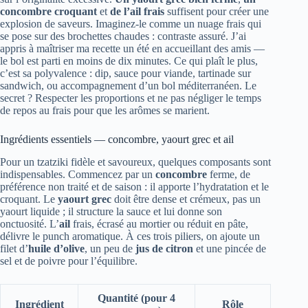
concombre croquant
et
de l’ail frais
suffisent pour créer une
explosion de saveurs. Imaginez-le comme un nuage frais qui
se pose sur des brochettes chaudes : contraste assuré. J’ai
appris à maîtriser ma recette un été en accueillant des amis —
le bol est parti en moins de dix minutes. Ce qui plaît le plus,
c’est sa polyvalence : dip, sauce pour viande, tartinade sur
sandwich, ou accompagnement d’un bol méditerranéen. Le
secret ? Respecter les proportions et ne pas négliger le temps
de repos au frais pour que les arômes se marient.
Ingrédients essentiels — concombre, yaourt grec et ail
Pour un tzatziki fidèle et savoureux, quelques composants sont
indispensables. Commencez par un
concombre
ferme, de
préférence non traité et de saison : il apporte l’hydratation et le
croquant. Le
yaourt grec
doit être dense et crémeux, pas un
yaourt liquide ; il structure la sauce et lui donne son
onctuosité. L’
ail
frais, écrasé au mortier ou réduit en pâte,
délivre le punch aromatique. À ces trois piliers, on ajoute un
filet d’
huile d’olive
, un peu de
jus de citron
et une pincée de
sel et de poivre pour l’équilibre.
Quantité (pour 4
Ingrédient
Rôle