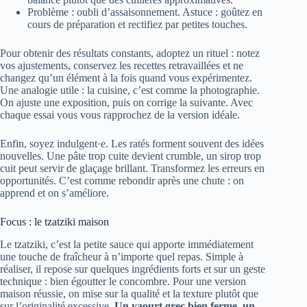
Problème : oubli d’assaisonnement. Astuce : goûtez en
cours de préparation et rectifiez par petites touches.
Pour obtenir des résultats constants, adoptez un rituel : notez
vos ajustements, conservez les recettes retravaillées et ne
changez qu’un élément à la fois quand vous expérimentez.
Une analogie utile : la cuisine, c’est comme la photographie.
On ajuste une exposition, puis on corrige la suivante. Avec
chaque essai vous vous rapprochez de la version idéale.
Enfin, soyez indulgent·e. Les ratés forment souvent des idées
nouvelles. Une pâte trop cuite devient crumble, un sirop trop
cuit peut servir de glaçage brillant. Transformez les erreurs en
opportunités. C’est comme rebondir après une chute : on
apprend et on s’améliore.
Focus : le tzatziki maison
Le tzatziki, c’est la petite sauce qui apporte immédiatement
une touche de fraîcheur à n’importe quel repas. Simple à
réaliser, il repose sur quelques ingrédients forts et sur un geste
technique : bien égoutter le concombre. Pour une version
maison réussie, on mise sur la qualité et la texture plutôt que
sur l’originalité excessive.
Un yaourt grec bien ferme
,
un