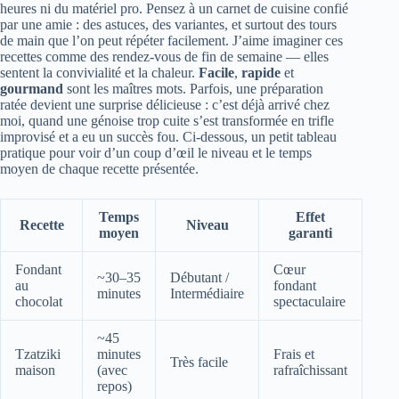
heures ni du matériel pro. Pensez à un carnet de cuisine confié
par une amie : des astuces, des variantes, et surtout des tours
de main que l’on peut répéter facilement. J’aime imaginer ces
recettes comme des rendez-vous de fin de semaine — elles
sentent la convivialité et la chaleur.
Facile
,
rapide
et
gourmand
sont les maîtres mots. Parfois, une préparation
ratée devient une surprise délicieuse : c’est déjà arrivé chez
moi, quand une génoise trop cuite s’est transformée en trifle
improvisé et a eu un succès fou. Ci-dessous, un petit tableau
pratique pour voir d’un coup d’œil le niveau et le temps
moyen de chaque recette présentée.
Temps
Effet
Recette
Niveau
moyen
garanti
Fondant
Cœur
~30–35
Débutant /
au
fondant
minutes
Intermédiaire
chocolat
spectaculaire
~45
Tzatziki
minutes
Frais et
Très facile
maison
(avec
rafraîchissant
repos)