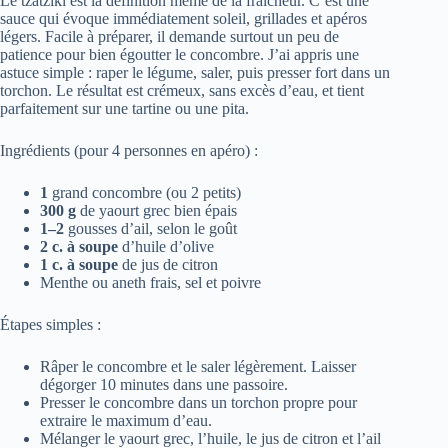
Le tzatziki est la définition même de la fraîcheur. C’est une
sauce qui évoque immédiatement soleil, grillades et apéros
légers. Facile à préparer, il demande surtout un peu de
patience pour bien égoutter le concombre. J’ai appris une
astuce simple : raper le légume, saler, puis presser fort dans un
torchon. Le résultat est crémeux, sans excès d’eau, et tient
parfaitement sur une tartine ou une pita.
Ingrédients (pour 4 personnes en apéro) :
1
grand concombre (ou 2 petits)
300 g
de yaourt grec bien épais
1–2
gousses d’ail, selon le goût
2 c. à soupe
d’huile d’olive
1 c. à soupe
de jus de citron
Menthe ou aneth frais, sel et poivre
Étapes simples :
Râper le concombre et le saler légèrement. Laisser
dégorger 10 minutes dans une passoire.
Presser le concombre dans un torchon propre pour
extraire le maximum d’eau.
Mélanger le yaourt grec, l’huile, le jus de citron et l’ail