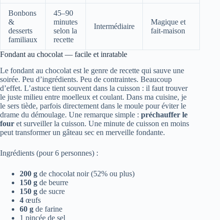
Bonbons
45–90
&
minutes
Magique et
Intermédiaire
desserts
selon la
fait-maison
familiaux
recette
Fondant au chocolat — facile et inratable
Le fondant au chocolat est le genre de recette qui sauve une
soirée. Peu d’ingrédients. Peu de contraintes. Beaucoup
d’effet. L’astuce tient souvent dans la cuisson : il faut trouver
le juste milieu entre moelleux et coulant. Dans ma cuisine, je
le sers tiède, parfois directement dans le moule pour éviter le
drame du démoulage. Une remarque simple :
préchauffer le
four
et surveiller la cuisson. Une minute de cuisson en moins
peut transformer un gâteau sec en merveille fondante.
Ingrédients (pour 6 personnes) :
200 g
de chocolat noir (52% ou plus)
150 g
de beurre
150 g
de sucre
4
œufs
60 g
de farine
1 pincée de sel