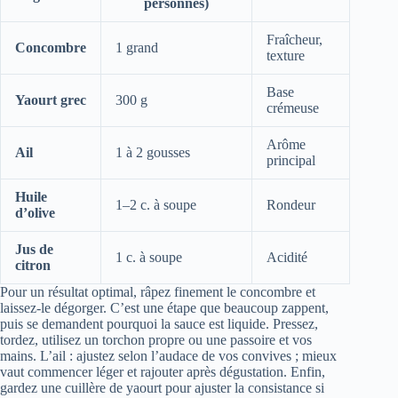
personnes)
Fraîcheur,
Concombre
1 grand
texture
Base
Yaourt grec
300 g
crémeuse
Arôme
Ail
1 à 2 gousses
principal
Huile
1–2 c. à soupe
Rondeur
d’olive
Jus de
1 c. à soupe
Acidité
citron
Pour un résultat optimal, râpez finement le concombre et
laissez-le dégorger. C’est une étape que beaucoup zappent,
puis se demandent pourquoi la sauce est liquide. Pressez,
tordez, utilisez un torchon propre ou une passoire et vos
mains. L’ail : ajustez selon l’audace de vos convives ; mieux
vaut commencer léger et rajouter après dégustation. Enfin,
gardez une cuillère de yaourt pour ajuster la consistance si