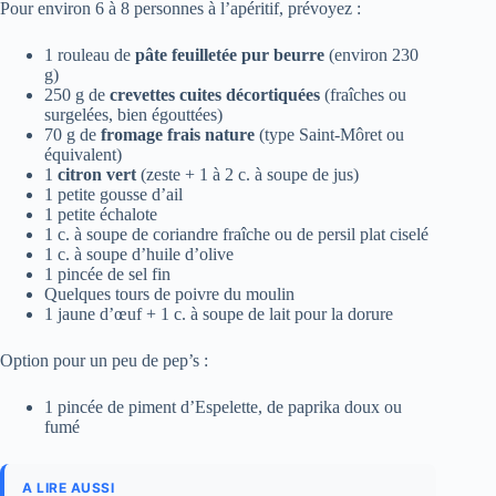
Pour environ 6 à 8 personnes à l’apéritif, prévoyez :
1 rouleau de
pâte feuilletée pur beurre
(environ 230
g)
250 g de
crevettes cuites décortiquées
(fraîches ou
surgelées, bien égouttées)
70 g de
fromage frais nature
(type Saint-Môret ou
équivalent)
1
citron vert
(zeste + 1 à 2 c. à soupe de jus)
1 petite gousse d’ail
1 petite échalote
1 c. à soupe de coriandre fraîche ou de persil plat ciselé
1 c. à soupe d’huile d’olive
1 pincée de sel fin
Quelques tours de poivre du moulin
1 jaune d’œuf + 1 c. à soupe de lait pour la dorure
Option pour un peu de pep’s :
1 pincée de piment d’Espelette, de paprika doux ou
fumé
A LIRE AUSSI