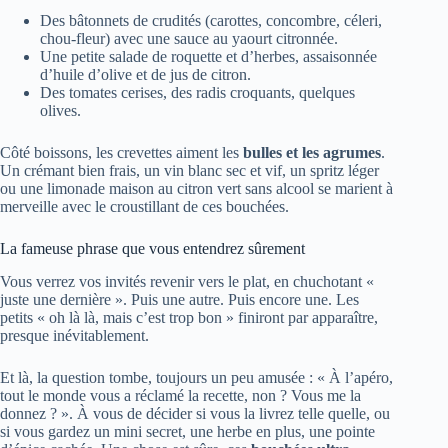
Des bâtonnets de crudités (carottes, concombre, céleri,
chou-fleur) avec une sauce au yaourt citronnée.
Une petite salade de roquette et d’herbes, assaisonnée
d’huile d’olive et de jus de citron.
Des tomates cerises, des radis croquants, quelques
olives.
Côté boissons, les crevettes aiment les
bulles et les agrumes
.
Un crémant bien frais, un vin blanc sec et vif, un spritz léger
ou une limonade maison au citron vert sans alcool se marient à
merveille avec le croustillant de ces bouchées.
La fameuse phrase que vous entendrez sûrement
Vous verrez vos invités revenir vers le plat, en chuchotant «
juste une dernière ». Puis une autre. Puis encore une. Les
petits « oh là là, mais c’est trop bon » finiront par apparaître,
presque inévitablement.
Et là, la question tombe, toujours un peu amusée : « À l’apéro,
tout le monde vous a réclamé la recette, non ? Vous me la
donnez ? ». À vous de décider si vous la livrez telle quelle, ou
si vous gardez un mini secret, une herbe en plus, une pointe