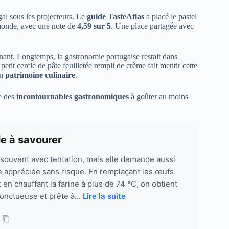
gal sous les projecteurs. Le
guide TasteAtlas
a placé le pastel
 monde, avec une note de
4,59 sur 5
. Une place partagée avec
rnant. Longtemps, la gastronomie portugaise restait dans
etit cercle de pâte feuilletée rempli de crème fait mentir cette
on
patrimoine culinaire
.
ie des
incontournables gastronomiques
à goûter au moins
le à savourer
 souvent avec tentation, mais elle demande aussi
e appréciée sans risque. En remplaçant les œufs
 en chauffant la farine à plus de 74 °C, on obtient
onctueuse et prête à...
Lire la suite