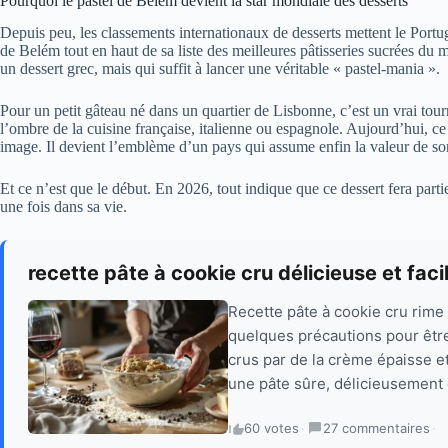
Pourquoi le pastel de Belém devient la star mondiale des desserts
Depuis peu, les classements internationaux de desserts mettent le Portu
de Belém tout en haut de sa liste des meilleures pâtisseries sucrées du
un dessert grec, mais qui suffit à lancer une véritable « pastel-mania ».
Pour un petit gâteau né dans un quartier de Lisbonne, c’est un vrai tou
l’ombre de la cuisine française, italienne ou espagnole. Aujourd’hui, ce p
image. Il devient l’emblème d’un pays qui assume enfin la valeur de s
Et ce n’est que le début. En 2026, tout indique que ce dessert fera part
une fois dans sa vie.
recette pâte à cookie cru délicieuse et faci
Recette pâte à cookie cru rime
quelques précautions pour êtr
crus par de la crème épaisse et
une pâte sûre, délicieusement 
60 votes
·
27 commentaires
·