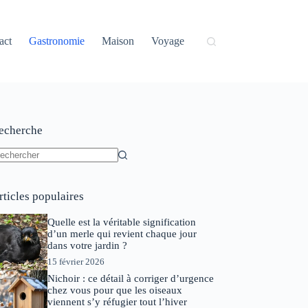
act
Gastronomie
Maison
Voyage
echerche
ucun
sultat
rticles populaires
Quelle est la véritable signification
d’un merle qui revient chaque jour
dans votre jardin ?
15 février 2026
Nichoir : ce détail à corriger d’urgence
chez vous pour que les oiseaux
viennent s’y réfugier tout l’hiver