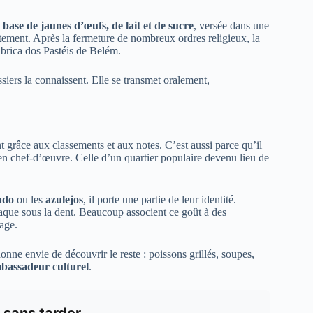
base de jaunes d’œufs, de lait et de sucre
, versée dans une
iatement. Après la fermeture de nombreux ordres religieux, la
Fábrica dos Pastéis de Belém.
ssiers la connaissent. Elle se transmet oralement,
t grâce aux classements et aux notes. C’est aussi parce qu’il
 en chef-d’œuvre. Celle d’un quartier populaire devenu lieu de
ado
ou les
azulejos
, il porte une partie de leur identité.
craque sous la dent. Beaucoup associent ce goût à des
age.
onne envie de découvrir le reste : poissons grillés, soupes,
bassadeur culturel
.
 sans tarder