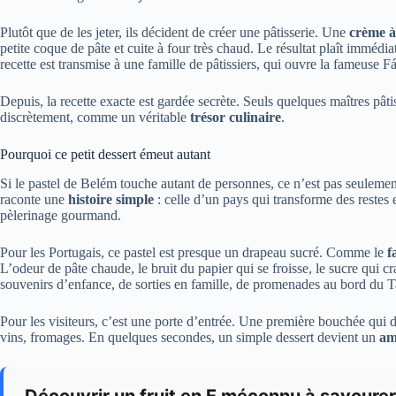
Plutôt que de les jeter, ils décident de créer une pâtisserie. Une
crème à 
petite coque de pâte et cuite à four très chaud. Le résultat plaît imméd
recette est transmise à une famille de pâtissiers, qui ouvre la fameuse 
Depuis, la recette exacte est gardée secrète. Seuls quelques maîtres pâti
discrètement, comme un véritable
trésor culinaire
.
Pourquoi ce petit dessert émeut autant
Si le pastel de Belém touche autant de personnes, ce n’est pas seulemen
raconte une
histoire simple
: celle d’un pays qui transforme des restes
pèlerinage gourmand.
Pour les Portugais, ce pastel est presque un drapeau sucré. Comme le
f
L’odeur de pâte chaude, le bruit du papier qui se froisse, le sucre qui 
souvenirs d’enfance, de sorties en famille, de promenades au bord du T
Pour les visiteurs, c’est une porte d’entrée. Une première bouchée qui d
vins, fromages. En quelques secondes, un simple dessert devient un
am
Découvrir un fruit en E méconnu à savourer