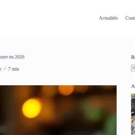
Actualités
Cont
ourer en 2026
R
e
7 min
A
ré
A