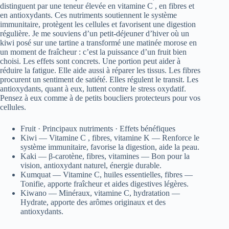
distinguent par une teneur élevée en vitamine C , en fibres et
en antioxydants. Ces nutriments soutiennent le système
immunitaire, protègent les cellules et favorisent une digestion
régulière. Je me souviens d’un petit-déjeuner d’hiver où un
kiwi posé sur une tartine a transformé une matinée morose en
un moment de fraîcheur : c’est la puissance d’un fruit bien
choisi. Les effets sont concrets. Une portion peut aider à
réduire la fatigue. Elle aide aussi à réparer les tissus. Les fibres
procurent un sentiment de satiété. Elles régulent le transit. Les
antioxydants, quant à eux, luttent contre le stress oxydatif.
Pensez à eux comme à de petits boucliers protecteurs pour vos
cellules.
Fruit · Principaux nutriments · Effets bénéfiques
Kiwi — Vitamine C , fibres, vitamine K — Renforce le
système immunitaire, favorise la digestion, aide la peau.
Kaki — β-carotène, fibres, vitamines — Bon pour la
vision, antioxydant naturel, énergie durable.
Kumquat — Vitamine C, huiles essentielles, fibres —
Tonifie, apporte fraîcheur et aides digestives légères.
Kiwano — Minéraux, vitamine C, hydratation —
Hydrate, apporte des arômes originaux et des
antioxydants.