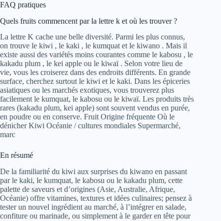
FAQ pratiques
Quels fruits commencent par la lettre k et où les trouver ?
La lettre K cache une belle diversité. Parmi les plus connus,
on trouve le kiwi , le kaki , le kumquat et le kiwano . Mais il
existe aussi des variétés moins courantes comme le kabosu , le
kakadu plum , le kei apple ou le kiwaï . Selon votre lieu de
vie, vous les croiserez dans des endroits différents. En grande
surface, cherchez surtout le kiwi et le kaki. Dans les épiceries
asiatiques ou les marchés exotiques, vous trouverez plus
facilement le kumquat, le kabosu ou le kiwaï. Les produits très
rares (kakadu plum, kei apple) sont souvent vendus en purée,
en poudre ou en conserve. Fruit Origine fréquente Où le
dénicher Kiwi Océanie / cultures mondiales Supermarché,
marc
En résumé
De la familiarité du kiwi aux surprises du kiwano en passant
par le kaki, le kumquat, le kabosu ou le kakadu plum, cette
palette de saveurs et d’origines (Asie, Australie, Afrique,
Océanie) offre vitamines, textures et idées culinaires; pensez à
tester un nouvel ingrédient au marché, à l’intégrer en salade,
confiture ou marinade, ou simplement à le garder en tête pour