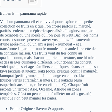
fruit en k — panorama rapide
Voici un panorama vif et convivial pour explorer une petite
collection de fruits en k que l’on croise parfois au marché,
parfois seulement en épicerie spécialisée. Imaginez une partie
de Scrabble ou une soirée où l’on joue au Petit Bac : ces noms
courts et sonores peuvent sauver vos points. J’ai souvenir
d’une après‑midi où un ami a posé « kumquat » et a
transformé la partie — tout le monde a demandé la recette de
la confiture maison. Ces fruits vont du très connu au
quasi‑inconnu, mais chacun apporte une texture, une histoire
et des usages culinaires différents. Pour donner du concret,
voici quelques visages familiers et quelques trésors exotiques :
kiwi (acidulé et juteux), kaki (doux, presque confit à maturité),
kumquat (petit agrume que l’on mange en entier), kiwano
(pulpes vertes et rafraîchissantes), et le kakadu plum
(superfruit australien, riche en vitamine C). Chaque fruit
raconte un terroir : Asie, Océanie, Afrique ou zones
tempérées. C’est un peu comme feuilleter un atlas gustatif,
sauf que l’on peut manger les pages.
Fruit · Origine · Saveur & apports