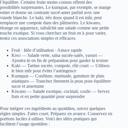
l’équilibre. Certains fruits moins connus offrent des
possibilités surprenantes. Le kumquat, par exemple, se mange
entier et donne un contraste sucré-amer parfait avec une
viande blanche. Le kaki, très doux quand il est mûr, peut
remplacer une compote dans des pâtisseries. Le kiwano,
étrange en apparence, rafraîchit une salade comme une petite
touche exotique. Si vous cherchez un fruit en k pour varier,
testez ces associations simples et efficaces.
Fruit · Idée d’utilisation · Astuce rapide
Kiwi — Salade verte, salsa sucrée-salée, yaourt —
Ajoutez-le en fin de préparation pour garder la texture
Kaki — Tartine sucrée, compote, rôti court — Utilisez-
le bien mûr pour éviter l’astringence
Kumquat — Confiture, marinade, garniture de plats
asiatiques — Tranchez finement la peau pour équilibrer
sucre et amertume
Kiwano — Salade exotique, cocktail, coulis — Servez
frais et en petite quantité pour surprendre
Pour intégrer ces ingrédients au quotidien, suivez quelques
règles simples. Faites court. Préparez en avance. Conservez en
portions faciles à utiliser. Voici des idées pratiques qui
facilitent l’usage quotidien :