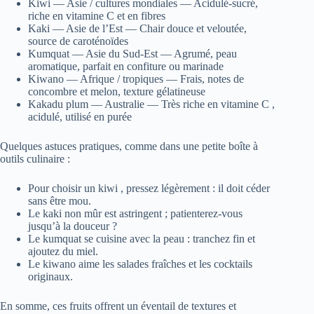
Kiwi — Asie / cultures mondiales — Acidulé‑sucré,
riche en vitamine C et en fibres
Kaki — Asie de l’Est — Chair douce et veloutée,
source de caroténoïdes
Kumquat — Asie du Sud‑Est — Agrumé, peau
aromatique, parfait en confiture ou marinade
Kiwano — Afrique / tropiques — Frais, notes de
concombre et melon, texture gélatineuse
Kakadu plum — Australie — Très riche en vitamine C ,
acidulé, utilisé en purée
Quelques astuces pratiques, comme dans une petite boîte à
outils culinaire :
Pour choisir un kiwi , pressez légèrement : il doit céder
sans être mou.
Le kaki non mûr est astringent ; patienterez‑vous
jusqu’à la douceur ?
Le kumquat se cuisine avec la peau : tranchez fin et
ajoutez du miel.
Le kiwano aime les salades fraîches et les cocktails
originaux.
En somme, ces fruits offrent un éventail de textures et