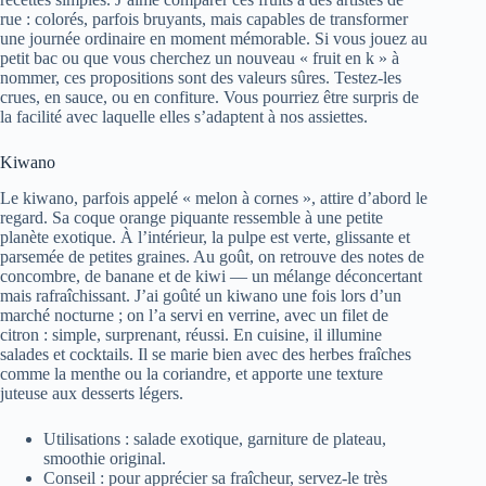
rue : colorés, parfois bruyants, mais capables de transformer
une journée ordinaire en moment mémorable. Si vous jouez au
petit bac ou que vous cherchez un nouveau « fruit en k » à
nommer, ces propositions sont des valeurs sûres. Testez-les
crues, en sauce, ou en confiture. Vous pourriez être surpris de
la facilité avec laquelle elles s’adaptent à nos assiettes.
Kiwano
Le kiwano, parfois appelé « melon à cornes », attire d’abord le
regard. Sa coque orange piquante ressemble à une petite
planète exotique. À l’intérieur, la pulpe est verte, glissante et
parsemée de petites graines. Au goût, on retrouve des notes de
concombre, de banane et de kiwi — un mélange déconcertant
mais rafraîchissant. J’ai goûté un kiwano une fois lors d’un
marché nocturne ; on l’a servi en verrine, avec un filet de
citron : simple, surprenant, réussi. En cuisine, il illumine
salades et cocktails. Il se marie bien avec des herbes fraîches
comme la menthe ou la coriandre, et apporte une texture
juteuse aux desserts légers.
Utilisations : salade exotique, garniture de plateau,
smoothie original.
Conseil : pour apprécier sa fraîcheur, servez-le très