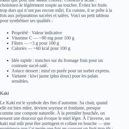
choisissez-le légèrement souple au toucher. Évitez les fruits
trop durs qui n’ont pas encore mûri. En cuisine, il se prête à la
fois aux préparations sucrées et salées. Voici un petit tableau
pour synthétiser ses qualités :
Propriété · Valeur indicative
Vitamine C — ~90 mg pour 100 g
Fibres — ~3 g pour 100 g
Calories — ~60 kcal pour 100 g
Idée rapide : tranches sur du fromage frais pour un
contraste sucré-salé.
Astuce dessert : mixé en purée pour un sorbet express.
Variante : kiwi jaune (plus doux) pour les palais
sensibles.
Kaki
Le Kaki est le symbole des fins d’automne. Sa chair, quand
elle est bien mûre, devient soyeuse et fondante, presque
comme une compote naturelle. À la première bouchée, on
ressent une douceur qui évoque le miel léger. À l’inverse, un
kaki mal mûr peut être astringent et collant en bouche — une
expérience que j’ai testée une fois en coupant un fruit trop tôt ;