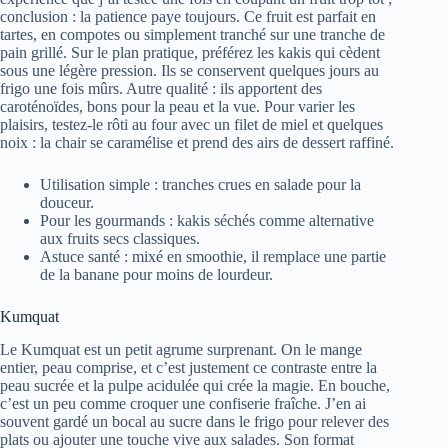
conclusion : la patience paye toujours. Ce fruit est parfait en
tartes, en compotes ou simplement tranché sur une tranche de
pain grillé. Sur le plan pratique, préférez les kakis qui cèdent
sous une légère pression. Ils se conservent quelques jours au
frigo une fois mûrs. Autre qualité : ils apportent des
caroténoïdes, bons pour la peau et la vue. Pour varier les
plaisirs, testez-le rôti au four avec un filet de miel et quelques
noix : la chair se caramélise et prend des airs de dessert raffiné.
Utilisation simple : tranches crues en salade pour la
douceur.
Pour les gourmands : kakis séchés comme alternative
aux fruits secs classiques.
Astuce santé : mixé en smoothie, il remplace une partie
de la banane pour moins de lourdeur.
Kumquat
Le Kumquat est un petit agrume surprenant. On le mange
entier, peau comprise, et c’est justement ce contraste entre la
peau sucrée et la pulpe acidulée qui crée la magie. En bouche,
c’est un peu comme croquer une confiserie fraîche. J’en ai
souvent gardé un bocal au sucre dans le frigo pour relever des
plats ou ajouter une touche vive aux salades. Son format