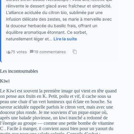
réinvente le dessert glacé avec fraîcheur et simplicité.
L’alliance acidulée du citron bio, sublimée par une
infusion délicate des zestes, se marie à merveille avec
la douceur herbacée du basilic frais, offrant un
équilibre aromatique étonnant. Ce sorbet,
naturellement léger et...
Lire la suite
75 votes
·
19 commentaires
·
Les incontournables
Kiwi
Le Kiwi est souvent la première image qui vient en tête quand
on pense aux fruits en K. Petit, poilu et vif, il cache sous sa
peau une chair d’un vert lumineux qui éclate en bouche. Sa
saveur acidulée rappelle parfois le citron vert, mais avec une
douceur plus ronde. Je me souviens d’un pique-nique où,
après une balade pluvieuse, un kiwi tranché a redonné de
l’énergie au groupe — comme une petite bombe de vitamine
C . Facile à manger, il convient aussi bien pour un yaourt du
matin que pour une salade colorée. Conseils d’achat :