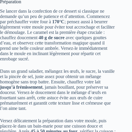
Préparation
Se lancer dans la confection de ce dessert si classique ne
demande qu’un peu de patience et d’attention. Commencez
par préchauffer votre four à
170°C
; pensez aussi à beurrer
légèrement votre moule pour éviter tout accrochage et faciliter
le démoulage. Le caramel est la première étape cruciale :
chauffez doucement
40 g de sucre
avec quelques gouttes
d’eau, et observez cette transformation magique quand il
prend une belle couleur ambrée. Versez-le immédiatement
dans le moule en inclinant légèrement pour répartir cet
enrobage sucré.
Dans un grand saladier, mélangez les œufs, le sucre, la vanille
et la pincée de sel, juste assez pour obtenir un mélange
homogène sans trop battre. Ensuite, chauffez votre lait
jusqu’à frémissement
, jamais bouillant, pour préserver sa
douceur. Versez-le doucement dans le mélange d’œufs en
fouettant sans arrêt, cette astuce évite aux œufs de cuire
prématurément et garantit cette texture lisse et crémeuse que
l’on aime tant.
Versez délicatement la préparation dans votre moule, puis
placez-le dans un bain-marie pour une cuisson douce et
régulière. Après
45 à 50 minutes au four
, vérifiez la cuisson :