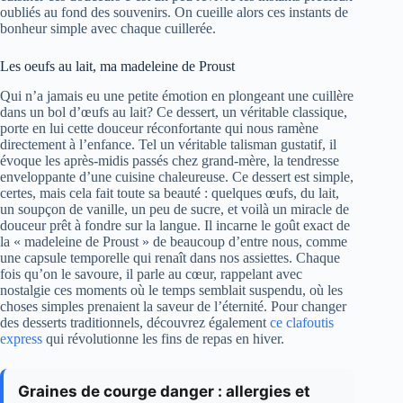
oubliés au fond des souvenirs. On cueille alors ces instants de
bonheur simple avec chaque cuillerée.
Les oeufs au lait, ma madeleine de Proust
Qui n’a jamais eu une petite émotion en plongeant une cuillère
dans un bol d’œufs au lait? Ce dessert, un véritable classique,
porte en lui cette douceur réconfortante qui nous ramène
directement à l’enfance. Tel un véritable talisman gustatif, il
évoque les après-midis passés chez grand-mère, la tendresse
enveloppante d’une cuisine chaleureuse. Ce dessert est simple,
certes, mais cela fait toute sa beauté : quelques œufs, du lait,
un soupçon de vanille, un peu de sucre, et voilà un miracle de
douceur prêt à fondre sur la langue. Il incarne le goût exact de
la « madeleine de Proust » de beaucoup d’entre nous, comme
une capsule temporelle qui renaît dans nos assiettes. Chaque
fois qu’on le savoure, il parle au cœur, rappelant avec
nostalgie ces moments où le temps semblait suspendu, où les
choses simples prenaient la saveur de l’éternité. Pour changer
des desserts traditionnels, découvrez également
ce clafoutis
express
qui révolutionne les fins de repas en hiver.
Graines de courge danger : allergies et