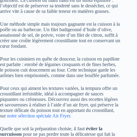
gourmets. La cuisson du mahi mahi est un subtil équilibre :
l’objectif est de préserver sa tendreté sans le dessécher, ce qui
arrive vite à cause de sa faible teneur en matières grasses.
Une méthode simple mais toujours gagnante est la cuisson à la
poêle ou au barbecue. Un filet badigeonné d’huile d’olive,
assaisonné de sel, de poivre, voire d’un filet de citron, suffit à
créer une croûte légèrement croustillante tout en conservant un
cœur fondant.
Pour les cuisiniers en quête de douceur, la cuisson en papillote
est parfaite : enrobé de légumes croquants et de fines herbes,
le poisson cuit doucement au four. Cette technique garde les
arômes bien emprisonnés, comme dans une bouffée parfumée.
Pour ceux qui aiment les textures variées, la tempura offre un
croustillant irrésistible, idéal à accompagner de sauces
piquantes ou crémeuses. Découvrez aussi des recettes légères
et savoureuses à réaliser à l’aide d’un air fryer, qui préserve la
texture délicate du poisson tout en apportant du croustillant,
sur
notre sélection spéciale Air Fryer
.
Quelle que soit la préparation choisie, il faut
éviter la
surcuisson
pour ne pas perdre toute la délicatesse qui fait la