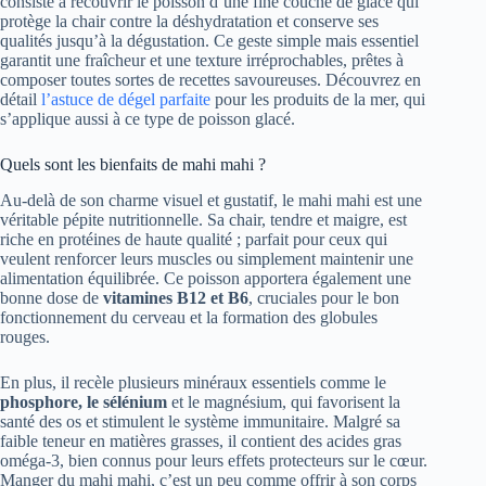
consiste à recouvrir le poisson d’une fine couche de glace qui
protège la chair contre la déshydratation et conserve ses
qualités jusqu’à la dégustation. Ce geste simple mais essentiel
garantit une fraîcheur et une texture irréprochables, prêtes à
composer toutes sortes de recettes savoureuses. Découvrez en
détail
l’astuce de dégel parfaite
pour les produits de la mer, qui
s’applique aussi à ce type de poisson glacé.
Quels sont les bienfaits de mahi mahi ?
Au-delà de son charme visuel et gustatif, le mahi mahi est une
véritable pépite nutritionnelle. Sa chair, tendre et maigre, est
riche en protéines de haute qualité ; parfait pour ceux qui
veulent renforcer leurs muscles ou simplement maintenir une
alimentation équilibrée. Ce poisson apportera également une
bonne dose de
vitamines B12 et B6
, cruciales pour le bon
fonctionnement du cerveau et la formation des globules
rouges.
En plus, il recèle plusieurs minéraux essentiels comme le
phosphore, le sélénium
et le magnésium, qui favorisent la
santé des os et stimulent le système immunitaire. Malgré sa
faible teneur en matières grasses, il contient des acides gras
oméga-3, bien connus pour leurs effets protecteurs sur le cœur.
Manger du mahi mahi, c’est un peu comme offrir à son corps