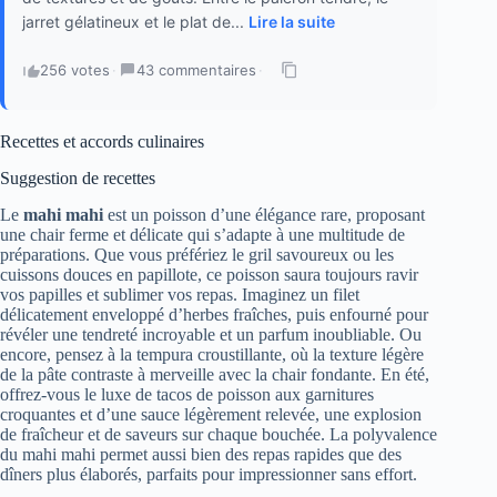
jarret gélatineux et le plat de...
Lire la suite
256 votes
·
43 commentaires
·
Recettes et accords culinaires
Suggestion de recettes
Le
mahi mahi
est un poisson d’une élégance rare, proposant
une chair ferme et délicate qui s’adapte à une multitude de
préparations. Que vous préfériez le gril savoureux ou les
cuissons douces en papillote, ce poisson saura toujours ravir
vos papilles et sublimer vos repas. Imaginez un filet
délicatement enveloppé d’herbes fraîches, puis enfourné pour
révéler une tendreté incroyable et un parfum inoubliable. Ou
encore, pensez à la tempura croustillante, où la texture légère
de la pâte contraste à merveille avec la chair fondante. En été,
offrez-vous le luxe de tacos de poisson aux garnitures
croquantes et d’une sauce légèrement relevée, une explosion
de fraîcheur et de saveurs sur chaque bouchée. La polyvalence
du mahi mahi permet aussi bien des repas rapides que des
dîners plus élaborés, parfaits pour impressionner sans effort.