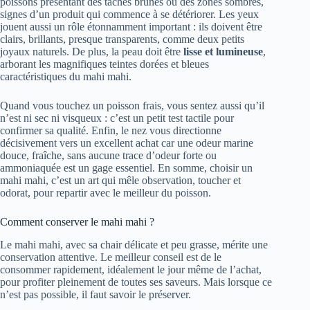
poissons présentant des tâches brunes ou des zones sombres,
signes d’un produit qui commence à se détériorer. Les yeux
jouent aussi un rôle étonnamment important : ils doivent être
clairs, brillants, presque transparents, comme deux petits
joyaux naturels. De plus, la peau doit être
lisse et lumineuse
,
arborant les magnifiques teintes dorées et bleues
caractéristiques du mahi mahi.
Quand vous touchez un poisson frais, vous sentez aussi qu’il
n’est ni sec ni visqueux : c’est un petit test tactile pour
confirmer sa qualité. Enfin, le nez vous directionne
décisivement vers un excellent achat car une odeur marine
douce, fraîche, sans aucune trace d’odeur forte ou
ammoniaquée est un gage essentiel. En somme, choisir un
mahi mahi, c’est un art qui mêle observation, toucher et
odorat, pour repartir avec le meilleur du poisson.
Comment conserver le mahi mahi ?
Le mahi mahi, avec sa chair délicate et peu grasse, mérite une
conservation attentive. Le meilleur conseil est de le
consommer rapidement, idéalement le jour même de l’achat,
pour profiter pleinement de toutes ses saveurs. Mais lorsque ce
n’est pas possible, il faut savoir le préserver.