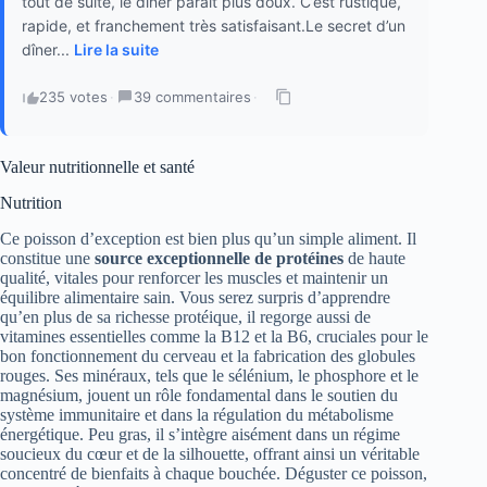
tout de suite, le dîner paraît plus doux. C’est rustique,
rapide, et franchement très satisfaisant.Le secret d’un
dîner...
Lire la suite
235 votes
·
39 commentaires
·
Valeur nutritionnelle et santé
Nutrition
Ce poisson d’exception est bien plus qu’un simple aliment. Il
constitue une
source exceptionnelle de protéines
de haute
qualité, vitales pour renforcer les muscles et maintenir un
équilibre alimentaire sain. Vous serez surpris d’apprendre
qu’en plus de sa richesse protéique, il regorge aussi de
vitamines essentielles comme la B12 et la B6, cruciales pour le
bon fonctionnement du cerveau et la fabrication des globules
rouges. Ses minéraux, tels que le sélénium, le phosphore et le
magnésium, jouent un rôle fondamental dans le soutien du
système immunitaire et dans la régulation du métabolisme
énergétique. Peu gras, il s’intègre aisément dans un régime
soucieux du cœur et de la silhouette, offrant ainsi un véritable
concentré de bienfaits à chaque bouchée. Déguster ce poisson,