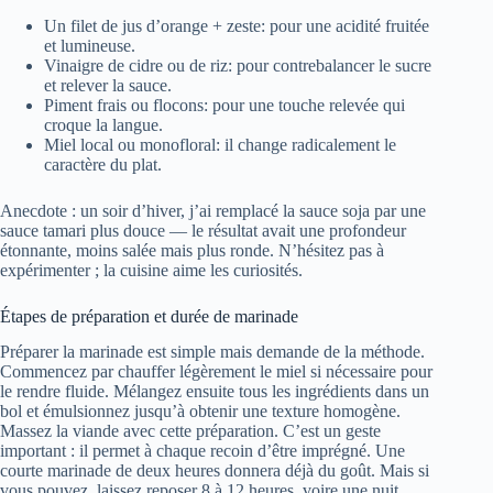
Un filet de jus d’orange + zeste: pour une acidité fruitée
et lumineuse.
Vinaigre de cidre ou de riz: pour contrebalancer le sucre
et relever la sauce.
Piment frais ou flocons: pour une touche relevée qui
croque la langue.
Miel local ou monofloral: il change radicalement le
caractère du plat.
Anecdote : un soir d’hiver, j’ai remplacé la sauce soja par une
sauce tamari plus douce — le résultat avait une profondeur
étonnante, moins salée mais plus ronde. N’hésitez pas à
expérimenter ; la cuisine aime les curiosités.
Étapes de préparation et durée de marinade
Préparer la marinade est simple mais demande de la méthode.
Commencez par chauffer légèrement le miel si nécessaire pour
le rendre fluide. Mélangez ensuite tous les ingrédients dans un
bol et émulsionnez jusqu’à obtenir une texture homogène.
Massez la viande avec cette préparation. C’est un geste
important : il permet à chaque recoin d’être imprégné. Une
courte marinade de deux heures donnera déjà du goût. Mais si
vous pouvez, laissez reposer 8 à 12 heures, voire une nuit.