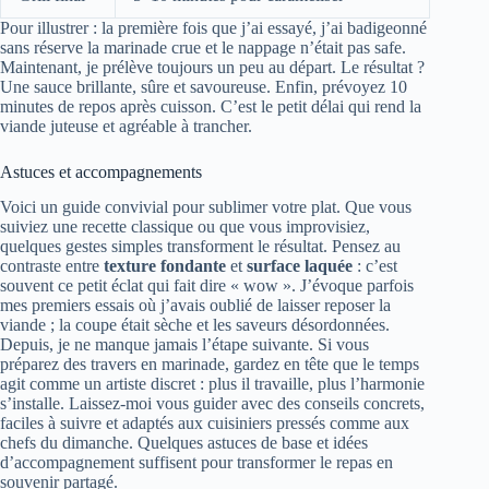
Pour illustrer : la première fois que j’ai essayé, j’ai badigeonné
sans réserve la marinade crue et le nappage n’était pas safe.
Maintenant, je prélève toujours un peu au départ. Le résultat ?
Une sauce brillante, sûre et savoureuse. Enfin, prévoyez 10
minutes de repos après cuisson. C’est le petit délai qui rend la
viande juteuse et agréable à trancher.
Astuces et accompagnements
Voici un guide convivial pour sublimer votre plat. Que vous
suiviez une recette classique ou que vous improvisiez,
quelques gestes simples transforment le résultat. Pensez au
contraste entre
texture fondante
et
surface laquée
: c’est
souvent ce petit éclat qui fait dire « wow ». J’évoque parfois
mes premiers essais où j’avais oublié de laisser reposer la
viande ; la coupe était sèche et les saveurs désordonnées.
Depuis, je ne manque jamais l’étape suivante. Si vous
préparez des travers en marinade, gardez en tête que le temps
agit comme un artiste discret : plus il travaille, plus l’harmonie
s’installe. Laissez-moi vous guider avec des conseils concrets,
faciles à suivre et adaptés aux cuisiniers pressés comme aux
chefs du dimanche. Quelques astuces de base et idées
d’accompagnement suffisent pour transformer le repas en
souvenir partagé.