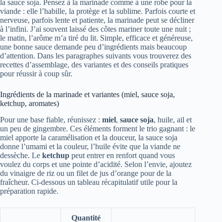
la sauce soja. Pensez à la marinade comme à une robe pour la
viande : elle l’habille, la protège et la sublime. Parfois courte et
nerveuse, parfois lente et patiente, la marinade peut se décliner
à l’infini. J’ai souvent laissé des côtes mariner toute une nuit ;
le matin, l’arôme m’a tiré du lit. Simple, efficace et généreuse,
une bonne sauce demande peu d’ingrédients mais beaucoup
d’attention. Dans les paragraphes suivants vous trouverez des
recettes d’assemblage, des variantes et des conseils pratiques
pour réussir à coup sûr.
Ingrédients de la marinade et variantes (miel, sauce soja,
ketchup, aromates)
Pour une base fiable, réunissez :
miel
,
sauce soja
, huile, ail et
un peu de gingembre. Ces éléments forment le trio gagnant : le
miel apporte la caramélisation et la douceur, la sauce soja
donne l’umami et la couleur, l’huile évite que la viande ne
dessèche. Le
ketchup
peut entrer en renfort quand vous
voulez du corps et une pointe d’acidité. Selon l’envie, ajoutez
du vinaigre de riz ou un filet de jus d’orange pour de la
fraîcheur. Ci‑dessous un tableau récapitulatif utile pour la
préparation rapide.
Quantité