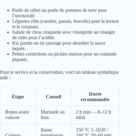
Purée de céleri ou purée de pommes de terre pour
l’onctuosité.
Légumes rôtis (carottes, panais, brocolis) pour la texture
et le croquant.
Salade de chou croquante avec vinaigrette au vinaigre
de cidre pour l’acidité.
Riz jasmin ou riz sauvage pour absorber la sauce
laquée.
Petites cornichons ou pickles maison pour un contraste
piquant.
Pour le service et la conservation, voici un tableau synthétique
utile :
Durée
Étape
Conseil
recommandée
Repos avant
Marinade au
2 h min — 8–12 h
cuisson
frais
idéal
Basse
150 °C 1–1h30 /
Cuisson
température
180 °C 50–60 min