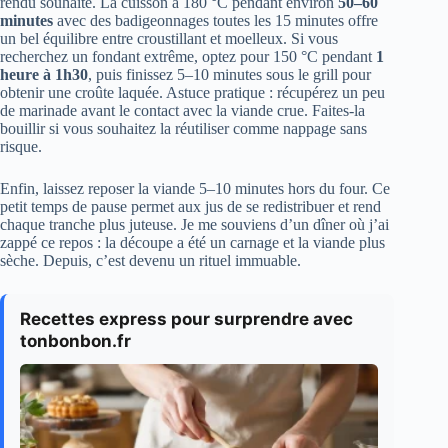
rendu souhaité. La cuisson à 180 °C pendant environ
50–60
minutes
avec des badigeonnages toutes les 15 minutes offre
un bel équilibre entre croustillant et moelleux. Si vous
recherchez un fondant extrême, optez pour 150 °C pendant
1
heure à 1h30
, puis finissez 5–10 minutes sous le grill pour
obtenir une croûte laquée. Astuce pratique : récupérez un peu
de marinade avant le contact avec la viande crue. Faites-la
bouillir si vous souhaitez la réutiliser comme nappage sans
risque.
Enfin, laissez reposer la viande 5–10 minutes hors du four. Ce
petit temps de pause permet aux jus de se redistribuer et rend
chaque tranche plus juteuse. Je me souviens d’un dîner où j’ai
zappé ce repos : la découpe a été un carnage et la viande plus
sèche. Depuis, c’est devenu un rituel immuable.
Recettes express pour surprendre avec
tonbonbon.fr