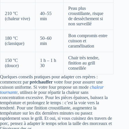
Peau plus
210 °C
40–55
croustillante, risque
(chaleur vive)
min
de dessèchement si
non surveillé
Bon compromis entre
180 °C
50–60
cuisson et
(classique)
min
caramélisation
Chair très tendre,
150 °C
1 h – 1 h
finition au grill
(douce)
30
conseillée
Quelques conseils pratiques pour adapter ces repères :
commencez par
préchauffer
votre four pour assurer une
cuisson uniforme. Si votre four propose un mode
chaleur
tournante
, utilisez-le pour répartir la chaleur sans
concentration excessive. Pour les pièces épaisses, baissez la
température et prolongez le temps : c’est la voie vers la
tendreté. Pour une finition croustillante, augmentez la
température sur les dix dernières minutes ou passez
rapidement sous le grill. Et oui, si vous cuisinez des travers de
porc, pensez à adapter le temps selon la taille des morceaux et
l’épaisseur des os.