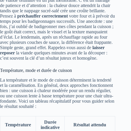
de viande ordinaire en un plat mémorable. C’est un mariage
de patience et d’attention : la chaleur douce attendrit la chair
tandis que le nappage sucré-salé crée une croûte brillante.
Pensez à
préchauffer correctement
votre four et à prévoir du
temps pour les badigeonnages successifs. Une anecdote : une
fois, j’ai oublié de badigeonner mes côtes pendant la cuisson ;
le goût était correct, mais le visuel et la texture manquaient
d’éclat. Le lendemain, après un réchauffage rapide au four
avec plusieurs couches de sauce, la différence était frappante.
Simple geste, grand effet. Rappelez-vous aussi de
laisser
reposer
la viande quelques minutes avant de la découper :
c’est souvent la clé d’un résultat juteux et homogène.
Température, mode et durée de cuisson
La température et le mode de cuisson déterminent la tendreté
et la caramélisation. En général, deux approches fonctionnent
bien : une cuisson à chaleur modérée pour un rendu régulier,
ou une cuisson lente à basse température pour une chair ultra-
fondante. Voici un tableau récapitulatif pour vous guider selon
le résultat souhaité :
Durée
Température
Résultat attendu
indicative