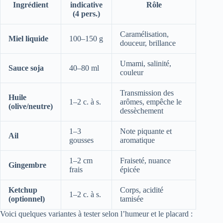
Ingrédient
indicative
Rôle
(4 pers.)
Caramélisation,
Miel liquide
100–150 g
douceur, brillance
Umami, salinité,
Sauce soja
40–80 ml
couleur
Transmission des
Huile
1–2 c. à s.
arômes, empêche le
(olive/neutre)
dessèchement
1–3
Note piquante et
Ail
gousses
aromatique
1–2 cm
Fraiseté, nuance
Gingembre
frais
épicée
Ketchup
Corps, acidité
1–2 c. à s.
(optionnel)
tamisée
Voici quelques variantes à tester selon l’humeur et le placard :