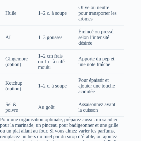
Olive ou neutre
Huile
1–2 c. à soupe
pour transporter les
arômes
Émincé ou pressé,
Ail
1–3 gousses
selon l’intensité
désirée
1–2 cm frais
Gingembre
Apporte du pep et
ou 1 c. à café
(option)
une note fraîche
moulu
Pour épaissir et
Ketchup
1–2 c. à soupe
ajouter une touche
(option)
acidulée
Sel &
Assaisonnez avant
Au goût
poivre
la cuisson
Pour une organisation optimale, préparez aussi : un saladier
pour la marinade, un pinceau pour badigeonner et une grille
ou un plat allant au four. Si vous aimez varier les parfums,
remplacez un tiers du miel par du sirop d’érable, ou ajoutez