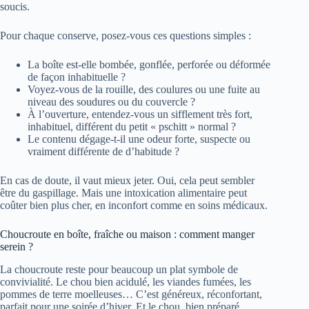
soucis.
Pour chaque conserve, posez-vous ces questions simples :
La boîte est-elle bombée, gonflée, perforée ou déformée
de façon inhabituelle ?
Voyez-vous de la rouille, des coulures ou une fuite au
niveau des soudures ou du couvercle ?
À l’ouverture, entendez-vous un sifflement très fort,
inhabituel, différent du petit « pschitt » normal ?
Le contenu dégage-t-il une odeur forte, suspecte ou
vraiment différente de d’habitude ?
En cas de doute, il vaut mieux jeter. Oui, cela peut sembler
être du gaspillage. Mais une intoxication alimentaire peut
coûter bien plus cher, en inconfort comme en soins médicaux.
Choucroute en boîte, fraîche ou maison : comment manger
serein ?
La choucroute reste pour beaucoup un plat symbole de
convivialité. Le chou bien acidulé, les viandes fumées, les
pommes de terre moelleuses… C’est généreux, réconfortant,
parfait pour une soirée d’hiver. Et le chou, bien préparé,