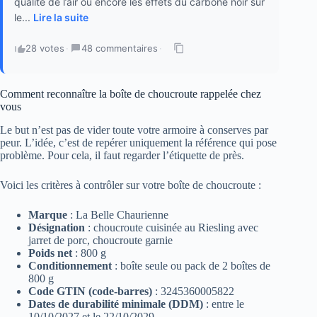
qualité de l’air ou encore les effets du carbone noir sur
le...
Lire la suite
28 votes
·
48 commentaires
·
Comment reconnaître la boîte de choucroute rappelée chez
vous
Le but n’est pas de vider toute votre armoire à conserves par
peur. L’idée, c’est de repérer uniquement la référence qui pose
problème. Pour cela, il faut regarder l’étiquette de près.
Voici les critères à contrôler sur votre boîte de choucroute :
Marque
: La Belle Chaurienne
Désignation
: choucroute cuisinée au Riesling avec
jarret de porc, choucroute garnie
Poids net
: 800 g
Conditionnement
: boîte seule ou pack de 2 boîtes de
800 g
Code GTIN (code-barres)
: 3245360005822
Dates de durabilité minimale (DDM)
: entre le
10/10/2027 et le 22/10/2029