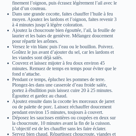
finement l’oignon, puis écrasez légèrement l’ail avec le
plat d’un couteau.
Dans une grande cocotte, faites chauffer l’huile à feu
moyen. Ajoutez les lardons et l’oignon, faites revenir 3
à 4 minutes jusqu’à légère coloration.
Ajoutez la choucroute bien égouttée, l’ail, la feuille de
laurier et les baies de genièvre. Mélangez doucement
pour répartir les arômes.
Versez le vin blanc puis l’eau ou le bouillon. Poivrez.
Goûtez le jus avant d’ajouter du sel, car les lardons et
les viandes sont déjà salés.
Couvrez et laissez mijoter à feu doux environ 45
minutes. Remuez de temps en temps pour éviter que le
fond n’attache.
Pendant ce temps, épluchez les pommes de terre.
Plongez-les dans une casserole d’eau froide salée,
portez à ébullition puis laissez cuire 20 à 25 minutes.
Égouttez et gardez au chaud.
Ajoutez ensuite dans la cocotte les morceaux de jarret
ou de palette de porc. Laissez réchauffer doucement
pendant environ 15 minutes, toujours à couvert.
Déposez les saucisses entières ou coupées en deux sur
la choucroute, 10 minutes avant la fin de la cuisson.
L’objectif est de les chauffer sans les faire éclater.
Servez bien chaud. Répartissez choucroute, viandes et