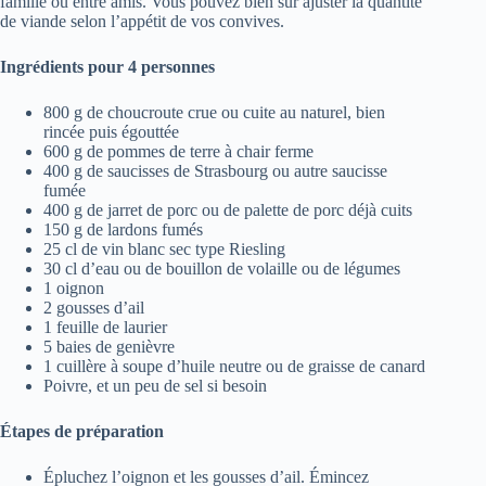
famille ou entre amis. Vous pouvez bien sûr ajuster la quantité
de viande selon l’appétit de vos convives.
Ingrédients pour 4 personnes
800 g de choucroute crue ou cuite au naturel, bien
rincée puis égouttée
600 g de pommes de terre à chair ferme
400 g de saucisses de Strasbourg ou autre saucisse
fumée
400 g de jarret de porc ou de palette de porc déjà cuits
150 g de lardons fumés
25 cl de vin blanc sec type Riesling
30 cl d’eau ou de bouillon de volaille ou de légumes
1 oignon
2 gousses d’ail
1 feuille de laurier
5 baies de genièvre
1 cuillère à soupe d’huile neutre ou de graisse de canard
Poivre, et un peu de sel si besoin
Étapes de préparation
Épluchez l’oignon et les gousses d’ail. Émincez