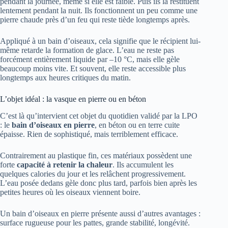
pendant la journée, même si elle est faible. Puis ils la restituent
lentement pendant la nuit. Ils fonctionnent un peu comme une
pierre chaude près d’un feu qui reste tiède longtemps après.
Appliqué à un bain d’oiseaux, cela signifie que le récipient lui-
même retarde la formation de glace. L’eau ne reste pas
forcément entièrement liquide par –10 °C, mais elle gèle
beaucoup moins vite. Et souvent, elle reste accessible plus
longtemps aux heures critiques du matin.
L’objet idéal : la vasque en pierre ou en béton
C’est là qu’intervient cet objet du quotidien validé par la LPO
: le
bain d’oiseaux en pierre
, en béton ou en terre cuite
épaisse. Rien de sophistiqué, mais terriblement efficace.
Contrairement au plastique fin, ces matériaux possèdent une
forte
capacité à retenir la chaleur
. Ils accumulent les
quelques calories du jour et les relâchent progressivement.
L’eau posée dedans gèle donc plus tard, parfois bien après les
petites heures où les oiseaux viennent boire.
Un bain d’oiseaux en pierre présente aussi d’autres avantages :
surface rugueuse pour les pattes, grande stabilité, longévité.