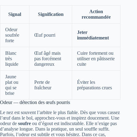
Action
Signal
Signification
recommandée
Odeur
Jeter
soufrée
Œuf pourri
immédiatement
forte
Blanc
Œuf âgé mais
Cuire fortement ou
très
pas forcément
utiliser en pâtisserie
liquide
dangereux
cuite
Jaune
plat ou
Perte de
Éviter les
qui se
fraîcheur
préparations crues
brise
Odeur — détection des œufs pourris
Le nez est souvent l’arbitre le plus fiable. Dès que vous cassez
l’œuf dans le bol, approchez‑vous et inspirez doucement. Une
odeur de
soufre
ou d’égout est indiscutable. Elle n’exige pas
d’analyse longue. Dans la pratique, un seul souffle suffit.
Parfois, l’odeur est subtile et vous hésitez. Dans ce cas,