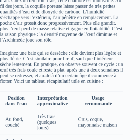
d’air. Chez un œuf tout frais, cette chambre est minuscule. Au
fil des jours, la coquille poreuse laisse passer de très petites
quantités d’eau et de dioxyde de carbone. L’humidité
s’échappe vers l’extérieur, l’air pénètre en remplacement. La
poche d’air grossit donc progressivement. Plus elle grandit,
plus l’œuf perd de masse relative et gagne en flottabilité. C’est
la raison physique : la densité moyenne de l’œuf diminue et
l’Archimède joue son rôle.
Imaginez une baie qui se dessèche : elle devient plus légère et
plus flétrie. C’est similaire pour l’œuf, sauf que l’intérieur
sèche lentement. En pratique, on observe souvent ce cycle : un
œuf très frais coule et reste à plat, après une à deux semaines il
peut se redresser, et au‑delà d’un certain âge il commence à
flotter. Voici un tableau récapitulatif utile en cuisine :
Position
Interprétation
Usage
dans l’eau
approximative
recommandé
Très frais
Au fond,
Crus, coque,
(quelques
couché
mayonnaise maison
jours)