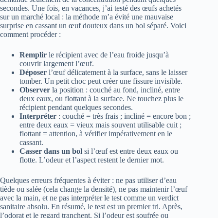
secondes. Une fois, en vacances, j’ai testé des œufs achetés
sur un marché local : la méthode m’a évité une mauvaise
surprise en cassant un œuf douteux dans un bol séparé. Voici
comment procéder :
Remplir
le récipient avec de l’eau froide jusqu’à
couvrir largement l’œuf.
Déposer
l’œuf délicatement à la surface, sans le laisser
tomber. Un petit choc peut créer une fissure invisible.
Observer
la position : couché au fond, incliné, entre
deux eaux, ou flottant à la surface. Ne touchez plus le
récipient pendant quelques secondes.
Interpréter
: couché = très frais ; incliné = encore bon ;
entre deux eaux = vieux mais souvent utilisable cuit ;
flottant = attention, à vérifier impérativement en le
cassant.
Casser dans un bol
si l’œuf est entre deux eaux ou
flotte. L’odeur et l’aspect restent le dernier mot.
Quelques erreurs fréquentes à éviter : ne pas utiliser d’eau
tiède ou salée (cela change la densité), ne pas maintenir l’œuf
avec la main, et ne pas interpréter le test comme un verdict
sanitaire absolu. En résumé, le test est un premier tri. Après,
l’odorat et le regard tranchent. Si l’odeur est soufrée ou