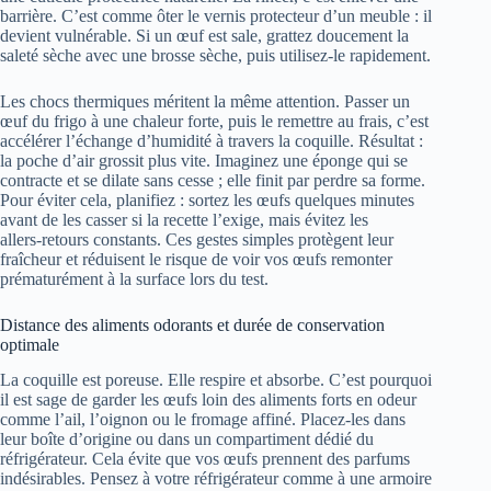
barrière. C’est comme ôter le vernis protecteur d’un meuble : il
devient vulnérable. Si un œuf est sale, grattez doucement la
saleté sèche avec une brosse sèche, puis utilisez‑le rapidement.
Les chocs thermiques méritent la même attention. Passer un
œuf du frigo à une chaleur forte, puis le remettre au frais, c’est
accélérer l’échange d’humidité à travers la coquille. Résultat :
la poche d’air grossit plus vite. Imaginez une éponge qui se
contracte et se dilate sans cesse ; elle finit par perdre sa forme.
Pour éviter cela, planifiez : sortez les œufs quelques minutes
avant de les casser si la recette l’exige, mais évitez les
allers‑retours constants. Ces gestes simples protègent leur
fraîcheur et réduisent le risque de voir vos œufs remonter
prématurément à la surface lors du test.
Distance des aliments odorants et durée de conservation
optimale
La coquille est poreuse. Elle respire et absorbe. C’est pourquoi
il est sage de garder les œufs loin des aliments forts en odeur
comme l’ail, l’oignon ou le fromage affiné. Placez-les dans
leur boîte d’origine ou dans un compartiment dédié du
réfrigérateur. Cela évite que vos œufs prennent des parfums
indésirables. Pensez à votre réfrigérateur comme à une armoire