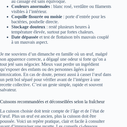
au cassage est sans équivoque.
Couleurs anormales
: blanc rosé, verdâtre ou filaments
visibles à l’intérieur.
Coquille fissurée ou moisie
: porte d’entrée pour les
bactéries, poubelle directe.
Stockage douteux
: resté plusieurs heures à
température élevée, surtout par fortes chaleurs.
Date dépassée
et test de flottaison très mauvais couplé
à un mauvais aspect.
Je me souviens d’un dimanche en famille où un œuf, malgré
son apparence correcte, a dégagé une odeur si forte qu’on a
tout jeté sans négocier. Mieux vaut perdre un ingrédient
qu’exposer des enfants ou des personnes âgées à une
intoxication. En cas de doute, pensez aussi à casser l’œuf dans
un petit bol séparé pour vérifier avant de l’intégrer à une
recette collective. C’est un geste simple, rapide et souvent
salvateur.
Cuissons recommandées et déconseillées selon la fraîcheur
La cuisson choisie doit tenir compte de l’âge et de l’état de
l’œuf. Plus un œuf est ancien, plus la cuisson doit être
poussée. Voici un repère pratique, clair et facile à consulter
avant d’improviser une recette. Les conseils ci‑dessous