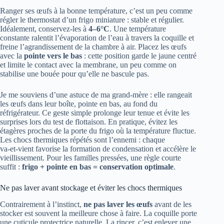
Ranger ses œufs à la bonne température, c’est un peu comme
régler le thermostat d’un frigo miniature : stable et régulier.
Idéalement, conservez-les à
4–6°C
. Une température
constante ralentit l’évaporation de l’eau à travers la coquille et
freine l’agrandissement de la chambre à air. Placez les œufs
avec la
pointe vers le bas
: cette position garde le jaune centré
et limite le contact avec la membrane, un peu comme on
stabilise une bouée pour qu’elle ne bascule pas.
Je me souviens d’une astuce de ma grand‑mère : elle rangeait
les œufs dans leur boîte, pointe en bas, au fond du
réfrigérateur. Ce geste simple prolonge leur tenue et évite les
surprises lors du test de flottaison. En pratique, évitez les
étagères proches de la porte du frigo où la température fluctue.
Les chocs thermiques répétés sont l’ennemi : chaque
va‑et‑vient favorise la formation de condensation et accélère le
vieillissement. Pour les familles pressées, une règle courte
suffit :
frigo + pointe en bas = conservation optimale
.
Ne pas laver avant stockage et éviter les chocs thermiques
Contrairement à l’instinct,
ne pas laver les œufs
avant de les
stocker est souvent la meilleure chose à faire. La coquille porte
une cuticule protectrice naturelle. La rincer, c’est enlever une