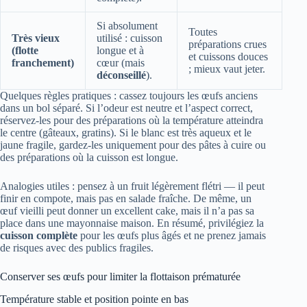
Si absolument
Toutes
Très vieux
utilisé : cuisson
préparations crues
(flotte
longue et à
et cuissons douces
franchement)
cœur (mais
; mieux vaut jeter.
déconseillé
).
Quelques règles pratiques : cassez toujours les œufs anciens
dans un bol séparé. Si l’odeur est neutre et l’aspect correct,
réservez‑les pour des préparations où la température atteindra
le centre (gâteaux, gratins). Si le blanc est très aqueux et le
jaune fragile, gardez‑les uniquement pour des pâtes à cuire ou
des préparations où la cuisson est longue.
Analogies utiles : pensez à un fruit légèrement flétri — il peut
finir en compote, mais pas en salade fraîche. De même, un
œuf vieilli peut donner un excellent cake, mais il n’a pas sa
place dans une mayonnaise maison. En résumé, privilégiez la
cuisson complète
pour les œufs plus âgés et ne prenez jamais
de risques avec des publics fragiles.
Conserver ses œufs pour limiter la flottaison prématurée
Température stable et position pointe en bas