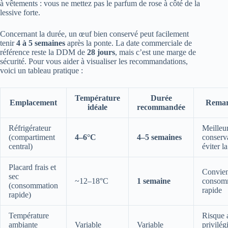
à vêtements : vous ne mettez pas le parfum de rose à côté de la
lessive forte.
Concernant la durée, un œuf bien conservé peut facilement
tenir
4 à 5 semaines
après la ponte. La date commerciale de
référence reste la DDM de
28 jours
, mais c’est une marge de
sécurité. Pour vous aider à visualiser les recommandations,
voici un tableau pratique :
Température
Durée
Emplacement
Remar
idéale
recommandée
Réfrigérateur
Meilleu
(compartiment
4–6°C
4–5 semaines
conserv
central)
éviter l
Placard frais et
Convien
sec
~12–18°C
1 semaine
consom
(consommation
rapide
rapide)
Température
Risque 
ambiante
Variable
Variable
privilégi