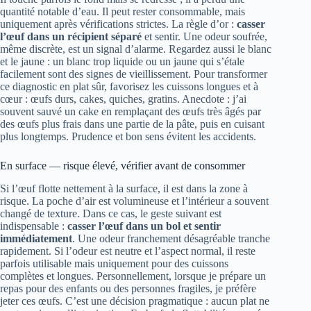
quantité notable d’eau. Il peut rester consommable, mais
uniquement après vérifications strictes. La règle d’or :
casser
l’œuf dans un récipient séparé
et sentir. Une odeur soufrée,
même discrète, est un signal d’alarme. Regardez aussi le blanc
et le jaune : un blanc trop liquide ou un jaune qui s’étale
facilement sont des signes de vieillissement. Pour transformer
ce diagnostic en plat sûr, favorisez les cuissons longues et à
cœur : œufs durs, cakes, quiches, gratins. Anecdote : j’ai
souvent sauvé un cake en remplaçant des œufs très âgés par
des œufs plus frais dans une partie de la pâte, puis en cuisant
plus longtemps. Prudence et bon sens évitent les accidents.
En surface — risque élevé, vérifier avant de consommer
Si l’œuf flotte nettement à la surface, il est dans la zone à
risque. La poche d’air est volumineuse et l’intérieur a souvent
changé de texture. Dans ce cas, le geste suivant est
indispensable :
casser l’œuf dans un bol et sentir
immédiatement
. Une odeur franchement désagréable tranche
rapidement. Si l’odeur est neutre et l’aspect normal, il reste
parfois utilisable mais uniquement pour des cuissons
complètes et longues. Personnellement, lorsque je prépare un
repas pour des enfants ou des personnes fragiles, je préfère
jeter ces œufs. C’est une décision pragmatique : aucun plat ne