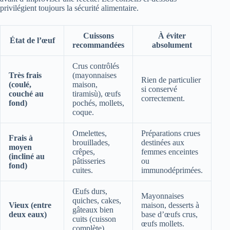
privilégient toujours la sécurité alimentaire.
Cuissons
À éviter
État de l’œuf
recommandées
absolument
Crus contrôlés
Très frais
(mayonnaises
Rien de particulier
(coulé,
maison,
si conservé
couché au
tiramisù), œufs
correctement.
fond)
pochés, mollets,
coque.
Omelettes,
Préparations crues
Frais à
brouillades,
destinées aux
moyen
crêpes,
femmes enceintes
(incliné au
pâtisseries
ou
fond)
cuites.
immunodéprimées.
Œufs durs,
Mayonnaises
quiches, cakes,
Vieux (entre
maison, desserts à
gâteaux bien
deux eaux)
base d’œufs crus,
cuits (cuisson
œufs mollets.
complète).