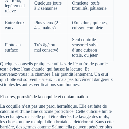
Au fond,
Quelques jours
Omelette, œufs
légèrement
à 2 semaines
brouillés, pâtisserie
relevé
Entre deux
Plus vieux (2–
Œufs durs, quiches,
eaux
4 semaines)
cuisson complète
Seul contrôle
Flotte en
Très âgé ou
sensoriel suivi
surface
mal conservé
d’une cuisson
totale, ou jeter
Quelques conseils pratiques : utilisez de l’eau froide pour le
test ; évitez l’eau chaude, qui fausse la lecture. Et
souvenez‑vous : la chambre à air grandit lentement. Un œuf
qui flotte est souvent « vieux », mais pas forcément dangereux
si toutes les autres vérifications sont bonnes.
Fissures, porosité de la coquille et contamination
La coquille n’est pas une paroi hermétique. Elle est faite de
calcium et d’une fine cuticule protectrice. Cette cuticule limite
les échanges, mais elle peut être altérée. Le lavage des œufs,
les chocs ou une manipulation brutale la détériorent. Sans cette
barrière, des germes comme Salmonella peuvent pénétrer plus