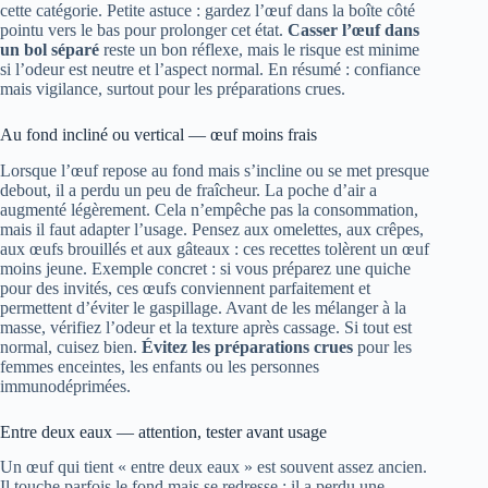
cette catégorie. Petite astuce : gardez l’œuf dans la boîte côté
pointu vers le bas pour prolonger cet état.
Casser l’œuf dans
un bol séparé
reste un bon réflexe, mais le risque est minime
si l’odeur est neutre et l’aspect normal. En résumé : confiance
mais vigilance, surtout pour les préparations crues.
Au fond incliné ou vertical — œuf moins frais
Lorsque l’œuf repose au fond mais s’incline ou se met presque
debout, il a perdu un peu de fraîcheur. La poche d’air a
augmenté légèrement. Cela n’empêche pas la consommation,
mais il faut adapter l’usage. Pensez aux omelettes, aux crêpes,
aux œufs brouillés et aux gâteaux : ces recettes tolèrent un œuf
moins jeune. Exemple concret : si vous préparez une quiche
pour des invités, ces œufs conviennent parfaitement et
permettent d’éviter le gaspillage. Avant de les mélanger à la
masse, vérifiez l’odeur et la texture après cassage. Si tout est
normal, cuisez bien.
Évitez les préparations crues
pour les
femmes enceintes, les enfants ou les personnes
immunodéprimées.
Entre deux eaux — attention, tester avant usage
Un œuf qui tient « entre deux eaux » est souvent assez ancien.
Il touche parfois le fond mais se redresse ; il a perdu une