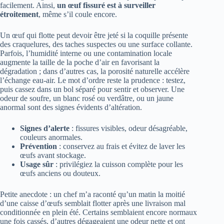
facilement. Ainsi,
un œuf fissuré est à surveiller
étroitement
, même s’il coule encore.
Un œuf qui flotte peut devoir être jeté si la coquille présente
des craquelures, des taches suspectes ou une surface collante.
Parfois, l’humidité interne ou une contamination locale
augmente la taille de la poche d’air en favorisant la
dégradation ; dans d’autres cas, la porosité naturelle accélère
l’échange eau‑air. Le mot d’ordre reste la prudence : testez,
puis cassez dans un bol séparé pour sentir et observer. Une
odeur de soufre, un blanc rosé ou verdâtre, ou un jaune
anormal sont des signes évidents d’altération.
Signes d’alerte
: fissures visibles, odeur désagréable,
couleurs anormales.
Prévention
: conservez au frais et évitez de laver les
œufs avant stockage.
Usage sûr
: privilégiez la cuisson complète pour les
œufs anciens ou douteux.
Petite anecdote : un chef m’a raconté qu’un matin la moitié
d’une caisse d’œufs semblait flotter après une livraison mal
conditionnée en plein été. Certains semblaient encore normaux
une fois cassés, d’autres dégageaient une odeur nette et ont