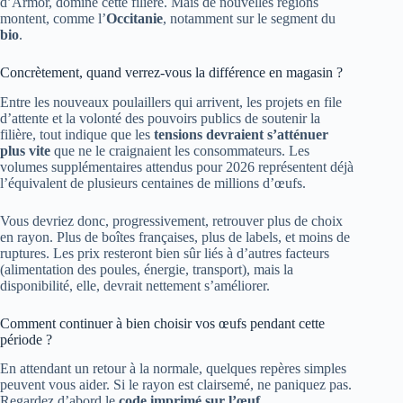
d’Armor, domine cette filière. Mais de nouvelles régions
montent, comme l’
Occitanie
, notamment sur le segment du
bio
.
Concrètement, quand verrez-vous la différence en magasin ?
Entre les nouveaux poulaillers qui arrivent, les projets en file
d’attente et la volonté des pouvoirs publics de soutenir la
filière, tout indique que les
tensions devraient s’atténuer
plus vite
que ne le craignaient les consommateurs. Les
volumes supplémentaires attendus pour 2026 représentent déjà
l’équivalent de plusieurs centaines de millions d’œufs.
Vous devriez donc, progressivement, retrouver plus de choix
en rayon. Plus de boîtes françaises, plus de labels, et moins de
ruptures. Les prix resteront bien sûr liés à d’autres facteurs
(alimentation des poules, énergie, transport), mais la
disponibilité, elle, devrait nettement s’améliorer.
Comment continuer à bien choisir vos œufs pendant cette
période ?
En attendant un retour à la normale, quelques repères simples
peuvent vous aider. Si le rayon est clairsemé, ne paniquez pas.
Regardez d’abord le
code imprimé sur l’œuf
.