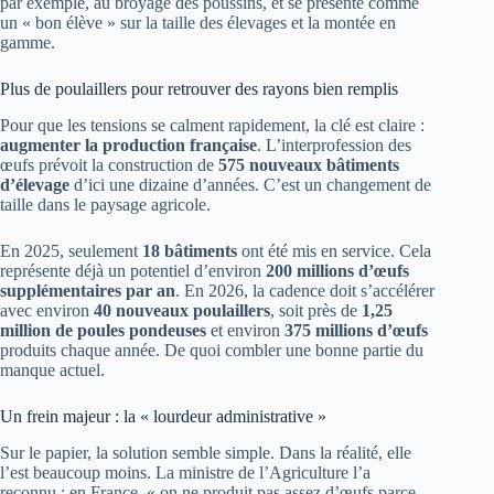
par exemple, au broyage des poussins, et se présente comme
un « bon élève » sur la taille des élevages et la montée en
gamme.
Plus de poulaillers pour retrouver des rayons bien remplis
Pour que les tensions se calment rapidement, la clé est claire :
augmenter la production française
. L’interprofession des
œufs prévoit la construction de
575 nouveaux bâtiments
d’élevage
d’ici une dizaine d’années. C’est un changement de
taille dans le paysage agricole.
En 2025, seulement
18 bâtiments
ont été mis en service. Cela
représente déjà un potentiel d’environ
200 millions d’œufs
supplémentaires par an
. En 2026, la cadence doit s’accélérer
avec environ
40 nouveaux poulaillers
, soit près de
1,25
million de poules pondeuses
et environ
375 millions d’œufs
produits chaque année. De quoi combler une bonne partie du
manque actuel.
Un frein majeur : la « lourdeur administrative »
Sur le papier, la solution semble simple. Dans la réalité, elle
l’est beaucoup moins. La ministre de l’Agriculture l’a
reconnu : en France, « on ne produit pas assez d’œufs parce