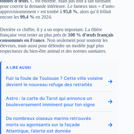
tonnes d’œufs
. C’est énorme. Mais pas tout à fait suffisant
pour couvrir la demande intérieure. Le fameux taux « d’auto-
approvisionnement » est tombé à
95,8 %
, alors qu’il frôlait
encore les
99,4 %
en 2024.
Derrière ce chiffre, il y a un enjeu important. La filière
française veut rester au plus près de
100 % d’œufs français
consommés en France
. Non seulement pour soutenir les
éleveurs, mais aussi pour défendre un modèle jugé plus
respectueux du bien-être animal et des normes sanitaires.
A LIRE AUSSI
Fuir la foule de Toulouse ? Cette ville voisine
→
devient le nouveau refuge des retraités
Astro : la carte du Tarot qui annonce un
→
bouleversement imminent pour ton signe
De nombreux oiseaux marins retrouvés
→
morts ou agonisants sur la façade
Atlantique, l’alerte est donnée