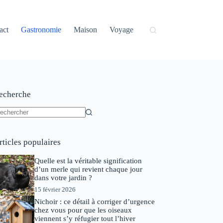
act
Gastronomie
Maison
Voyage
echerche
ucun
sultat
rticles populaires
Quelle est la véritable signification
d’un merle qui revient chaque jour
dans votre jardin ?
15 février 2026
Nichoir : ce détail à corriger d’urgence
chez vous pour que les oiseaux
viennent s’y réfugier tout l’hiver