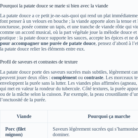
Pourquoi la patate douce se marie si bien avec la viande
La patate douce a ce petit je-ne-sais-quoi qui rend un plat immédiatem
font penser à un velours en bouche ; la viande apporte alors la tenue e
onctueuse, posée comme un tapis, et une tranche de viande rôtie qui vie
comme un accord musical, où la part végétale joue la mélodie douce et l
pratique : la patate douce supporte les sauces, accepte les épices et 
pour accompagner une purée de patate douce
, pensez d’abord à l’e
la patate douce relier les éléments entre eux.
Profil de saveurs et contrastes de texture
La patate douce porte des saveurs sucrées mais subtiles, légèrement cara
peuvent jouer deux rôles :
complément
ou
contraste
. Les morceaux te
enveloppent la purée sans la lutter. Les viandes plus affirmées (agneau, 
qui met en valeur la rondeur du tubercule. Côté textures, la purée appo
ou de la mâche selon la cuisson. Par exemple, la peau croustillante d’u
l’onctuosité de la purée.
Viande
Pourquoi ça marche
Porc (filet
Saveurs légèrement sucrées qui s’harmonise
mignon)
dominer.