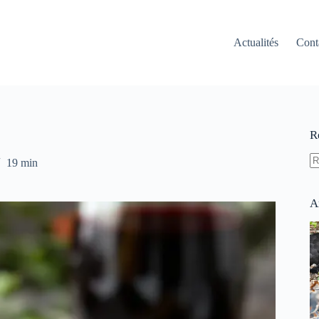
Actualités
Cont
R
19 min
A
ré
A