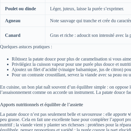
Poulet ou dinde
Léger, juteux, laisse la purée s’exprimer.
Agneau
Note sauvage qui tranche et crée du caractèr
Canard
Gras et riche : adoucit son intensité avec la 
Quelques astuces pratiques :
Rôtissez la patate douce pour plus de caramelisation si vous aim
Privilégiez la cuisson vapeur pour une purée plus douce et nutriti
Ajoutez un filet d’acidité (vinaigre balsamique, jus de citron) pou
Pour un contraste croustillant, servez la viande avec sa peau ou 
En cuisine, un bon plat naît souvent d’un équilibre simple : on oppose le
l’assaisonnement comme on accorde un instrument. La patate douce facil
Apports nutritionnels et équilibre de l’assiette
La patate douce n’est pas seulement belle et savoureuse : elle apporte
v
peu grasse. Cela en fait une excellente base pour compléter l’apport pr
nutritif ; la viande vient y planter ses richesses : protéines pour la répa
équilibrée, pensez proportions et variété : la purée couvre la part glucid