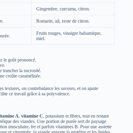
Gingembre, curcuma, citron.
e.
Romarin, ail, zeste de citron.
Fruits rouges, vinaigre balsamique,
purée.
miel.
ez le goût prononcé.
ve.
r trancher la sucrosité.
une croûte caramélisée.
s textures, on contrebalance les saveurs, et on ajuste
ite ce travail grâce à sa polyvalence.
itamine A
,
vitamine C
, potassium et fibres, tout en restant
otéique des viandes. Une portion de purée sert de paysage
ration musculaire, fer et parfois vitamines B. Pour une assiette
ique et vitaminée, la viande apporte la protéine et les lipides