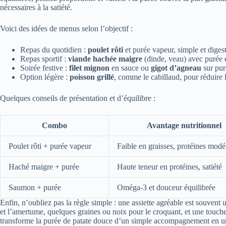
nécessaires à la satiété.
Voici des idées de menus selon l’objectif :
Repas du quotidien :
poulet rôti
et purée vapeur, simple et digest
Repas sportif :
viande hachée maigre
(dinde, veau) avec purée 
Soirée festive :
filet mignon
en sauce ou
gigot d’agneau
sur pur
Option légère :
poisson grillé
, comme le cabillaud, pour réduire l
Quelques conseils de présentation et d’équilibre :
Combo
Avantage nutritionnel
Poulet rôti + purée vapeur
Faible en graisses, protéines modé
Haché maigre + purée
Haute teneur en protéines, satiété
Saumon + purée
Oméga-3 et douceur équilibrée
Enfin, n’oubliez pas la règle simple : une assiette agréable est souvent 
et l’amertume, quelques graines ou noix pour le croquant, et une touche 
transforme la purée de patate douce d’un simple accompagnement en un