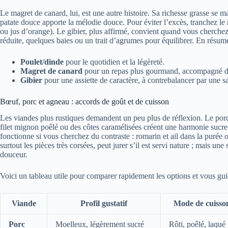
Le magret de canard, lui, est une autre histoire. Sa richesse grasse se m
patate douce apporte la mélodie douce. Pour éviter l’excès, tranchez le
ou jus d’orange). Le gibier, plus affirmé, convient quand vous cherche
réduite, quelques baies ou un trait d’agrumes pour équilibrer. En résumé
Poulet/dinde
pour le quotidien et la légèreté.
Magret de canard
pour un repas plus gourmand, accompagné d
Gibier
pour une assiette de caractère, à contrebalancer par une s
Bœuf, porc et agneau : accords de goût et de cuisson
Les viandes plus rustiques demandent un peu plus de réflexion. Le porc
filet mignon poêlé ou des côtes caramélisées créent une harmonie sucre-
fonctionne si vous cherchez du contraste : romarin et ail dans la purée 
surtout les pièces très corsées, peut jurer s’il est servi nature ; mais u
douceur.
Voici un tableau utile pour comparer rapidement les options et vous gu
Viande
Profil gustatif
Mode de cuisson
Porc
Moelleux, légèrement sucré
Rôti, poêlé, laqué