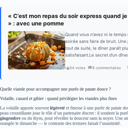
« C’est mon repas du soir express quand je n
» : avec une pomme
Quand vous n’avez ni le temps ni
soirée sans faire de bruit. Un
tout de suite, le dîner paraît p
satisfaisant.Le secret d’un dîner
54 votes
·
8 commentaires
·
Quelle viande pour accompagner une purée de patate douce ?
Volaille, canard et gibier : quand privilégier les viandes plus fines
La volaille apporte souvent
légèreté
et finesse à une purée de patate do
peau croustillante joue le rôle d’un partenaire discret : il soutient la p
gingembre
ou du thym, pour réveiller la douceur sans la noyer. Une ane
orangée le dimanche — le contraste des textures faisait l’unanimité.