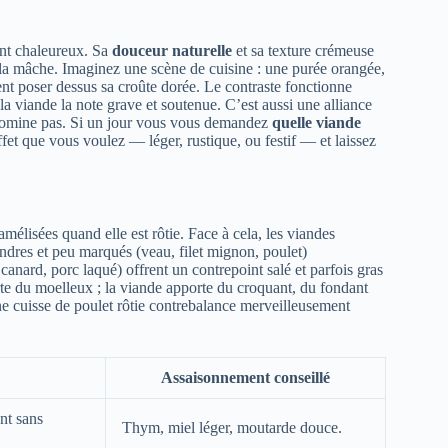
ent chaleureux. Sa
douceur naturelle
et sa texture crémeuse
t la mâche. Imaginez une scène de cuisine : une purée orangée,
nt poser dessus sa croûte dorée. Le contraste fonctionne
a viande la note grave et soutenue. C’est aussi une alliance
ne domine pas. Si un jour vous vous demandez
quelle viande
ffet que vous voulez — léger, rustique, ou festif — et laissez
mélisées quand elle est rôtie. Face à cela, les viandes
ndres et peu marqués (veau, filet mignon, poulet)
canard, porc laqué) offrent un contrepoint salé et parfois gras
rte du moelleux ; la viande apporte du croquant, du fondant
ne cuisse de poulet rôtie contrebalance merveilleusement
Assaisonnement conseillé
nt sans
Thym, miel léger, moutarde douce.