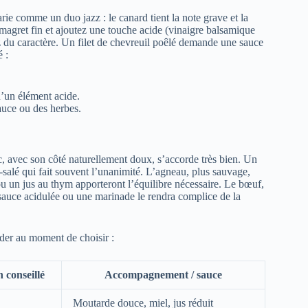
arie comme un duo jazz : le canard tient la note grave et la
 magret fin et ajoutez une touche acide (vinaigre balsamique
z du caractère. Un filet de chevreuil poêlé demande une sauce
 :
’un élément acide.
auce ou des herbes.
, avec son côté naturellement doux, s’accorde très bien. Un
salé qui fait souvent l’unanimité. L’agneau, plus sauvage,
ou un jus au thym apporteront l’équilibre nécessaire. Le bœuf,
ne sauce acidulée ou une marinade le rendra complice de la
ider au moment de choisir :
 conseillé
Accompagnement / sauce
Moutarde douce, miel, jus réduit