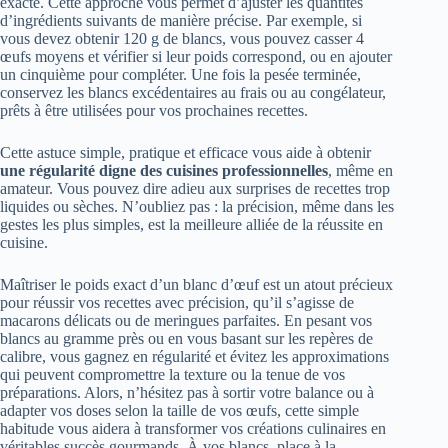
exacte. Cette approche vous permet d’ajuster les quantités
d’ingrédients suivants de manière précise. Par exemple, si
vous devez obtenir 120 g de blancs, vous pouvez casser 4
œufs moyens et vérifier si leur poids correspond, ou en ajouter
un cinquième pour compléter. Une fois la pesée terminée,
conservez les blancs excédentaires au frais ou au congélateur,
prêts à être utilisées pour vos prochaines recettes.
Cette astuce simple, pratique et efficace vous aide à obtenir
une régularité digne des cuisines professionnelles
, même en
amateur. Vous pouvez dire adieu aux surprises de recettes trop
liquides ou sèches. N’oubliez pas : la précision, même dans les
gestes les plus simples, est la meilleure alliée de la réussite en
cuisine.
Maîtriser le poids exact d’un blanc d’œuf est un atout précieux
pour réussir vos recettes avec précision, qu’il s’agisse de
macarons délicats ou de meringues parfaites. En pesant vos
blancs au gramme près ou en vous basant sur les repères de
calibre, vous gagnez en régularité et évitez les approximations
qui peuvent compromettre la texture ou la tenue de vos
préparations. Alors, n’hésitez pas à sortir votre balance ou à
adapter vos doses selon la taille de vos œufs, cette simple
habitude vous aidera à transformer vos créations culinaires en
véritables succès gourmands. À vos blancs, place à la