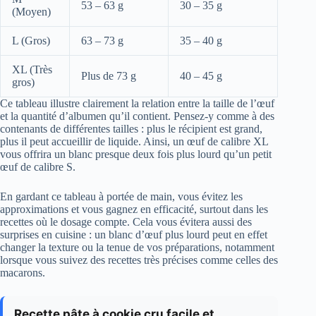
53 – 63 g
30 – 35 g
(Moyen)
L (Gros)
63 – 73 g
35 – 40 g
XL (Très
Plus de 73 g
40 – 45 g
gros)
Ce tableau illustre clairement la relation entre la taille de l’œuf
et la quantité d’albumen qu’il contient. Pensez-y comme à des
contenants de différentes tailles : plus le récipient est grand,
plus il peut accueillir de liquide. Ainsi, un œuf de calibre XL
vous offrira un blanc presque deux fois plus lourd qu’un petit
œuf de calibre S.
En gardant ce tableau à portée de main, vous évitez les
approximations et vous gagnez en efficacité, surtout dans les
recettes où le dosage compte. Cela vous évitera aussi des
surprises en cuisine : un blanc d’œuf plus lourd peut en effet
changer la texture ou la tenue de vos préparations, notamment
lorsque vous suivez des recettes très précises comme celles des
macarons.
Recette pâte à cookie cru facile et