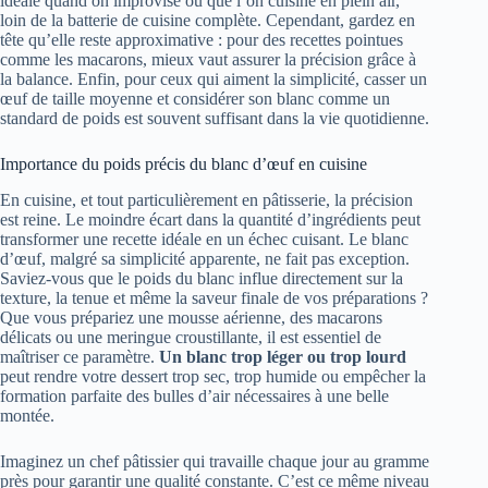
idéale quand on improvise ou que l’on cuisine en plein air,
loin de la batterie de cuisine complète. Cependant, gardez en
tête qu’elle reste approximative : pour des recettes pointues
comme les macarons, mieux vaut assurer la précision grâce à
la balance. Enfin, pour ceux qui aiment la simplicité, casser un
œuf de taille moyenne et considérer son blanc comme un
standard de poids est souvent suffisant dans la vie quotidienne.
Importance du poids précis du blanc d’œuf en cuisine
En cuisine, et tout particulièrement en pâtisserie, la précision
est reine. Le moindre écart dans la quantité d’ingrédients peut
transformer une recette idéale en un échec cuisant. Le blanc
d’œuf, malgré sa simplicité apparente, ne fait pas exception.
Saviez-vous que le poids du blanc influe directement sur la
texture, la tenue et même la saveur finale de vos préparations ?
Que vous prépariez une mousse aérienne, des macarons
délicats ou une meringue croustillante, il est essentiel de
maîtriser ce paramètre.
Un blanc trop léger ou trop lourd
peut rendre votre dessert trop sec, trop humide ou empêcher la
formation parfaite des bulles d’air nécessaires à une belle
montée.
Imaginez un chef pâtissier qui travaille chaque jour au gramme
près pour garantir une qualité constante. C’est ce même niveau