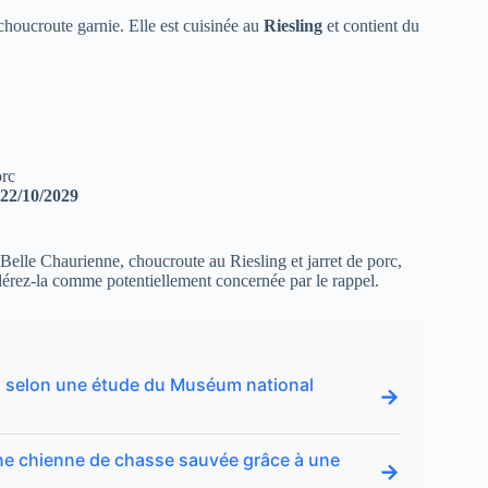
houcroute garnie. Elle est cuisinée au
Riesling
et contient du
orc
22/10/2029
Belle Chaurienne, choucroute au Riesling et jarret de porc,
dérez-la comme potentiellement concernée par le rappel.
t » selon une étude du Muséum national
→
 une chienne de chasse sauvée grâce à une
→