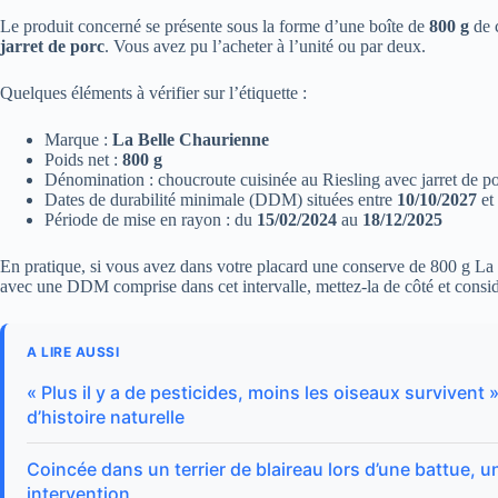
Le produit concerné se présente sous la forme d’une boîte de
800 g
de c
jarret de porc
. Vous avez pu l’acheter à l’unité ou par deux.
Quelques éléments à vérifier sur l’étiquette :
Marque :
La Belle Chaurienne
Poids net :
800 g
Dénomination : choucroute cuisinée au Riesling avec jarret de p
Dates de durabilité minimale (DDM) situées entre
10/10/2027
et
Période de mise en rayon : du
15/02/2024
au
18/12/2025
En pratique, si vous avez dans votre placard une conserve de 800 g La 
avec une DDM comprise dans cet intervalle, mettez-la de côté et consi
A LIRE AUSSI
« Plus il y a de pesticides, moins les oiseaux surviven
d’histoire naturelle
Coincée dans un terrier de blaireau lors d’une battue,
intervention