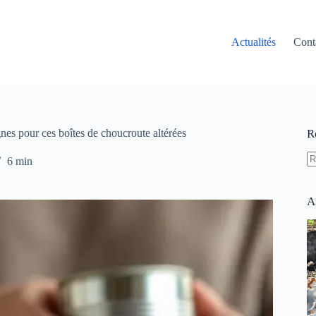
Actualités
Cont
nes pour ces boîtes de choucroute altérées
R
6 min
A
ré
A