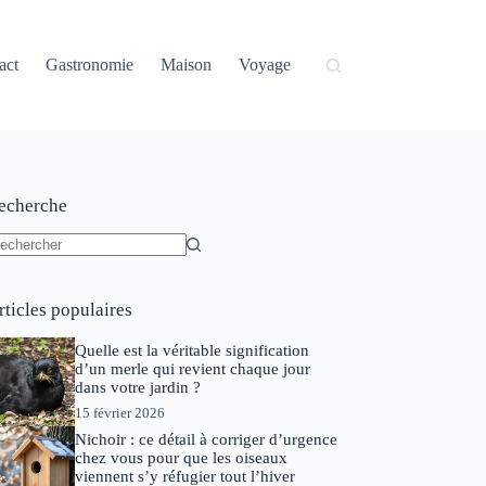
act
Gastronomie
Maison
Voyage
echerche
ucun
sultat
rticles populaires
Quelle est la véritable signification
d’un merle qui revient chaque jour
dans votre jardin ?
15 février 2026
Nichoir : ce détail à corriger d’urgence
chez vous pour que les oiseaux
viennent s’y réfugier tout l’hiver