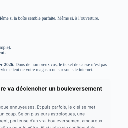
me si la boîte semble parfaite. Même si, à l’ouverture,
imple).
nt
.
er 2026
. Dans de nombreux cas, le ticket de caisse n’est pas
rvice client de votre magasin ou sur son site internet.
rare va déclencher un bouleversement
sque ennuyeuses. Et puis parfois, le ciel se met
’un coup. Selon plusieurs astrologues, une
ement, porteuse d’un vrai bouleversement amoureux
être pour le vôtre. Et si votre vie sentimentale