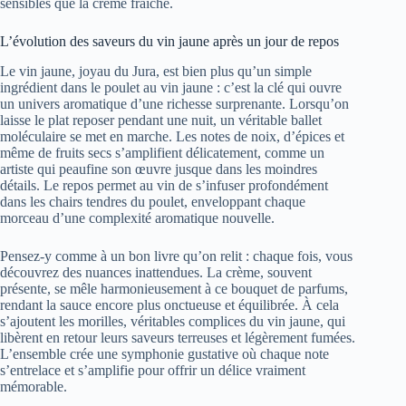
sensibles que la crème fraîche.
L’évolution des saveurs du vin jaune après un jour de repos
Le vin jaune, joyau du Jura, est bien plus qu’un simple
ingrédient dans le poulet au vin jaune : c’est la clé qui ouvre
un univers aromatique d’une richesse surprenante. Lorsqu’on
laisse le plat reposer pendant une nuit, un véritable ballet
moléculaire se met en marche. Les notes de noix, d’épices et
même de fruits secs s’amplifient délicatement, comme un
artiste qui peaufine son œuvre jusque dans les moindres
détails. Le repos permet au vin de s’infuser profondément
dans les chairs tendres du poulet, enveloppant chaque
morceau d’une complexité aromatique nouvelle.
Pensez-y comme à un bon livre qu’on relit : chaque fois, vous
découvrez des nuances inattendues. La crème, souvent
présente, se mêle harmonieusement à ce bouquet de parfums,
rendant la sauce encore plus onctueuse et équilibrée. À cela
s’ajoutent les morilles, véritables complices du vin jaune, qui
libèrent en retour leurs saveurs terreuses et légèrement fumées.
L’ensemble crée une symphonie gustative où chaque note
s’entrelace et s’amplifie pour offrir un délice vraiment
mémorable.