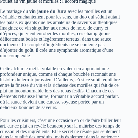
Poulet au vin jaune et morilles : l’accord magique
Le mariage du
vin jaune du Jura
avec les morilles est un
véritable enchantement pour les sens, un duo qui séduit autant
les palais exigeants que les amateurs de saveurs authentiques.
Imaginez ce vin singulier, aux notes de noix, de curry et
d’épices, qui vient enrober les morilles, ces champignons
délicatement boisés et légèrement terreux, dans une sauce
onctueuse. Ce couple d’ingrédients ne se contente pas
d’ajouter du goût, il crée une symphonie aromatique d’une
rare complexité.
Cette alchimie met la volaille en valeur en apportant une
profondeur unique, comme si chaque bouchée racontait une
histoire du terroir jurassien. D’ailleurs, c’est ce subtil équilibre
entre la finesse du vin et la richesse des morilles qui fait de ce
plat un incontournable lors des repas festifs. Chacun de ces
éléments rehausse l’autre, formant un véritable accord parfait,
où la sauce devient une caresse soyeuse portée par un
délicieux bouquet de saveurs.
Pour les cuisiniers, c’est une occasion en or de faire briller leur
art, car ce plat en révèle beaucoup sur la maîtrise des temps de
cuisson et des ingrédients. Et le secret ne réside pas seulement
dans la qualité des produits, mais également dans la patience :