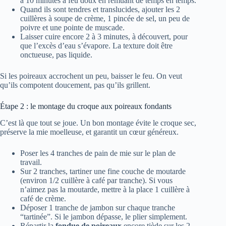
à 10 minutes à feu doux en remuant de temps en temps.
Quand ils sont tendres et translucides, ajouter les 2
cuillères à soupe de crème, 1 pincée de sel, un peu de
poivre et une pointe de muscade.
Laisser cuire encore 2 à 3 minutes, à découvert, pour
que l’excès d’eau s’évapore. La texture doit être
onctueuse, pas liquide.
Si les poireaux accrochent un peu, baisser le feu. On veut
qu’ils compotent doucement, pas qu’ils grillent.
Étape 2 : le montage du croque aux poireaux fondants
C’est là que tout se joue. Un bon montage évite le croque sec,
préserve la mie moelleuse, et garantit un cœur généreux.
Poser les 4 tranches de pain de mie sur le plan de
travail.
Sur 2 tranches, tartiner une fine couche de moutarde
(environ 1/2 cuillère à café par tranche). Si vous
n’aimez pas la moutarde, mettre à la place 1 cuillère à
café de crème.
Déposer 1 tranche de jambon sur chaque tranche
“tartinée”. Si le jambon dépasse, le plier simplement.
Répartir la
fondue de poireaux
encore tiède sur les 2