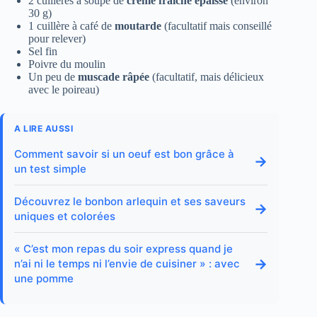
2 cuillères à soupe de
crème fraîche épaisse
(environ
30 g)
1 cuillère à café de
moutarde
(facultatif mais conseillé
pour relever)
Sel fin
Poivre du moulin
Un peu de
muscade râpée
(facultatif, mais délicieux
avec le poireau)
A LIRE AUSSI
Comment savoir si un oeuf est bon grâce à
→
un test simple
Découvrez le bonbon arlequin et ses saveurs
→
uniques et colorées
« C’est mon repas du soir express quand je
→
n’ai ni le temps ni l’envie de cuisiner » : avec
une pomme