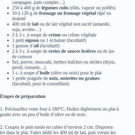
campagne, pain complet…)
250 à 400 g de
légumes cuits
(rôtis, vapeur ou poêlés)
50 à 120 g de
fromage ou fromage végétal
râpé ou
émietté
400 ml de
lait
ou de lait végétal non sucré (amande,
soja, avoine…)
2 à 3 c. à soupe de
crème
ou crème végétale
1 petit
oignon
ou 1 échalote (facultatif)
1 gousse d’
ail
(facultatif)
2 à 3 c. à soupe de
restes de sauces festives
ou de jus
de cuisson
Sel, poivre, muscade, herbes fraîches ou sèches (thym,
persil, romarin…)
1 c. à soupe d’
huile
(olive ou noix) pour le plat
1 petite poignée de
noix, noisettes ou graines
(facultatif, pour le croustillant)
Étapes de préparation
1. Préchauffez votre four à 180°C. Huilez légèrement un plat à
gratin avec un peu d’huile d’olive ou de noix.
2. Coupez le pain rassis en cubes d’environ 2 cm. Disposez-
les dans le plat. Faites tiédir les 400 ml de lait, puis versez-les