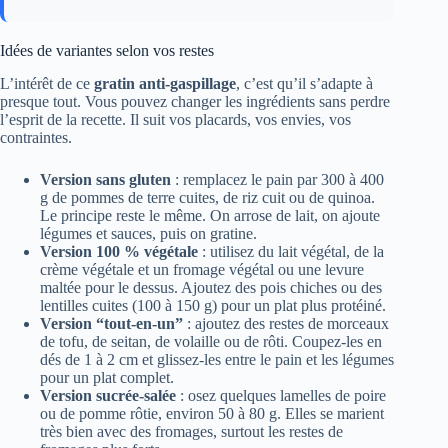
Idées de variantes selon vos restes
L’intérêt de ce
gratin anti-gaspillage
, c’est qu’il s’adapte à
presque tout. Vous pouvez changer les ingrédients sans perdre
l’esprit de la recette. Il suit vos placards, vos envies, vos
contraintes.
Version sans gluten
: remplacez le pain par 300 à 400
g de pommes de terre cuites, de riz cuit ou de quinoa.
Le principe reste le même. On arrose de lait, on ajoute
légumes et sauces, puis on gratine.
Version 100 % végétale
: utilisez du lait végétal, de la
crème végétale et un fromage végétal ou une levure
maltée pour le dessus. Ajoutez des pois chiches ou des
lentilles cuites (100 à 150 g) pour un plat plus protéiné.
Version “tout-en-un”
: ajoutez des restes de morceaux
de tofu, de seitan, de volaille ou de rôti. Coupez-les en
dés de 1 à 2 cm et glissez-les entre le pain et les légumes
pour un plat complet.
Version sucrée-salée
: osez quelques lamelles de poire
ou de pomme rôtie, environ 50 à 80 g. Elles se marient
très bien avec des fromages, surtout les restes de