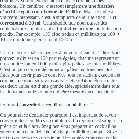
courantes, surtout en cuisine et dans le commerce des
boissons. Un centilitre, c’est tout simplement
une fraction
d’un litre égal à un dixième de décilitre
. Mais ce qui est
vraiment intéressant, c’est la simplicité de leur relation :
1 cl
correspond à 10 ml
. Cela signifie que pour passer des
centilitres aux millilitres, il suffit d’effectuer une multiplication
par dix. Par exemple, 100 cl se traduit en millilitres par 100 ×
10, ce qui donne précisément 1000 ml.
Pour mieux visualiser, pensez à un verre d’eau de 1 litre. Vous
pouvez le diviser en 100 parties égales, chacune représentant
un centilitre, ou en 1000 parties plus petites, soit des millilitres.
C’est un peu comme découper un gâteau en tranches plus
fines pour servir plus de convives, tout en sachant exactement
combien de morceaux vous avez. Cette relation étroite entre
ces deux unités est d’une grande aide, spécialement dans tous
les domaines où le volume doit être mesuré avec exactitude.
Pourquoi convertir des centilitres en millilitres ?
On pourrait se demander pourquoi il est important de savoir
convertir des centilitres en millilitres. La réponse est simple : la
précision et la clarté. Imaginez-vous préparer un cocktail ou
suivre une recette délicate où chaque millilitre compte. Si vous
ne convertissez pas correctement les unités, vous risquez de