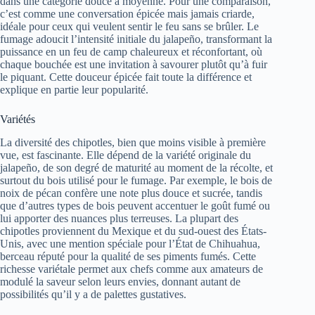
dans une catégorie douce à moyenne. Pour une comparaison,
c’est comme une conversation épicée mais jamais criarde,
idéale pour ceux qui veulent sentir le feu sans se brûler. Le
fumage adoucit l’intensité initiale du jalapeño, transformant la
puissance en un feu de camp chaleureux et réconfortant, où
chaque bouchée est une invitation à savourer plutôt qu’à fuir
le piquant. Cette douceur épicée fait toute la différence et
explique en partie leur popularité.
Variétés
La diversité des chipotles, bien que moins visible à première
vue, est fascinante. Elle dépend de la variété originale du
jalapeño, de son degré de maturité au moment de la récolte, et
surtout du bois utilisé pour le fumage. Par exemple, le bois de
noix de pécan confère une note plus douce et sucrée, tandis
que d’autres types de bois peuvent accentuer le goût fumé ou
lui apporter des nuances plus terreuses. La plupart des
chipotles proviennent du Mexique et du sud-ouest des États-
Unis, avec une mention spéciale pour l’État de Chihuahua,
berceau réputé pour la qualité de ses piments fumés. Cette
richesse variétale permet aux chefs comme aux amateurs de
modulé la saveur selon leurs envies, donnant autant de
possibilités qu’il y a de palettes gustatives.