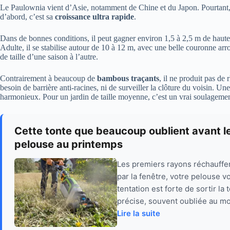
Le Paulownia vient d’Asie, notamment de Chine et du Japon. Pourtant, il
d’abord, c’est sa
croissance ultra rapide
.
Dans de bonnes conditions, il peut gagner environ 1,5 à 2,5 m de hauteu
Adulte, il se stabilise autour de 10 à 12 m, avec une belle couronne ar
de taille d’une saison à l’autre.
Contrairement à beaucoup de
bambous traçants
, il ne produit pas de
besoin de barrière anti-racines, ni de surveiller la clôture du voisin. Un
harmonieux. Pour un jardin de taille moyenne, c’est un vrai soulagemen
Cette tonte que beaucoup oublient avant le
pelouse au printemps
Les premiers rayons réchauffent 
par la fenêtre, votre pelouse 
tentation est forte de sortir la
précise, souvent oubliée au mo
Lire la suite