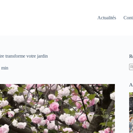
Actualités
Cont
re transforme votre jardin
R
 min
A
ré
A