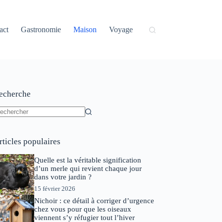
act
Gastronomie
Maison
Voyage
echerche
ucun
sultat
rticles populaires
Quelle est la véritable signification
d’un merle qui revient chaque jour
dans votre jardin ?
15 février 2026
Nichoir : ce détail à corriger d’urgence
chez vous pour que les oiseaux
viennent s’y réfugier tout l’hiver