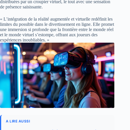
distribuées par un croupier virtuel, le tout avec une sensation
de présence saisissante.
« L’intégration de la réalité augmentée et virtuelle redéfinit les
limites du possible dans le divertissement en ligne. Elle promet
une immersion si profonde que la frontière entre le monde réel
et le monde virtuel s’estompe, offrant aux joueurs des
expériences inoubliables. »
A LIRE AUSSI