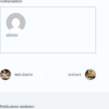
Auteur/autrice
admin
PRÉCÉDENT
SUIVANT
Publications similaires