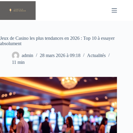
Passer
au
contenu
Jeux de Casino les plus tendances en 2026 : Top 10 à essayer
absolument
admin
28 mars 2026 à 09:18
Actualités
11 min