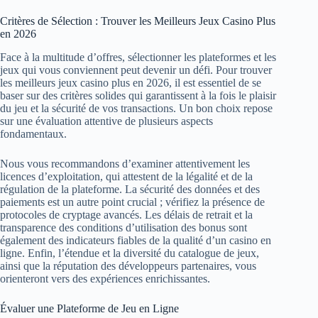
Critères de Sélection : Trouver les Meilleurs Jeux Casino Plus
en 2026
Face à la multitude d’offres, sélectionner les plateformes et les
jeux qui vous conviennent peut devenir un défi. Pour trouver
les meilleurs jeux casino plus en 2026, il est essentiel de se
baser sur des critères solides qui garantissent à la fois le plaisir
du jeu et la sécurité de vos transactions. Un bon choix repose
sur une évaluation attentive de plusieurs aspects
fondamentaux.
Nous vous recommandons d’examiner attentivement les
licences d’exploitation, qui attestent de la légalité et de la
régulation de la plateforme. La sécurité des données et des
paiements est un autre point crucial ; vérifiez la présence de
protocoles de cryptage avancés. Les délais de retrait et la
transparence des conditions d’utilisation des bonus sont
également des indicateurs fiables de la qualité d’un casino en
ligne. Enfin, l’étendue et la diversité du catalogue de jeux,
ainsi que la réputation des développeurs partenaires, vous
orienteront vers des expériences enrichissantes.
Évaluer une Plateforme de Jeu en Ligne