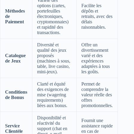
Variété des
options (cartes,
Facilite les
Méthodes
portefeuilles
dépôts et
de
électroniques,
retraits, avec des
Paiement
cryptomonnaies)
délais
et rapidité des
raisonnables.
transactions.
Diversité et
Offre un
qualité des jeux
divertissement
Catalogue
proposés
varié et des
de Jeux
(machines à sous,
expériences
table, live casino,
adaptées à tous
mini-jeux).
les goûts.
Clarté et équité
Permet de
des exigences de
comprendre la
Conditions
mise (wagering
valeur réelle des
de Bonus
requirements)
offres
liées aux bonus.
promotionnelles.
Disponibilité et
Fournit une
réactivité du
Service
assistance rapide
support (chat en
Clientèle
en cas de
direct, e-mail,