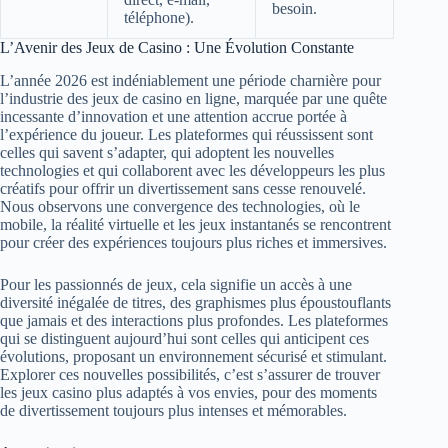
besoin.
téléphone).
L’Avenir des Jeux de Casino : Une Évolution Constante
L’année 2026 est indéniablement une période charnière pour
l’industrie des jeux de casino en ligne, marquée par une quête
incessante d’innovation et une attention accrue portée à
l’expérience du joueur. Les plateformes qui réussissent sont
celles qui savent s’adapter, qui adoptent les nouvelles
technologies et qui collaborent avec les développeurs les plus
créatifs pour offrir un divertissement sans cesse renouvelé.
Nous observons une convergence des technologies, où le
mobile, la réalité virtuelle et les jeux instantanés se rencontrent
pour créer des expériences toujours plus riches et immersives.
Pour les passionnés de jeux, cela signifie un accès à une
diversité inégalée de titres, des graphismes plus époustouflants
que jamais et des interactions plus profondes. Les plateformes
qui se distinguent aujourd’hui sont celles qui anticipent ces
évolutions, proposant un environnement sécurisé et stimulant.
Explorer ces nouvelles possibilités, c’est s’assurer de trouver
les jeux casino plus adaptés à vos envies, pour des moments
de divertissement toujours plus intenses et mémorables.