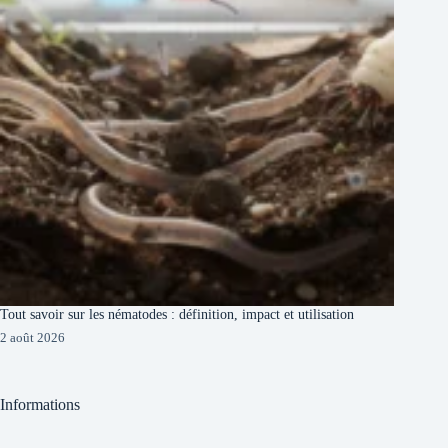
Tout savoir sur les nématodes : définition, impact et utilisation
2 août 2026
Informations