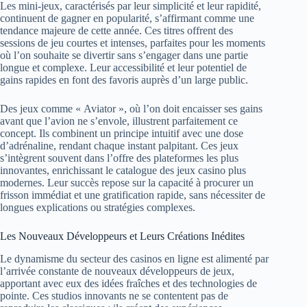
Les mini-jeux, caractérisés par leur simplicité et leur rapidité,
continuent de gagner en popularité, s’affirmant comme une
tendance majeure de cette année. Ces titres offrent des
sessions de jeu courtes et intenses, parfaites pour les moments
où l’on souhaite se divertir sans s’engager dans une partie
longue et complexe. Leur accessibilité et leur potentiel de
gains rapides en font des favoris auprès d’un large public.
Des jeux comme « Aviator », où l’on doit encaisser ses gains
avant que l’avion ne s’envole, illustrent parfaitement ce
concept. Ils combinent un principe intuitif avec une dose
d’adrénaline, rendant chaque instant palpitant. Ces jeux
s’intègrent souvent dans l’offre des plateformes les plus
innovantes, enrichissant le catalogue des jeux casino plus
modernes. Leur succès repose sur la capacité à procurer un
frisson immédiat et une gratification rapide, sans nécessiter de
longues explications ou stratégies complexes.
Les Nouveaux Développeurs et Leurs Créations Inédites
Le dynamisme du secteur des casinos en ligne est alimenté par
l’arrivée constante de nouveaux développeurs de jeux,
apportant avec eux des idées fraîches et des technologies de
pointe. Ces studios innovants ne se contentent pas de