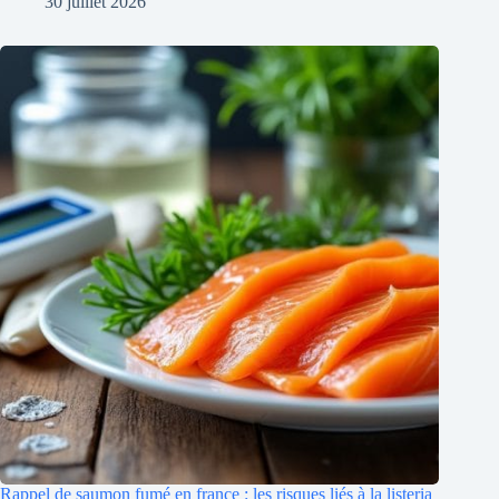
30 juillet 2026
Rappel de saumon fumé en france : les risques liés à la listeria