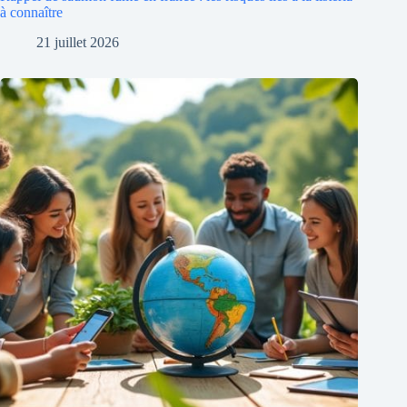
à connaître
21 juillet 2026