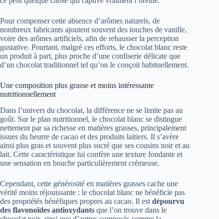
ce petit quelque chose qui captive vraiment l’oreille.
Pour compenser cette absence d’arômes naturels, de
nombreux fabricants ajoutent souvent des touches de vanille,
voire des arômes artificiels, afin de rehausser la perception
gustative. Pourtant, malgré ces efforts, le chocolat blanc reste
un produit à part, plus proche d’une confiserie délicate que
d’un chocolat traditionnel tel qu’on le conçoit habituellement.
Une composition plus grasse et moins intéressante
nutritionnellement
Dans l’univers du chocolat, la différence ne se limite pas au
goût. Sur le plan nutritionnel, le chocolat blanc se distingue
nettement par sa richesse en matières grasses, principalement
issues du beurre de cacao et des produits laitiers. Il s’avère
ainsi plus gras et souvent plus sucré que ses cousins noir et au
lait. Cette caractéristique lui confère une texture fondante et
une sensation en bouche particulièrement crémeuse.
Cependant, cette générosité en matières grasses cache une
vérité moins réjouissante : le chocolat blanc ne bénéficie pas
des propriétés bénéfiques propres au cacao. Il est
dépourvu
des flavonoïdes antioxydants
que l’on trouve dans le
chocolat noir, ainsi que d’autres composés comme la