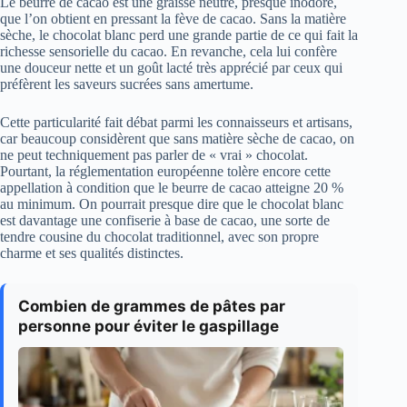
Le beurre de cacao est une graisse neutre, presque inodore,
que l’on obtient en pressant la fève de cacao. Sans la matière
sèche, le chocolat blanc perd une grande partie de ce qui fait la
richesse sensorielle du cacao. En revanche, cela lui confère
une douceur nette et un goût lacté très apprécié par ceux qui
préfèrent les saveurs sucrées sans amertume.
Cette particularité fait débat parmi les connaisseurs et artisans,
car beaucoup considèrent que sans matière sèche de cacao, on
ne peut techniquement pas parler de « vrai » chocolat.
Pourtant, la réglementation européenne tolère encore cette
appellation à condition que le beurre de cacao atteigne 20 %
au minimum. On pourrait presque dire que le chocolat blanc
est davantage une confiserie à base de cacao, une sorte de
tendre cousine du chocolat traditionnel, avec son propre
charme et ses qualités distinctes.
Combien de grammes de pâtes par
personne pour éviter le gaspillage