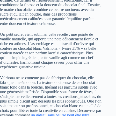
qualité
. Ce dernier est rigoureusement sélectionné, car il
conditionne la finesse et la douceur du chocolat final. Ensuite,
le maître chocolatier combine ce beurre onctueux avec du
sucre et du lait en poudre, dans des proportions
méticuleusement calibrées pour garantir l’équilibre parfait
entre douceur et texture crémeuse.
Un petit secret vient sublimer cette recette : une pointe de
vanille naturelle, qui apporte une note délicatement florale et
riche en arômes. L’assemblage est un travail d’orfèvre qui
confère au chocolat blanc Valrhona « Ivoire 35% » sa belle
couleur nacrée et son parfum lacté si caractéristique. Plus
qu’un simple ingrédient, cette vanille agit comme un chef
d’orchestre, harmonisant chaque saveur pour offrir une
expérience gustative unique.
Valrhona ne se contente pas de fabriquer du chocolat, elle
fabrique une émotion. La texture onctueuse de ce chocolat
blanc fond dans la bouche, libérant ses parfums subtils avec
une générosité maîtrisée. Disponible sous forme de fèves, il
s’adapte merveilleusement à toutes les créations pâtissières, du
plus simple biscuit aux desserts les plus sophistiqués. Que l’on
soit amateur ou professionnel, ce chocolat blanc est un allié de
choix pour libérer toute la créativité en cuisine. Découvrez par
exemple comment
un gâteau sans beurre peut être ultra