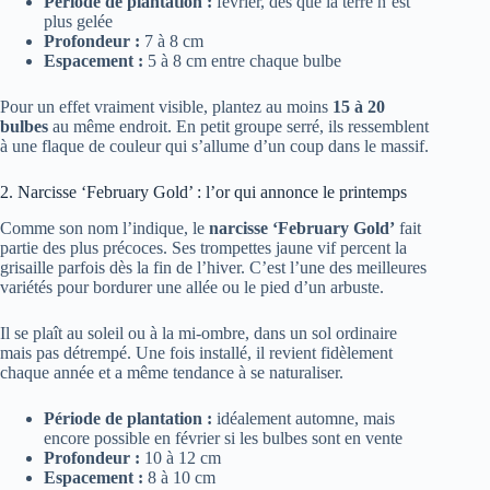
Période de plantation :
février, dès que la terre n’est
plus gelée
Profondeur :
7 à 8 cm
Espacement :
5 à 8 cm entre chaque bulbe
Pour un effet vraiment visible, plantez au moins
15 à 20
bulbes
au même endroit. En petit groupe serré, ils ressemblent
à une flaque de couleur qui s’allume d’un coup dans le massif.
2. Narcisse ‘February Gold’ : l’or qui annonce le printemps
Comme son nom l’indique, le
narcisse ‘February Gold’
fait
partie des plus précoces. Ses trompettes jaune vif percent la
grisaille parfois dès la fin de l’hiver. C’est l’une des meilleures
variétés pour bordurer une allée ou le pied d’un arbuste.
Il se plaît au soleil ou à la mi-ombre, dans un sol ordinaire
mais pas détrempé. Une fois installé, il revient fidèlement
chaque année et a même tendance à se naturaliser.
Période de plantation :
idéalement automne, mais
encore possible en février si les bulbes sont en vente
Profondeur :
10 à 12 cm
Espacement :
8 à 10 cm