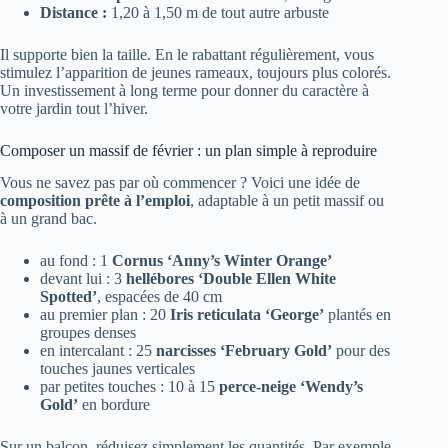
Distance :
1,20 à 1,50 m de tout autre arbuste
Il supporte bien la taille. En le rabattant régulièrement, vous
stimulez l’apparition de jeunes rameaux, toujours plus colorés.
Un investissement à long terme pour donner du caractère à
votre jardin tout l’hiver.
Composer un massif de février : un plan simple à reproduire
Vous ne savez pas par où commencer ? Voici une idée de
composition prête à l’emploi
, adaptable à un petit massif ou
à un grand bac.
au fond : 1
Cornus ‘Anny’s Winter Orange’
devant lui : 3
hellébores ‘Double Ellen White
Spotted’
, espacées de 40 cm
au premier plan : 20
Iris reticulata ‘George’
plantés en
groupes denses
en intercalant : 25
narcisses ‘February Gold’
pour des
touches jaunes verticales
par petites touches : 10 à 15
perce-neige ‘Wendy’s
Gold’
en bordure
Sur un balcon, réduisez simplement les quantités. Par exemple