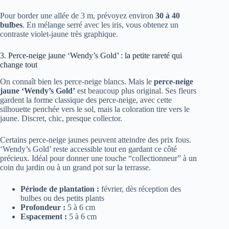
Pour border une allée de 3 m, prévoyez environ
30 à 40
bulbes
. En mélange serré avec les iris, vous obtenez un
contraste violet-jaune très graphique.
3. Perce-neige jaune ‘Wendy’s Gold’ : la petite rareté qui
change tout
On connaît bien les perce-neige blancs. Mais le
perce-neige
jaune ‘Wendy’s Gold’
est beaucoup plus original. Ses fleurs
gardent la forme classique des perce-neige, avec cette
silhouette penchée vers le sol, mais la coloration tire vers le
jaune. Discret, chic, presque collector.
Certains perce-neige jaunes peuvent atteindre des prix fous.
‘Wendy’s Gold’ reste accessible tout en gardant ce côté
précieux. Idéal pour donner une touche “collectionneur” à un
coin du jardin ou à un grand pot sur la terrasse.
Période de plantation :
février, dès réception des
bulbes ou des petits plants
Profondeur :
5 à 6 cm
Espacement :
5 à 6 cm