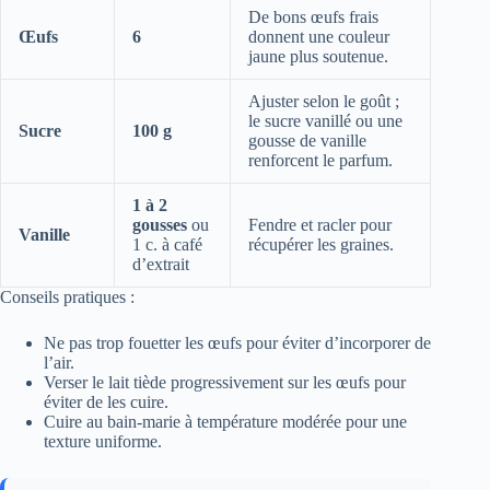
De bons œufs frais
Œufs
6
donnent une couleur
jaune plus soutenue.
Ajuster selon le goût ;
le sucre vanillé ou une
Sucre
100 g
gousse de vanille
renforcent le parfum.
1 à 2
gousses
ou
Fendre et racler pour
Vanille
1 c. à café
récupérer les graines.
d’extrait
Conseils pratiques :
Ne pas trop fouetter les œufs pour éviter d’incorporer de
l’air.
Verser le lait tiède progressivement sur les œufs pour
éviter de les cuire.
Cuire au bain-marie à température modérée pour une
texture uniforme.