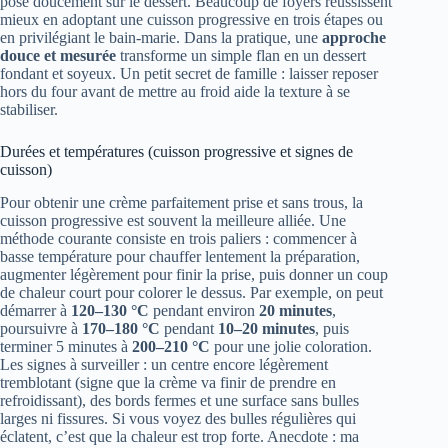
pose doucement sur le dessert. Beaucoup de foyers réussissent
mieux en adoptant une cuisson progressive en trois étapes ou
en privilégiant le bain-marie. Dans la pratique, une
approche
douce et mesurée
transforme un simple flan en un dessert
fondant et soyeux. Un petit secret de famille : laisser reposer
hors du four avant de mettre au froid aide la texture à se
stabiliser.
Durées et températures (cuisson progressive et signes de
cuisson)
Pour obtenir une crème parfaitement prise et sans trous, la
cuisson progressive est souvent la meilleure alliée. Une
méthode courante consiste en trois paliers : commencer à
basse température pour chauffer lentement la préparation,
augmenter légèrement pour finir la prise, puis donner un coup
de chaleur court pour colorer le dessus. Par exemple, on peut
démarrer à
120–130 °C
pendant environ
20 minutes
,
poursuivre à
170–180 °C
pendant
10–20 minutes
, puis
terminer 5 minutes à
200–210 °C
pour une jolie coloration.
Les signes à surveiller : un centre encore légèrement
tremblotant (signe que la crème va finir de prendre en
refroidissant), des bords fermes et une surface sans bulles
larges ni fissures. Si vous voyez des bulles régulières qui
éclatent, c’est que la chaleur est trop forte. Anecdote : ma