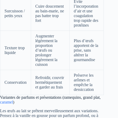
Évite
Cuire doucement
l’incorporation
Surcuisson /
au bain-marie, ne
d’air et une
petits yeux
pas battre trop
coagulation
fort
trop rapide des
protéines
Augmenter
légèrement la
Plus d’œufs
proportion
apportent de la
Texture trop
d’œufs ou
prise, sans
liquide
prolonger
altérer la
légèrement la
gourmandise
cuisson
Préserve les
Refroidir, couvrir
arômes et
Conservation
hermétiquement
empêche la
et garder au frais
dessiccation
Variantes de parfums et présentations (ramequins, grand plat,
caramel
)
Les œufs au lait se prêtent merveilleusement aux variations.
Pensez à la vanille en gousse pour un parfum profond, ou à