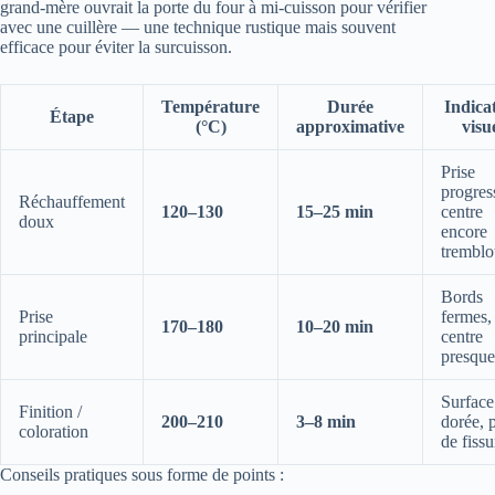
grand-mère ouvrait la porte du four à mi-cuisson pour vérifier
avec une cuillère — une technique rustique mais souvent
efficace pour éviter la surcuisson.
Température
Durée
Indica
Étape
(°C)
approximative
visu
Prise
progres
Réchauffement
120–130
15–25 min
centre
doux
encore
tremblo
Bords
Prise
fermes,
170–180
10–20 min
principale
centre
presque
Surface
Finition /
200–210
3–8 min
dorée, 
coloration
de fissu
Conseils pratiques sous forme de points :