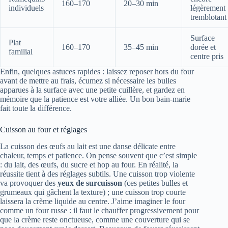
160–170
20–30 min
individuels
légèrement
tremblotant
Surface
Plat
160–170
35–45 min
dorée et
familial
centre pris
Enfin, quelques astuces rapides : laissez reposer hors du four
avant de mettre au frais, écumez si nécessaire les bulles
apparues à la surface avec une petite cuillère, et gardez en
mémoire que la patience est votre alliée. Un bon bain-marie
fait toute la différence.
Cuisson au four et réglages
La cuisson des œufs au lait est une danse délicate entre
chaleur, temps et patience. On pense souvent que c’est simple
: du lait, des œufs, du sucre et hop au four. En réalité, la
réussite tient à des réglages subtils. Une cuisson trop violente
va provoquer des
yeux de surcuisson
(ces petites bulles et
grumeaux qui gâchent la texture) ; une cuisson trop courte
laissera la crème liquide au centre. J’aime imaginer le four
comme un four russe : il faut le chauffer progressivement pour
que la crème reste onctueuse, comme une couverture qui se