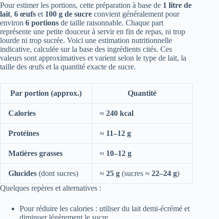
Pour estimer les portions, cette préparation à base de
1 litre de
lait
,
6 œufs
et
100 g de sucre
convient généralement pour
environ
6 portions
de taille raisonnable. Chaque part
représente une petite douceur à servir en fin de repas, ni trop
lourde ni trop sucrée. Voici une estimation nutritionnelle
indicative, calculée sur la base des ingrédients cités. Ces
valeurs sont approximatives et varient selon le type de lait, la
taille des œufs et la quantité exacte de sucre.
Par portion (approx.)
Quantité
Calories
≈
240 kcal
Protéines
≈
11–12 g
Matières grasses
≈
10–12 g
Glucides
(dont sucres)
≈
25 g
(sucres ≈
22–24 g
)
Quelques repères et alternatives :
Pour réduire les calories : utiliser du lait demi-écrémé et
diminuer légèrement le sucre.