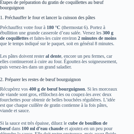
Étapes de préparation du gratin de coquillettes au bœuf
bourguignon
1. Préchauffer le four et lancer la cuisson des pâtes
Préchauffez votre four à
180 °C
(thermostat 6). Portez à
ébullition une grande casserole d’eau salée. Versez les
300 g
de coquillettes
et faites-les cuire environ
2 minutes de moins
que le temps indiqué sur le paquet, soit en général 8 minutes.
Les pâtes doivent rester
al dente
, encore un peu fermes, car
elles continueront à cuire au four. Égouttez-les soigneusement,
puis versez-les dans un grand saladier.
2. Préparer les restes de bœuf bourguignon
Récupérez vos
400 g de bœuf bourguignon
. Si les morceaux
de viande sont gros, effilochez-les ou coupez-les avec deux
fourchettes pour obtenir de belles bouchées régulières. L’idée
est que chaque cuillère de gratin contienne à la fois pâtes,
viande et sauce.
Si la sauce est très épaisse, diluez le
cube de bouillon de
bœuf
dans
100 ml d’eau chaude
et ajoutez-en un peu pour
détendre la sauce. Elle doit rester onctueuse, mais assez fluide