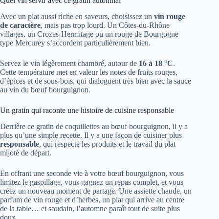
Quel vin servir avec ce gratin automnal
Avec un plat aussi riche en saveurs, choisissez un
vin rouge
de caractère
, mais pas trop lourd. Un Côtes-du-Rhône
villages, un Crozes-Hermitage ou un rouge de Bourgogne
type Mercurey s’accordent particulièrement bien.
Servez le vin légèrement chambré, autour de
16 à 18 °C
.
Cette température met en valeur les notes de fruits rouges,
d’épices et de sous-bois, qui dialoguent très bien avec la sauce
au vin du bœuf bourguignon.
Un gratin qui raconte une histoire de cuisine responsable
Derrière ce gratin de coquillettes au bœuf bourguignon, il y a
plus qu’une simple recette. Il y a une façon de cuisiner plus
responsable
, qui respecte les produits et le travail du plat
mijoté de départ.
En offrant une seconde vie à votre bœuf bourguignon, vous
limitez le gaspillage, vous gagnez un repas complet, et vous
créez un nouveau moment de partage. Une assiette chaude, un
parfum de vin rouge et d’herbes, un plat qui arrive au centre
de la table… et soudain, l’automne paraît tout de suite plus
doux.