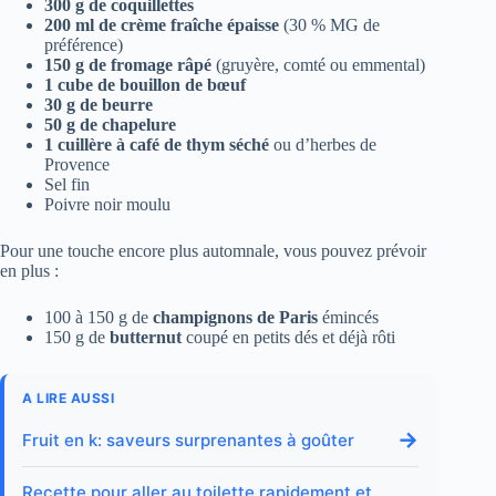
300 g de coquillettes
200 ml de crème fraîche épaisse
(30 % MG de
préférence)
150 g de fromage râpé
(gruyère, comté ou emmental)
1 cube de bouillon de bœuf
30 g de beurre
50 g de chapelure
1 cuillère à café de thym séché
ou d’herbes de
Provence
Sel fin
Poivre noir moulu
Pour une touche encore plus automnale, vous pouvez prévoir
en plus :
100 à 150 g de
champignons de Paris
émincés
150 g de
butternut
coupé en petits dés et déjà rôti
A LIRE AUSSI
→
Fruit en k: saveurs surprenantes à goûter
Recette pour aller au toilette rapidement et