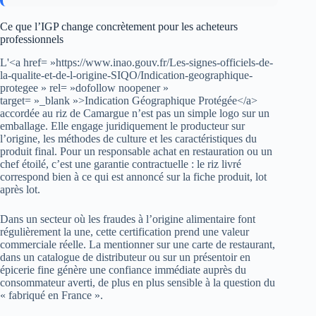
Ce que l’IGP change concrètement pour les acheteurs
professionnels
L'<a href= »https://www.inao.gouv.fr/Les-signes-officiels-de-
la-qualite-et-de-l-origine-SIQO/Indication-geographique-
protegee » rel= »dofollow noopener »
target= »_blank »>Indication Géographique Protégée</a>
accordée au riz de Camargue n’est pas un simple logo sur un
emballage. Elle engage juridiquement le producteur sur
l’origine, les méthodes de culture et les caractéristiques du
produit final. Pour un responsable achat en restauration ou un
chef étoilé, c’est une garantie contractuelle : le riz livré
correspond bien à ce qui est annoncé sur la fiche produit, lot
après lot.
Dans un secteur où les fraudes à l’origine alimentaire font
régulièrement la une, cette certification prend une valeur
commerciale réelle. La mentionner sur une carte de restaurant,
dans un catalogue de distributeur ou sur un présentoir en
épicerie fine génère une confiance immédiate auprès du
consommateur averti, de plus en plus sensible à la question du
« fabriqué en France ».