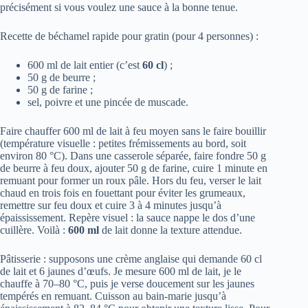
précisément si vous voulez une sauce à la bonne tenue.
Recette de béchamel rapide pour gratin (pour 4 personnes) :
600 ml de lait entier (c’est
60 cl
) ;
50 g de beurre ;
50 g de farine ;
sel, poivre et une pincée de muscade.
Faire chauffer 600 ml de lait à feu moyen sans le faire bouillir
(température visuelle : petites frémissements au bord, soit
environ 80 °C). Dans une casserole séparée, faire fondre 50 g
de beurre à feu doux, ajouter 50 g de farine, cuire 1 minute en
remuant pour former un roux pâle. Hors du feu, verser le lait
chaud en trois fois en fouettant pour éviter les grumeaux,
remettre sur feu doux et cuire 3 à 4 minutes jusqu’à
épaississement. Repère visuel : la sauce nappe le dos d’une
cuillère. Voilà :
600 ml
de lait donne la texture attendue.
Pâtisserie : supposons une crème anglaise qui demande 60 cl
de lait et 6 jaunes d’œufs. Je mesure 600 ml de lait, je le
chauffe à 70–80 °C, puis je verse doucement sur les jaunes
tempérés en remuant. Cuisson au bain-marie jusqu’à