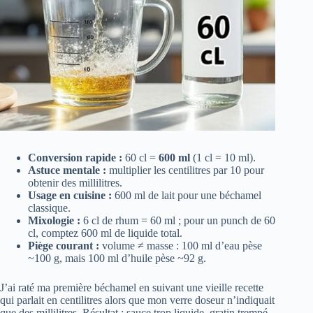
Conversion rapide :
60 cl =
600 ml
(1 cl = 10 ml).
Astuce mentale :
multiplier les centilitres par 10 pour
obtenir des millilitres.
Usage en cuisine :
600 ml de lait pour une béchamel
classique.
Mixologie :
6 cl de rhum = 60 ml ; pour un punch de 60
cl, comptez 600 ml de liquide total.
Piège courant :
volume ≠ masse : 100 ml d’eau pèse
~100 g, mais 100 ml d’huile pèse ~92 g.
J’ai raté ma première béchamel en suivant une vieille recette
qui parlait en centilitres alors que mon verre doseur n’indiquait
que des millilitres. Résultat : sauce trop liquide, gratin trempé,