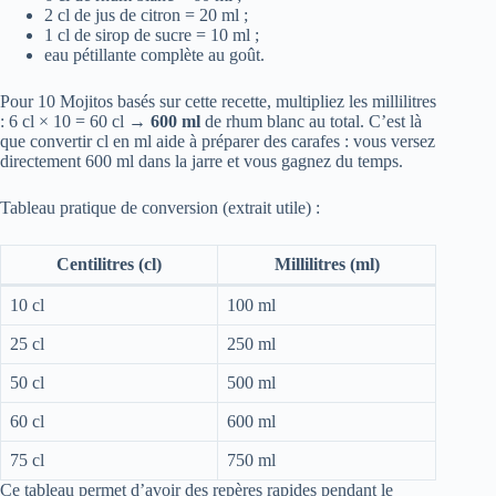
2 cl de jus de citron = 20 ml ;
1 cl de sirop de sucre = 10 ml ;
eau pétillante complète au goût.
Pour 10 Mojitos basés sur cette recette, multipliez les millilitres
: 6 cl × 10 = 60 cl →
600 ml
de rhum blanc au total. C’est là
que convertir cl en ml aide à préparer des carafes : vous versez
directement 600 ml dans la jarre et vous gagnez du temps.
Tableau pratique de conversion (extrait utile) :
Centilitres (cl)
Millilitres (ml)
10 cl
100 ml
25 cl
250 ml
50 cl
500 ml
60 cl
600 ml
75 cl
750 ml
Ce tableau permet d’avoir des repères rapides pendant le