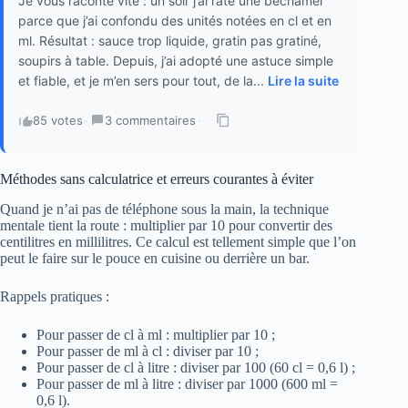
Je vous raconte vite : un soir j’ai raté une béchamel
parce que j’ai confondu des unités notées en cl et en
ml. Résultat : sauce trop liquide, gratin pas gratiné,
soupirs à table. Depuis, j’ai adopté une astuce simple
et fiable, et je m’en sers pour tout, de la...
Lire la suite
85 votes
·
3 commentaires
·
Méthodes sans calculatrice et erreurs courantes à éviter
Quand je n’ai pas de téléphone sous la main, la technique
mentale tient la route : multiplier par 10 pour convertir des
centilitres en millilitres. Ce calcul est tellement simple que l’on
peut le faire sur le pouce en cuisine ou derrière un bar.
Rappels pratiques :
Pour passer de cl à ml : multiplier par 10 ;
Pour passer de ml à cl : diviser par 10 ;
Pour passer de cl à litre : diviser par 100 (60 cl = 0,6 l) ;
Pour passer de ml à litre : diviser par 1000 (600 ml =
0,6 l).