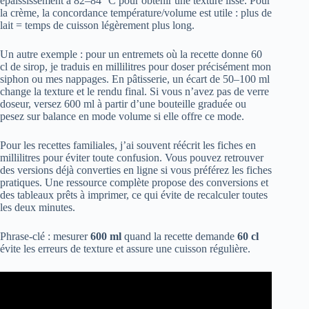
épaississement à 82–84 °C pour obtenir une texture lisse. Pour
la crème, la concordance température/volume est utile : plus de
lait = temps de cuisson légèrement plus long.
Un autre exemple : pour un entremets où la recette donne 60
cl de sirop, je traduis en millilitres pour doser précisément mon
siphon ou mes nappages. En pâtisserie, un écart de 50–100 ml
change la texture et le rendu final. Si vous n’avez pas de verre
doseur, versez 600 ml à partir d’une bouteille graduée ou
pesez sur balance en mode volume si elle offre ce mode.
Pour les recettes familiales, j’ai souvent réécrit les fiches en
millilitres pour éviter toute confusion. Vous pouvez retrouver
des versions déjà converties en ligne si vous préférez les fiches
pratiques. Une ressource complète propose des conversions et
des tableaux prêts à imprimer, ce qui évite de recalculer toutes
les deux minutes.
Phrase-clé : mesurer
600 ml
quand la recette demande
60 cl
évite les erreurs de texture et assure une cuisson régulière.