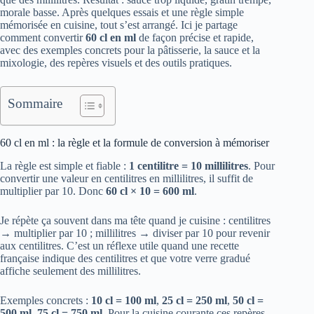
morale basse. Après quelques essais et une règle simple
mémorisée en cuisine, tout s’est arrangé. Ici je partage
comment convertir
60 cl en ml
de façon précise et rapide,
avec des exemples concrets pour la pâtisserie, la sauce et la
mixologie, des repères visuels et des outils pratiques.
Sommaire
60 cl en ml : la règle et la formule de conversion à mémoriser
La règle est simple et fiable :
1 centilitre = 10 millilitres
. Pour
convertir une valeur en centilitres en millilitres, il suffit de
multiplier par 10. Donc
60 cl × 10 = 600 ml
.
Je répète ça souvent dans ma tête quand je cuisine : centilitres
→ multiplier par 10 ; millilitres → diviser par 10 pour revenir
aux centilitres. C’est un réflexe utile quand une recette
française indique des centilitres et que votre verre gradué
affiche seulement des millilitres.
Exemples concrets :
10 cl = 100 ml
,
25 cl = 250 ml
,
50 cl =
500 ml
,
75 cl = 750 ml
. Pour la cuisine courante ces repères