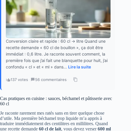
Conversion claire et rapide : 60 cl → litre Quand une
recette demande « 60 cl de bouillon », ça doit être
immédiat : 0,6 litre. Je raconte souvent comment, la
première fois que j’ai fait une blanquette pour huit, j’ai
confondu « cl » et « ml » dans...
Lire la suite
137 votes
·
56 commentaires
·
Cas pratiques en cuisine : sauces, béchamel et pâtisserie avec
60 cl
Je raconte rarement mes ratés sans en tirer quelque chose
d’utile. Ma première béchamel trop liquide m’a appris à
traduire immédiatement des centilitres en millilitres. Quand
une recette demande
60 cl de lait
, vous devez verser
600 ml