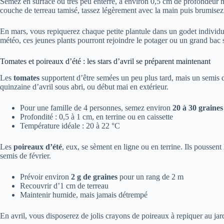
Semez en surface ou très peu enterré, à environ 0,5 cm de profondeur 
couche de terreau tamisé, tassez légèrement avec la main puis brumisez
En mars, vous repiquerez chaque petite plantule dans un godet individuel
météo, ces jeunes plants pourront rejoindre le potager ou un grand bac s
Tomates et poireaux d’été : les stars d’avril se préparent maintenant
Les
tomates
supportent d’être semées un peu plus tard, mais un semis d
quinzaine d’avril sous abri, ou début mai en extérieur.
Pour une famille de 4 personnes, semez environ
20 à 30 graines
Profondité : 0,5 à 1 cm, en terrine ou en caissette
Température idéale : 20 à 22 °C
Les
poireaux d’été
, eux, se sèment en ligne ou en terrine. Ils poussen
semis de février.
Prévoir environ
2 g de graines
pour un rang de 2 m
Recouvrir d’1 cm de terreau
Maintenir humide, mais jamais détrempé
En avril, vous disposerez de jolis crayons de poireaux à repiquer au jar