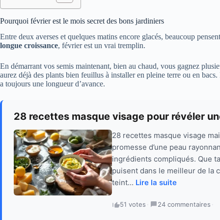
Pourquoi février est le mois secret des bons jardiniers
Entre deux averses et quelques matins encore glacés, beaucoup pensent qu’
longue croissance
, février est un vrai tremplin.
En démarrant vos semis maintenant, bien au chaud, vous gagnez plusieu
aurez déjà des plants bien feuillus à installer en pleine terre ou en bacs.
a toujours une longueur d’avance.
28 recettes masque visage pour révéler un
28 recettes masque visage maison
promesse d’une peau rayonnant
ingrédients compliqués. Que ta
puisent dans le meilleur de la c
teint...
Lire la suite
51 votes
·
24 commentaires
·