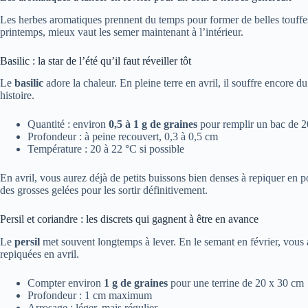
Les herbes aromatiques prennent du temps pour former de belles touffes
printemps, mieux vaut les semer maintenant à l’intérieur.
Basilic : la star de l’été qu’il faut réveiller tôt
Le
basilic
adore la chaleur. En pleine terre en avril, il souffre encore d
histoire.
Quantité : environ
0,5 à 1 g de graines
pour remplir un bac de 
Profondeur : à peine recouvert, 0,3 à 0,5 cm
Température : 20 à 22 °C si possible
En avril, vous aurez déjà de petits buissons bien denses à repiquer en pot,
des grosses gelées pour les sortir définitivement.
Persil et coriandre : les discrets qui gagnent à être en avance
Le
persil
met souvent longtemps à lever. En le semant en février, vous an
repiquées en avril.
Compter environ
1 g de graines
pour une terrine de 20 x 30 cm
Profondeur : 1 cm maximum
Arrosage : léger, mais régulier