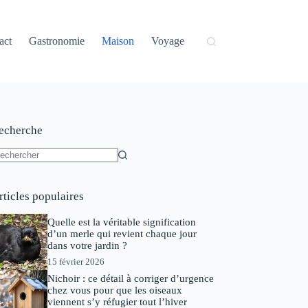
act
Gastronomie
Maison
Voyage
echerche
ucun
sultat
rticles populaires
Quelle est la véritable signification
d’un merle qui revient chaque jour
dans votre jardin ?
15 février 2026
Nichoir : ce détail à corriger d’urgence
chez vous pour que les oiseaux
viennent s’y réfugier tout l’hiver