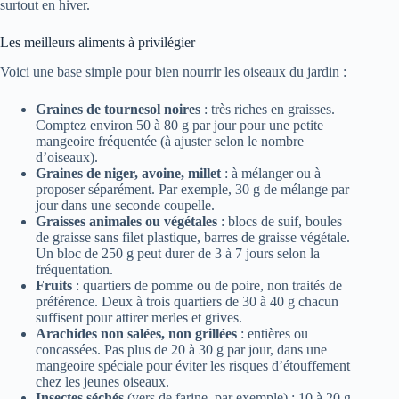
surtout en hiver.
Les meilleurs aliments à privilégier
Voici une base simple pour bien nourrir les oiseaux du jardin :
Graines de tournesol noires
: très riches en graisses.
Comptez environ 50 à 80 g par jour pour une petite
mangeoire fréquentée (à ajuster selon le nombre
d’oiseaux).
Graines de niger, avoine, millet
: à mélanger ou à
proposer séparément. Par exemple, 30 g de mélange par
jour dans une seconde coupelle.
Graisses animales ou végétales
: blocs de suif, boules
de graisse sans filet plastique, barres de graisse végétale.
Un bloc de 250 g peut durer de 3 à 7 jours selon la
fréquentation.
Fruits
: quartiers de pomme ou de poire, non traités de
préférence. Deux à trois quartiers de 30 à 40 g chacun
suffisent pour attirer merles et grives.
Arachides non salées, non grillées
: entières ou
concassées. Pas plus de 20 à 30 g par jour, dans une
mangeoire spéciale pour éviter les risques d’étouffement
chez les jeunes oiseaux.
Insectes séchés
(vers de farine, par exemple) : 10 à 20 g