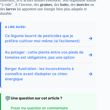
minéraux, ni d’acides aminés essentiels. Son organisme tourne
“à vide”. À l’inverse, des
graines
, des
baies
, des
insectes
ou
des
larves
lui apportent une énergie bien plus adaptée et
durable.
A LIRE AUSSI
Ce légume bourré de pesticides que je
→
préfère cultiver moi-même (si facilement)
Au potager : cette plante entre vos pieds de
→
tomates est obligatoire, pas une option
Berger Australien : les inconvénients à
→
connaître avant d’adopter ce chien
énergique
💬
Une question sur cet article ?
Poser ma question en commentaire