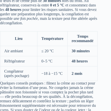
d’œufs et de crème plus de
30 minutes
hors du froid. Au
réfrigérateur, conservez‑la entre
0 et 5 °C
et consommez dans
les
48 heures
pour limiter les risques sanitaires. Si vous devez
garder une préparation plus longtemps, la congélation est
possible
une fois pochée
, mais la texture peut être altérée après
décongélation.
Temps
Lieu
Température
recommandé
Air ambiant
≤ 20 °C
30 minutes
Réfrigérateur
0–5 °C
48 heures
Congélateur
−18 à −15 °C
2 mois
(après pochage)
Quelques conseils pratiques : filmez la crème au contact pour
éviter la formation d’une peau. Ne congelez jamais la crème
pâtissière non foisonnée si vous comptez la pocher plus tard
— elle perdra beaucoup de ses qualités. À la décongélation,
remuez délicatement et contrôlez la texture ; parfois un léger
foisonnement supplémentaire est nécessaire pour retrouver du
corps. Si vous doutez de l’odeur ou de la couleur, jetez : la