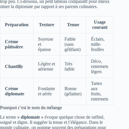
trop peu. Ci-dessous, un petit tableau comparatif pour mieux
situer la diplomate par rapport à ses parents culinaires.
Usage
Préparation
Texture
Tenue
courant
Soyeuse
Faible
Éclairs,
Crème
et
(sans
mille-
pâtissière
épaisse
gélifiant)
feuilles
Déco,
Légère et
Très
Chantilly
entremets
aérienne
faible
légers
Tartes
Crème
Fondante
Bonne
aux
diplomate
et aérée
(gélatine)
fruits,
entremets
Pourquoi c’est le nom du mélange
Le terme
« diplomate »
évoque quelque chose de raffiné,
soigné et digne. Il suggère la tenue et l’élégance. Dans le
monde culinaire, on nomme souvent des préparations pour