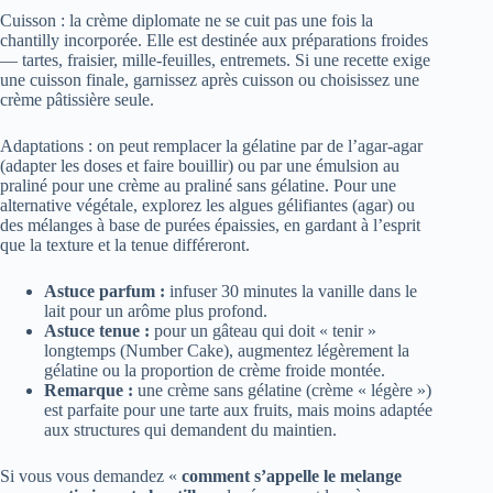
Cuisson : la crème diplomate ne se cuit pas une fois la
chantilly incorporée. Elle est destinée aux préparations froides
— tartes, fraisier, mille‑feuilles, entremets. Si une recette exige
une cuisson finale, garnissez après cuisson ou choisissez une
crème pâtissière seule.
Adaptations : on peut remplacer la gélatine par de l’agar‑agar
(adapter les doses et faire bouillir) ou par une émulsion au
praliné pour une crème au praliné sans gélatine. Pour une
alternative végétale, explorez les algues gélifiantes (agar) ou
des mélanges à base de purées épaissies, en gardant à l’esprit
que la texture et la tenue différeront.
Astuce parfum :
infuser 30 minutes la vanille dans le
lait pour un arôme plus profond.
Astuce tenue :
pour un gâteau qui doit « tenir »
longtemps (Number Cake), augmentez légèrement la
gélatine ou la proportion de crème froide montée.
Remarque :
une crème sans gélatine (crème « légère »)
est parfaite pour une tarte aux fruits, mais moins adaptée
aux structures qui demandent du maintien.
Si vous vous demandez «
comment s’appelle le melange