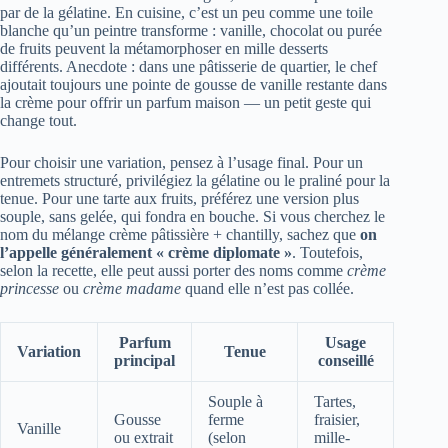
par de la gélatine. En cuisine, c’est un peu comme une toile
blanche qu’un peintre transforme : vanille, chocolat ou purée
de fruits peuvent la métamorphoser en mille desserts
différents. Anecdote : dans une pâtisserie de quartier, le chef
ajoutait toujours une pointe de gousse de vanille restante dans
la crème pour offrir un parfum maison — un petit geste qui
change tout.
Pour choisir une variation, pensez à l’usage final. Pour un
entremets structuré, privilégiez la gélatine ou le praliné pour la
tenue. Pour une tarte aux fruits, préférez une version plus
souple, sans gelée, qui fondra en bouche. Si vous cherchez le
nom du mélange crème pâtissière + chantilly, sachez que
on
l’appelle généralement « crème diplomate »
. Toutefois,
selon la recette, elle peut aussi porter des noms comme
crème
princesse
ou
crème madame
quand elle n’est pas collée.
Parfum
Usage
Variation
Tenue
principal
conseillé
Souple à
Tartes,
Gousse
ferme
fraisier,
Vanille
ou extrait
(selon
mille-