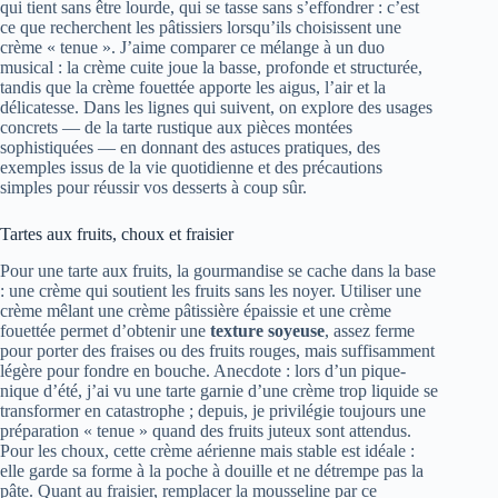
qui tient sans être lourde, qui se tasse sans s’effondrer : c’est
ce que recherchent les pâtissiers lorsqu’ils choisissent une
crème « tenue ». J’aime comparer ce mélange à un duo
musical : la crème cuite joue la basse, profonde et structurée,
tandis que la crème fouettée apporte les aigus, l’air et la
délicatesse. Dans les lignes qui suivent, on explore des usages
concrets — de la tarte rustique aux pièces montées
sophistiquées — en donnant des astuces pratiques, des
exemples issus de la vie quotidienne et des précautions
simples pour réussir vos desserts à coup sûr.
Tartes aux fruits, choux et fraisier
Pour une tarte aux fruits, la gourmandise se cache dans la base
: une crème qui soutient les fruits sans les noyer. Utiliser une
crème mêlant une crème pâtissière épaissie et une crème
fouettée permet d’obtenir une
texture soyeuse
, assez ferme
pour porter des fraises ou des fruits rouges, mais suffisamment
légère pour fondre en bouche. Anecdote : lors d’un pique-
nique d’été, j’ai vu une tarte garnie d’une crème trop liquide se
transformer en catastrophe ; depuis, je privilégie toujours une
préparation « tenue » quand des fruits juteux sont attendus.
Pour les choux, cette crème aérienne mais stable est idéale :
elle garde sa forme à la poche à douille et ne détrempe pas la
pâte. Quant au fraisier, remplacer la mousseline par ce