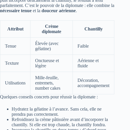
puis incorporé délicatement la chantilly, le résultat a tenu
parfaitement. C’est le pouvoir de la diplomate : elle combine la
nécessaire tenue
et la
douceur aérienne
.
Crème
Attribut
Chantilly
diplomate
Élevée (avec
Tenue
Faible
gélatine)
Onctueuse et
Aérienne et
Texture
légère
fluide
Mille‑feuille,
Décoration,
Utilisations
entremets,
accompagnement
number cakes
Quelques conseils concrets pour réussir la diplomate :
Hydratez la gélatine à l’avance. Sans cela, elle ne
prendra pas correctement.
Refroidissez la crème pâtissière avant d’incorporer la
chantilly. Si elle est trop chaude, la chantilly fondra.
Incoporez la chantilly en deux temps : d’abord pour