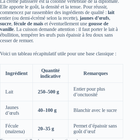
La crème pâtissière est la colonne vertébrale de la diplomate.
Elle apporte le goût, la densité et la tenue. Pour réussir,
commencez par rassembler des ingrédients de qualité :
lait
entier (ou demi-écrémé selon la recette),
jaunes d’œufs
,
sucre
,
fécule de maïs
et éventuellement une
gousse de
vanille
. La cuisson demande attention : il faut porter le lait à
ébullition, tempérer les œufs puis épaissir à feu doux sans
cesser de remuer.
Voici un tableau récapitulatif utile pour une base classique :
Quantité
Ingrédient
Remarques
indicative
Entier pour plus
Lait
250–500 g
d’onctuosité
Jaunes
40–100 g
Blanchir avec le sucre
d’œufs
Fécule
Permet d’épaissir sans
20–35 g
(maïzena)
goût d’œuf