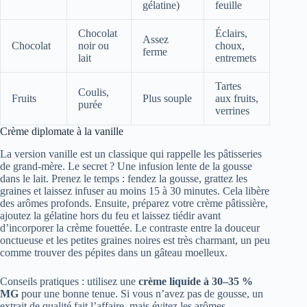
gélatine)
feuille
Chocolat
Éclairs,
Assez
Chocolat
noir ou
choux,
ferme
lait
entremets
Tartes
Coulis,
Fruits
Plus souple
aux fruits,
purée
verrines
Crème diplomate à la vanille
La version vanille est un classique qui rappelle les pâtisseries
de grand-mère. Le secret ? Une infusion lente de la gousse
dans le lait. Prenez le temps : fendez la gousse, grattez les
graines et laissez infuser au moins 15 à 30 minutes. Cela libère
des arômes profonds. Ensuite, préparez votre crème pâtissière,
ajoutez la gélatine hors du feu et laissez tiédir avant
d’incorporer la crème fouettée. Le contraste entre la douceur
onctueuse et les petites graines noires est très charmant, un peu
comme trouver des pépites dans un gâteau moelleux.
Conseils pratiques : utilisez une
crème liquide à 30–35 %
MG
pour une bonne tenue. Si vous n’avez pas de gousse, un
extrait de qualité fait l’affaire, mais évitez les arômes