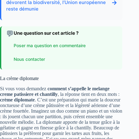
→
dévorent la biodiversité, l’Union européenne
reste démunie
💬
Une question sur cet article ?
Poser ma question en commentaire
Nous contacter
La crème diplomate
Si vous vous demandez
comment s’appelle le melange
creme patissiere et chantilly
, la réponse tient en deux mots :
crème diplomate
. C’est une préparation qui marie la douceur
onctueuse d’une crème pâtissière et la légèreté aérienne d’une
crème fouettée. Imaginez un duo comme un piano et un violon
: ils jouent chacun une partition, puis créent ensemble une
nouvelle mélodie. La diplomate apporte de la tenue grâce à la
gélatine et gagne en finesse grâce à la chantilly. Beaucoup de
pâtissiers la préfèrent pour garnir les tartes aux fruits, les
choux et les entremets. J’ai vu une grand-mère napper des