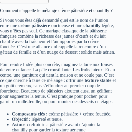
Comment s’appelle le mélange crème pâtissière et chantilly ?
Si vous vous êtes déjà demandé quel est le nom de l’union
entre une
crème pâtissière
onctueuse et une
chantilly
légère,
vous n’êtes pas seul. Ce mariage classique de la pâtisserie
française combine la richesse des jaunes d’œufs et du lait
chauffé avec la fraîcheur et l’air apportés par la crème
fouettée. C’est une alliance qui rappelle la rencontre d’un
gâteau de famille et d’un nuage de dessert : solide mais aérien.
Pour rendre l’idée plus concrète, imaginez la tarte aux fraises
de votre enfance. La pâte croustillante. Les fruits juteux. Et au
centre, une garniture qui tient la maison et ne coule pas. C’est
ce que cherche à faire ce mélange : offrir une
texture stable
et
un goût crémeux, sans s’effondrer au premier coup de
fourchette. Beaucoup de pâtissiers ajoutent aussi un gélifiant
pour augmenter la tenue. C’est pratique pour pocher, pour
garnir un mille‑feuille, ou pour monter des desserts en étages.
Composants clés :
crème pâtissière + crème fouettée.
Objectif :
légèreté et tenue.
Astuce :
refroidir la pâtissière avant d’ajouter la
chantilly pour garder la texture aérienne.