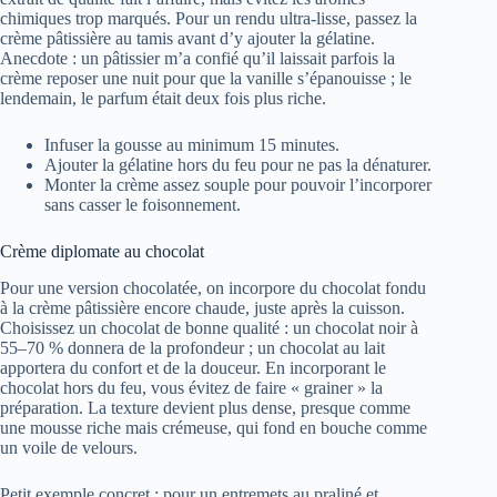
chimiques trop marqués. Pour un rendu ultra-lisse, passez la
crème pâtissière au tamis avant d’y ajouter la gélatine.
Anecdote : un pâtissier m’a confié qu’il laissait parfois la
crème reposer une nuit pour que la vanille s’épanouisse ; le
lendemain, le parfum était deux fois plus riche.
Infuser la gousse au minimum 15 minutes.
Ajouter la gélatine hors du feu pour ne pas la dénaturer.
Monter la crème assez souple pour pouvoir l’incorporer
sans casser le foisonnement.
Crème diplomate au chocolat
Pour une version chocolatée, on incorpore du chocolat fondu
à la crème pâtissière encore chaude, juste après la cuisson.
Choisissez un chocolat de bonne qualité : un chocolat noir à
55–70 % donnera de la profondeur ; un chocolat au lait
apportera du confort et de la douceur. En incorporant le
chocolat hors du feu, vous évitez de faire « grainer » la
préparation. La texture devient plus dense, presque comme
une mousse riche mais crémeuse, qui fond en bouche comme
un voile de velours.
Petit exemple concret : pour un entremets au praliné et