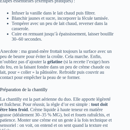
Etapes essentielles (exemples pratiques) :
Infuser la vanille dans le lait chaud puis filtrer.
Blanchir jaunes et sucre, incorporer la fécule tamisée.
Tempérer avec un peu de lait chaud, reverser dans la
casserole.
Cuire en remuant jusqu’à épaississement, laisser bouillir
30–60 secondes.
Anecdote : ma grand-mère frottait toujours la surface avec un
peu de beurre pour éviter la croûte. Cela marche. Enfin,
n’oubliez pas d’ajouter la
gélatine
(si la recette l’exige) hors
du feu, en la faisant fondre dans un peu de crème chaude ou
lait, pour « coller » la pâtissière. Refroidir puis couvrir au
contact pour empêcher la peau de se former.
Préparation de la chantilly
La chantilly est la part aérienne du duo. Elle apporte légèreté
et fraîcheur. Pour réussir, la règle d’or est simple :
tout doit
être bien froid
. Crème liquide à haute teneur en matière
grasse (idéalement 30–35 % MG), bol et fouets rafraîchis, et
patience. Monter une crème est un geste à la fois technique et
sensoriel : on voit, on entend et on sent quand la texture est