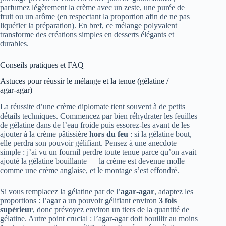
parfumez légèrement la crème avec un zeste, une purée de
fruit ou un arôme (en respectant la proportion afin de ne pas
liquéfier la préparation). En bref, ce mélange polyvalent
transforme des créations simples en desserts élégants et
durables.
Conseils pratiques et FAQ
Astuces pour réussir le mélange et la tenue (gélatine /
agar‑agar)
La réussite d’une crème diplomate tient souvent à de petits
détails techniques. Commencez par bien réhydrater les feuilles
de gélatine dans de l’eau froide puis essorez‑les avant de les
ajouter à la crème pâtissière
hors du feu
: si la gélatine bout,
elle perdra son pouvoir gélifiant. Pensez à une anecdote
simple : j’ai vu un fournil perdre toute tenue parce qu’on avait
ajouté la gélatine bouillante — la crème est devenue molle
comme une crème anglaise, et le montage s’est effondré.
Si vous remplacez la gélatine par de l’
agar‑agar
, adaptez les
proportions : l’agar a un pouvoir gélifiant environ
3 fois
supérieur
, donc prévoyez environ un tiers de la quantité de
gélatine. Autre point crucial : l’agar‑agar doit bouillir au moins