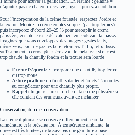
1 minute pour activer sa gélification. En résumé : gélatine =
n’ajoutez pas de chaleur excessive ; agar = portez à ébullition.
Pour l’incorporation de la crème fouettée, respectez l’ordre et
la texture. Montez la crème en pics souples (pas trop fermes),
puis incorporez d’abord 20–25 % pour assouplir la crème
pâtissière, ensuite le reste délicatement en soulevant la masse.
Imaginez que vous enveloppez des nuages : gestes lents,
même sens, pour ne pas les faire retomber. Enfin, refroidissez
suffisamment la crème pâtissière avant le mélange ; si elle est
trop chaude, la chantilly fondra et la texture sera lourde.
Erreur fréquente :
incorporer une chantilly trop ferme
ou trop molle.
Astuce pratique :
refroidir saladier et fouets 15 minutes
au congélateur pour une chantilly plus propre.
Rappel :
toujours tamiser ou lisser la crème pâtissière si
elle contient des grumeaux avant de mélanger.
Conservation, durée et conservation
La crème diplomate se conserve différemment selon la
température et la présentation. À température ambiante, la
durée est très limitée ; ne laissez pas une garniture à base