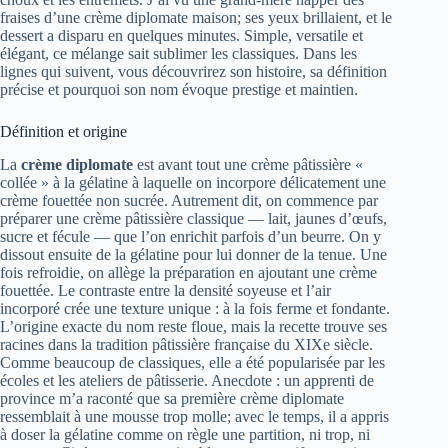
fraises d’une crème diplomate maison; ses yeux brillaient, et le
dessert a disparu en quelques minutes. Simple, versatile et
élégant, ce mélange sait sublimer les classiques. Dans les
lignes qui suivent, vous découvrirez son histoire, sa définition
précise et pourquoi son nom évoque prestige et maintien.
Définition et origine
La
crème diplomate
est avant tout une crème pâtissière «
collée » à la gélatine à laquelle on incorpore délicatement une
crème fouettée non sucrée. Autrement dit, on commence par
préparer une crème pâtissière classique — lait, jaunes d’œufs,
sucre et fécule — que l’on enrichit parfois d’un beurre. On y
dissout ensuite de la gélatine pour lui donner de la tenue. Une
fois refroidie, on allège la préparation en ajoutant une crème
fouettée. Le contraste entre la densité soyeuse et l’air
incorporé crée une texture unique : à la fois ferme et fondante.
L’origine exacte du nom reste floue, mais la recette trouve ses
racines dans la tradition pâtissière française du XIXe siècle.
Comme beaucoup de classiques, elle a été popularisée par les
écoles et les ateliers de pâtisserie. Anecdote : un apprenti de
province m’a raconté que sa première crème diplomate
ressemblait à une mousse trop molle; avec le temps, il a appris
à doser la gélatine comme on règle une partition, ni trop, ni