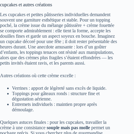
cupcakes et autres créations
Les cupcakes et petites pâtisseries individuelles demandent
souvent une garniture esthétique et stable. Pour un topping
poché, la crème issue du mélange pâtissière + crème fouettée
se comporte admirablement : elle tient la forme, accepte les
douilles fines et garde un aspect soyeux en bouche. Imaginez
un cupcake décoré pour une fête ; il doit rester présentable des
heures durant. Une anecdote amusante : lors d’un goûter
d’enfants, les toppings tenaces ont résisté aux manipulations,
alors que des crèmes plus fragiles s’étaient effondrées — les
petits invités étaient ravis, et les parents aussi.
Autres créations où cette crème excelle :
Verrines : apport de légèreté sans excès de liquide.
Toppings pour gâteaux ronds : structure fine et
dégustation aérienne.
Entremets individuels : maintien propre après
démoulage.
Quelques astuces finales : pour les cupcakes, travailler la
crème à une consistance
souple mais pas molle
permet un
pochage précis. Si vous cherchez plus de gourmandise,