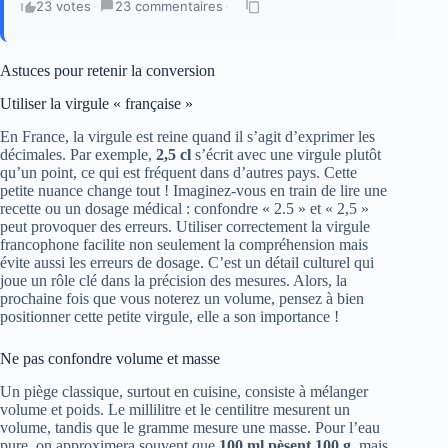
23 votes
·
23 commentaires
·
Astuces pour retenir la conversion
Utiliser la virgule « française »
En France, la virgule est reine quand il s’agit d’exprimer les
décimales. Par exemple,
2,5 cl
s’écrit avec une virgule plutôt
qu’un point, ce qui est fréquent dans d’autres pays. Cette
petite nuance change tout ! Imaginez-vous en train de lire une
recette ou un dosage médical : confondre « 2.5 » et « 2,5 »
peut provoquer des erreurs. Utiliser correctement la virgule
francophone facilite non seulement la compréhension mais
évite aussi les erreurs de dosage. C’est un détail culturel qui
joue un rôle clé dans la précision des mesures. Alors, la
prochaine fois que vous noterez un volume, pensez à bien
positionner cette petite virgule, elle a son importance !
Ne pas confondre volume et masse
Un piège classique, surtout en cuisine, consiste à mélanger
volume et poids. Le millilitre et le centilitre mesurent un
volume, tandis que le gramme mesure une masse. Pour l’eau
pure, on approximera souvent que
100 ml pèsent 100 g
, mais