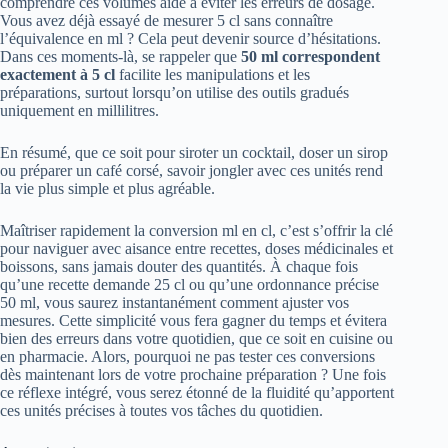
comprendre ces volumes aide à éviter les erreurs de dosage.
Vous avez déjà essayé de mesurer 5 cl sans connaître
l’équivalence en ml ? Cela peut devenir source d’hésitations.
Dans ces moments-là, se rappeler que
50 ml correspondent
exactement à 5 cl
facilite les manipulations et les
préparations, surtout lorsqu’on utilise des outils gradués
uniquement en millilitres.
En résumé, que ce soit pour siroter un cocktail, doser un sirop
ou préparer un café corsé, savoir jongler avec ces unités rend
la vie plus simple et plus agréable.
Maîtriser rapidement la conversion ml en cl, c’est s’offrir la clé
pour naviguer avec aisance entre recettes, doses médicinales et
boissons, sans jamais douter des quantités. À chaque fois
qu’une recette demande 25 cl ou qu’une ordonnance précise
50 ml, vous saurez instantanément comment ajuster vos
mesures. Cette simplicité vous fera gagner du temps et évitera
bien des erreurs dans votre quotidien, que ce soit en cuisine ou
en pharmacie. Alors, pourquoi ne pas tester ces conversions
dès maintenant lors de votre prochaine préparation ? Une fois
ce réflexe intégré, vous serez étonné de la fluidité qu’apportent
ces unités précises à toutes vos tâches du quotidien.