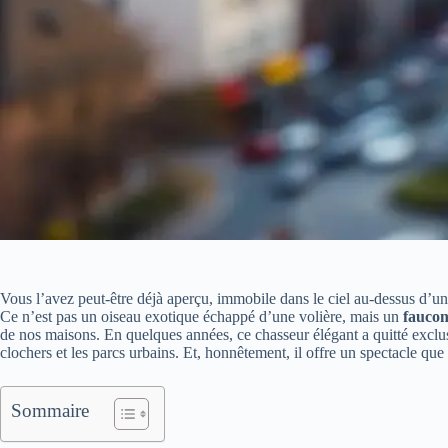
Vous l’avez peut‑être déjà aperçu, immobile dans le ciel au‑dessus d’un 
Ce n’est pas un oiseau exotique échappé d’une volière, mais un
faucon
de nos maisons. En quelques années, ce chasseur élégant a quitté exclus
clochers et les parcs urbains. Et, honnêtement, il offre un spectacle que 
Sommaire