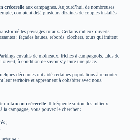
n crécerelle
aux campagnes. Aujourd’hui, de nombreuses
xemple, comptent déjà plusieurs dizaines de couples installés
transformé les paysages ruraux. Certains milieux ouverts
essantes : façades hautes, rebords, clochers, tours qui imitent
. Parkings envahis de moineaux, friches à campagnols, talus de
l ouvert, à condition de savoir s’y faire une place.
a quelques décennies ont aidé certaines populations à remonter
nt leur territoire et apprennent à cohabiter avec nous.
oir un
faucon crécerelle
. Il fréquente surtout les milieux
e à la campagne, vous pouvez le chercher :
és ;
;
 urbaine ;