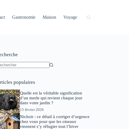
act
Gastronomie
Maison
Voyage
echerche
ucun
sultat
rticles populaires
Quelle est la véritable signification
d’un merle qui revient chaque jour
dans votre jardin ?
15 février 2026
Nichoir : ce détail à corriger d’urgence
chez vous pour que les oiseaux
viennent s’y réfugier tout l’hiver