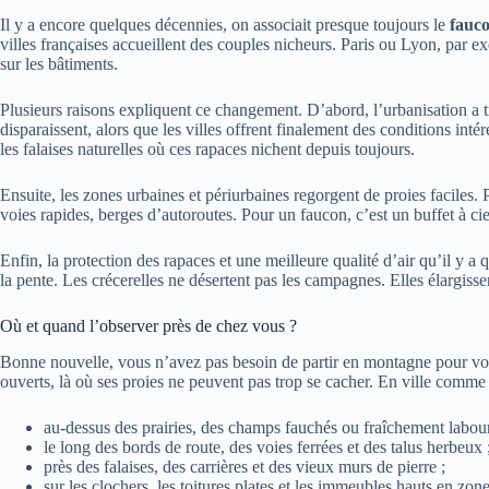
Il y a encore quelques décennies, on associait presque toujours le
fauco
villes françaises accueillent des couples nicheurs. Paris ou Lyon, par e
sur les bâtiments.
Plusieurs raisons expliquent ce changement. D’abord, l’urbanisation a 
disparaissent, alors que les villes offrent finalement des conditions intér
les falaises naturelles où ces rapaces nichent depuis toujours.
Ensuite, les zones urbaines et périurbaines regorgent de proies faciles
voies rapides, berges d’autoroutes. Pour un faucon, c’est un buffet à cie
Enfin, la protection des rapaces et une meilleure qualité d’air qu’il y 
la pente. Les crécerelles ne désertent pas les campagnes. Elles élargisse
Où et quand l’observer près de chez vous ?
Bonne nouvelle, vous n’avez pas besoin de partir en montagne pour v
ouverts, là où ses proies ne peuvent pas trop se cacher. En ville comm
au‑dessus des prairies, des champs fauchés ou fraîchement labour
le long des bords de route, des voies ferrées et des talus herbeux 
près des falaises, des carrières et des vieux murs de pierre ;
sur les clochers, les toitures plates et les immeubles hauts en zone