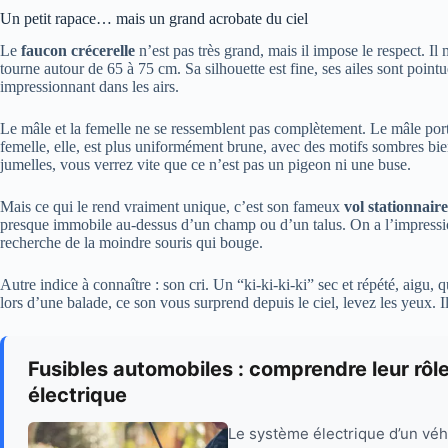
Un petit rapace… mais un grand acrobate du ciel
Le
faucon crécerelle
n’est pas très grand, mais il impose le respect. 
tourne autour de 65 à 75 cm. Sa silhouette est fine, ses ailes sont pointu
impressionnant dans les airs.
Le mâle et la femelle ne se ressemblent pas complètement. Le mâle porte
femelle, elle, est plus uniformément brune, avec des motifs sombres bi
jumelles, vous verrez vite que ce n’est pas un pigeon ni une buse.
Mais ce qui le rend vraiment unique, c’est son fameux
vol stationnaire
presque immobile au‑dessus d’un champ ou d’un talus. On a l’impression qu’
recherche de la moindre souris qui bouge.
Autre indice à connaître : son cri. Un “ki‑ki‑ki‑ki” sec et répété, aigu,
lors d’une balade, ce son vous surprend depuis le ciel, levez les yeux. Il
Fusibles automobiles : comprendre leur rôl
électrique
Le système électrique d’un vé