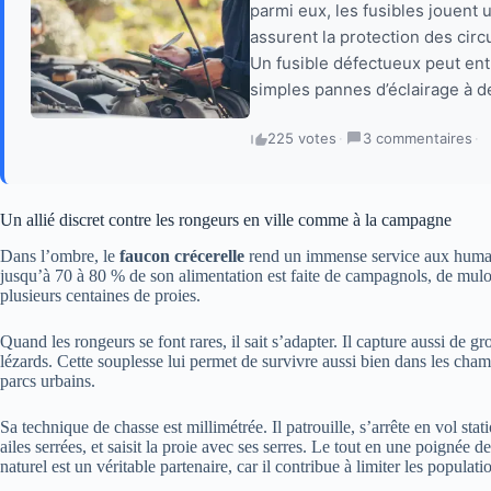
parmi eux, les fusibles jouent 
assurent la protection des circu
Un fusible défectueux peut ent
simples pannes d’éclairage à d
225 votes
·
3 commentaires
·
Un allié discret contre les rongeurs en ville comme à la campagne
Dans l’ombre, le
faucon crécerelle
rend un immense service aux humai
jusqu’à 70 à 80 % de son alimentation est faite de campagnols, de mulo
plusieurs centaines de proies.
Quand les rongeurs se font rares, il sait s’adapter. Il capture aussi de gr
lézards. Cette souplesse lui permet de survivre aussi bien dans les champs
parcs urbains.
Sa technique de chasse est millimétrée. Il patrouille, s’arrête en vol st
ailes serrées, et saisit la proie avec ses serres. Le tout en une poignée 
naturel est un véritable partenaire, car il contribue à limiter les populat