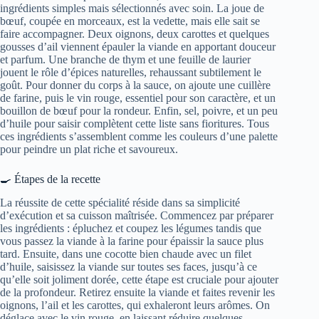
ingrédients simples mais sélectionnés avec soin. La joue de
bœuf, coupée en morceaux, est la vedette, mais elle sait se
faire accompagner. Deux oignons, deux carottes et quelques
gousses d’ail viennent épauler la viande en apportant douceur
et parfum. Une branche de thym et une feuille de laurier
jouent le rôle d’épices naturelles, rehaussant subtilement le
goût. Pour donner du corps à la sauce, on ajoute une cuillère
de farine, puis le vin rouge, essentiel pour son caractère, et un
bouillon de bœuf pour la rondeur. Enfin, sel, poivre, et un peu
d’huile pour saisir complètent cette liste sans fioritures. Tous
ces ingrédients s’assemblent comme les couleurs d’une palette
pour peindre un plat riche et savoureux.
🍳 Étapes de la recette
La réussite de cette spécialité réside dans sa simplicité
d’exécution et sa cuisson maîtrisée. Commencez par préparer
les ingrédients : épluchez et coupez les légumes tandis que
vous passez la viande à la farine pour épaissir la sauce plus
tard. Ensuite, dans une cocotte bien chaude avec un filet
d’huile, saisissez la viande sur toutes ses faces, jusqu’à ce
qu’elle soit joliment dorée, cette étape est cruciale pour ajouter
de la profondeur. Retirez ensuite la viande et faites revenir les
oignons, l’ail et les carottes, qui exhaleront leurs arômes. On
déglace avec le vin rouge, en laissant réduire quelques