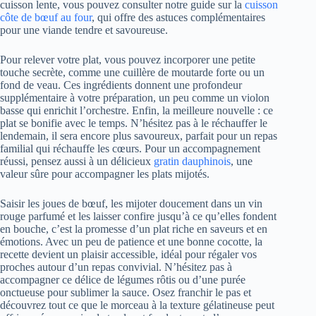
cuisson lente, vous pouvez consulter notre guide sur la
cuisson
côte de bœuf au four
, qui offre des astuces complémentaires
pour une viande tendre et savoureuse.
Pour relever votre plat, vous pouvez incorporer une petite
touche secrète, comme une cuillère de moutarde forte ou un
fond de veau. Ces ingrédients donnent une profondeur
supplémentaire à votre préparation, un peu comme un violon
basse qui enrichit l’orchestre. Enfin, la meilleure nouvelle : ce
plat se bonifie avec le temps. N’hésitez pas à le réchauffer le
lendemain, il sera encore plus savoureux, parfait pour un repas
familial qui réchauffe les cœurs. Pour un accompagnement
réussi, pensez aussi à un délicieux
gratin dauphinois
, une
valeur sûre pour accompagner les plats mijotés.
Saisir les joues de bœuf, les mijoter doucement dans un vin
rouge parfumé et les laisser confire jusqu’à ce qu’elles fondent
en bouche, c’est la promesse d’un plat riche en saveurs et en
émotions. Avec un peu de patience et une bonne cocotte, la
recette devient un plaisir accessible, idéal pour régaler vos
proches autour d’un repas convivial. N’hésitez pas à
accompagner ce délice de légumes rôtis ou d’une purée
onctueuse pour sublimer la sauce. Osez franchir le pas et
découvrez tout ce que le morceau à la texture gélatineuse peut