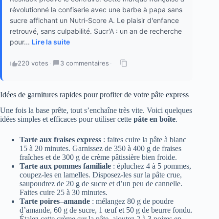
révolutionné la confiserie avec une barbe à papa sans
sucre affichant un Nutri-Score A. Le plaisir d'enfance
retrouvé, sans culpabilité. Sucr'A : un an de recherche
pour...
Lire la suite
220 votes
·
3 commentaires
·
Idées de garnitures rapides pour profiter de votre pâte express
Une fois la base prête, tout s’enchaîne très vite. Voici quelques
idées simples et efficaces pour utiliser cette
pâte en boîte
.
Tarte aux fraises express
: faites cuire la pâte à blanc
15 à 20 minutes. Garnissez de 350 à 400 g de fraises
fraîches et de 300 g de crème pâtissière bien froide.
Tarte aux pommes familiale
: épluchez 4 à 5 pommes,
coupez-les en lamelles. Disposez-les sur la pâte crue,
saupoudrez de 20 g de sucre et d’un peu de cannelle.
Faites cuire 25 à 30 minutes.
Tarte poires–amande
: mélangez 80 g de poudre
d’amande, 60 g de sucre, 1 œuf et 50 g de beurre fondu.
Étalez cette crème sur la pâte, ajoutez 2 à 3 poires en