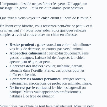
L’important, c’est de ne pas fermer les yeux. Un appel, un
message, un geste… et la vie d’un animal peut basculer.
Que faire si vous voyez un chien errant au bord de la route ?
En lisant cette histoire, vous ressentez peut-être ce petit « et si
ça m’arrivait ? ». Pour vous aider, voici quelques réflexes
simples à avoir si vous croisez un chien en détresse.
Restez prudent
: garez-vous à un endroit sûr, allumez
vos feux de détresse, ne courez pas vers l’animal.
Approchez calmement
: parlez-lui doucement, sans
gestes brusques. Laissez-lui de l’espace. Un chien
apeuré peut réagir par peur.
Cherchez des indices
: collier, médaille, harnais,
tatouage dans l’oreille. Prenez des photos pour les
diffuser si besoin.
Contactez les bonnes personnes
: refuges locaux,
vétérinaires, associations de protection animale, mairie.
Ne forcez pas le contact
si le chien est agressif ou
paniqué. Mieux vaut appeler des professionnels
habitués à ce type de situation.
Vous n’êtes pas obligé de tout faire parfaitement. Mais un petit