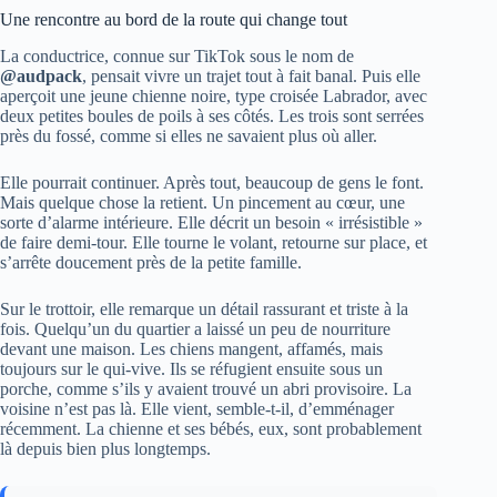
Une rencontre au bord de la route qui change tout
La conductrice, connue sur TikTok sous le nom de
@audpack
, pensait vivre un trajet tout à fait banal. Puis elle
aperçoit une jeune chienne noire, type croisée Labrador, avec
deux petites boules de poils à ses côtés. Les trois sont serrées
près du fossé, comme si elles ne savaient plus où aller.
Elle pourrait continuer. Après tout, beaucoup de gens le font.
Mais quelque chose la retient. Un pincement au cœur, une
sorte d’alarme intérieure. Elle décrit un besoin « irrésistible »
de faire demi-tour. Elle tourne le volant, retourne sur place, et
s’arrête doucement près de la petite famille.
Sur le trottoir, elle remarque un détail rassurant et triste à la
fois. Quelqu’un du quartier a laissé un peu de nourriture
devant une maison. Les chiens mangent, affamés, mais
toujours sur le qui-vive. Ils se réfugient ensuite sous un
porche, comme s’ils y avaient trouvé un abri provisoire. La
voisine n’est pas là. Elle vient, semble-t-il, d’emménager
récemment. La chienne et ses bébés, eux, sont probablement
là depuis bien plus longtemps.