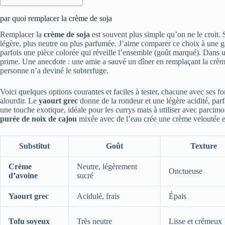
par quoi remplacer la crème de soja
Remplacer la
crème de soja
est souvent plus simple qu’on ne le croit. S
légère, plus neutre ou plus parfumée. J’aime comparer ce choix à une gar
parfois une pièce colorée qui réveille l’ensemble (goût marqué). Dans un
prime. Une anecdote : une amie a sauvé un dîner en remplaçant la crè
personne n’a deviné le subterfuge.
Voici quelques options courantes et faciles à tester, chacune avec ses f
alourdir. Le
yaourt grec
donne de la rondeur et une légère acidité, parf
une touche exotique, idéale pour les currys mais à utiliser avec parcimoni
purée de noix de cajou
mixée avec de l’eau crée une crème veloutée et
Substitut
Goût
Texture
Crème
Neutre, légèrement
Onctueuse
d’avoine
sucré
Yaourt grec
Acidulé, frais
Épais
Tofu soyeux
Très neutre
Lisse et crémeux