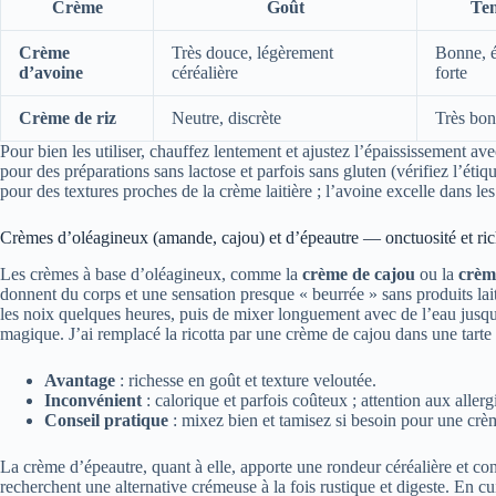
Crème
Goût
Ten
Crème
Très douce, légèrement
Bonne, é
d’avoine
céréalière
forte
Crème de riz
Neutre, discrète
Très bon
Pour bien les utiliser, chauffez lentement et ajustez l’épaississement ave
pour des préparations sans lactose et parfois sans gluten (vérifiez l’étiq
pour des textures proches de la crème laitière ; l’avoine excelle dans le
Crèmes d’oléagineux (amande, cajou) et d’épeautre — onctuosité et ri
Les crèmes à base d’oléagineux, comme la
crème de cajou
ou la
crèm
donnent du corps et une sensation presque « beurrée » sans produits laiti
les noix quelques heures, puis de mixer longuement avec de l’eau jusqu
magique. J’ai remplacé la ricotta par une crème de cajou dans une tarte 
Avantage
: richesse en goût et texture veloutée.
Inconvénient
: calorique et parfois coûteux ; attention aux allerg
Conseil pratique
: mixez bien et tamisez si besoin pour une crème
La crème d’épeautre, quant à elle, apporte une rondeur céréalière et conv
recherchent une alternative crémeuse à la fois rustique et digeste. En c