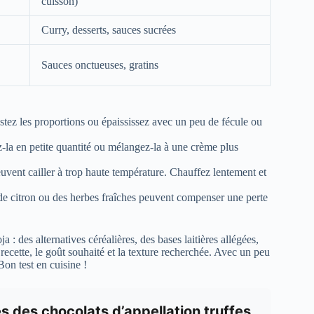
cuisson)
Curry, desserts, sauces sucrées
Sauces onctueuses, gratins
justez les proportions ou épaississez avec un peu de fécule ou
z-la en petite quantité ou mélangez-la à une crème plus
uvent cailler à trop haute température. Chauffez lentement et
 de citron ou des herbes fraîches peuvent compenser une perte
 : des alternatives céréalières, des bases laitières allégées,
recette, le goût souhaité et la texture recherchée. Avec un peu
on test en cuisine !
es des chocolats d’appellation truffes