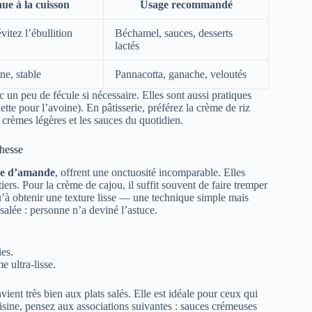
ue à la cuisson
Usage recommandé
vitez l’ébullition
Béchamel, sauces, desserts
lactés
ne, stable
Pannacotta, ganache, veloutés
c un peu de fécule si nécessaire. Elles sont aussi pratiques
uette pour l’avoine). En pâtisserie, préférez la crème de riz
s crèmes légères et les sauces du quotidien.
chesse
e d’amande
, offrent une onctuosité incomparable. Elles
ers. Pour la crème de cajou, il suffit souvent de faire tremper
’à obtenir une texture lisse — une technique simple mais
salée : personne n’a deviné l’astuce.
ies.
 ultra-lisse.
ient très bien aux plats salés. Elle est idéale pour ceux qui
uisine, pensez aux associations suivantes : sauces crémeuses