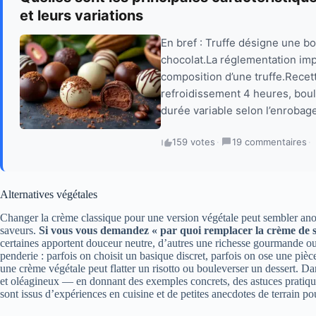
et leurs variations
En bref : Truffe désigne une 
chocolat.La réglementation im
composition d’une truffe.Recet
refroidissement 4 heures, boul
durée variable selon l’enrobage
159 votes
·
19 commentaires
·
Alternatives végétales
Changer la crème classique pour une version végétale peut sembler anod
saveurs.
Si vous vous demandez « par quoi remplacer la crème de s
certaines apportent douceur neutre, d’autres une richesse gourmande o
penderie : parfois on choisit un basique discret, parfois on ose une piè
une crème végétale peut flatter un risotto ou bouleverser un dessert. Da
et oléagineux — en donnant des exemples concrets, des astuces pratiques
sont issus d’expériences en cuisine et de petites anecdotes de terrain po