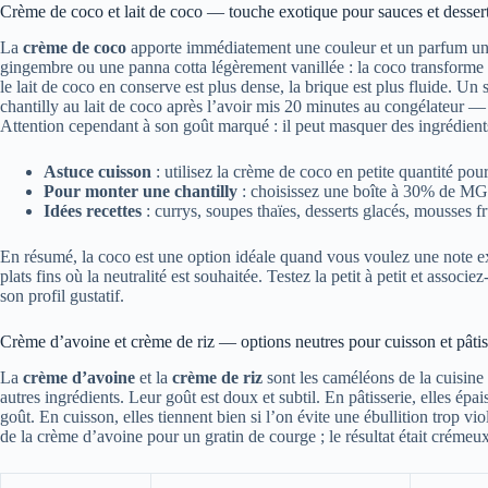
Crème de coco et lait de coco — touche exotique pour sauces et desser
La
crème de coco
apporte immédiatement une couleur et un parfum un
gingembre ou une panna cotta légèrement vanillée : la coco transforme l
le lait de coco en conserve est plus dense, la brique est plus fluide. U
chantilly au lait de coco après l’avoir mis 20 minutes au congélateur — ré
Attention cependant à son goût marqué : il peut masquer des ingrédients
Astuce cuisson
: utilisez la crème de coco en petite quantité pou
Pour monter une chantilly
: choisissez une boîte à 30% de MG, r
Idées recettes
: currys, soupes thaïes, desserts glacés, mousses fr
En résumé, la coco est une option idéale quand vous voulez une note e
plats fins où la neutralité est souhaitée. Testez la petit à petit et assoc
son profil gustatif.
Crème d’avoine et crème de riz — options neutres pour cuisson et pâtis
La
crème d’avoine
et la
crème de riz
sont les caméléons de la cuisine v
autres ingrédients. Leur goût est doux et subtil. En pâtisserie, elles ép
goût. En cuisson, elles tiennent bien si l’on évite une ébullition trop v
de la crème d’avoine pour un gratin de courge ; le résultat était crémeu