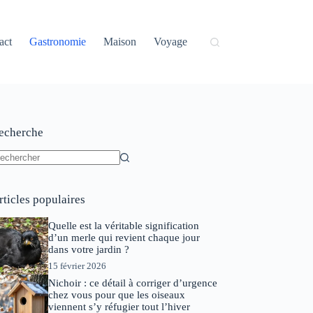
act
Gastronomie
Maison
Voyage
echerche
ucun
sultat
rticles populaires
Quelle est la véritable signification
d’un merle qui revient chaque jour
dans votre jardin ?
15 février 2026
Nichoir : ce détail à corriger d’urgence
chez vous pour que les oiseaux
viennent s’y réfugier tout l’hiver