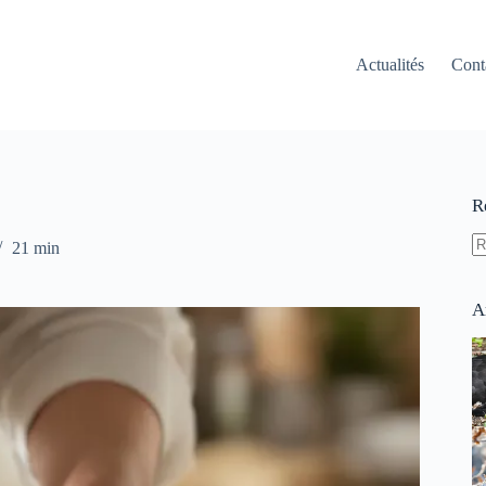
Actualités
Cont
R
21 min
A
ré
A