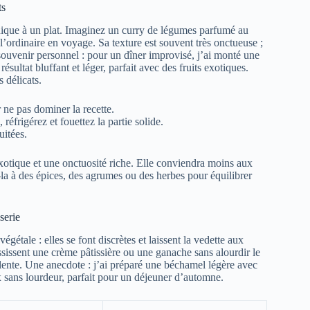
ts
ique à un plat. Imaginez un curry de légumes parfumé au
’ordinaire en voyage. Sa texture est souvent très onctueuse ;
n souvenir personnel : pour un dîner improvisé, j’ai monté une
sultat bluffant et léger, parfait avec des fruits exotiques.
 délicats.
r ne pas dominer la recette.
éfrigérez et fouettez la partie solide.
uitées.
xotique et une onctuosité riche. Elle conviendra moins aux
iez-la à des épices, des agrumes ou des herbes pour équilibrer
serie
égétale : elles se font discrètes et laissent la vedette aux
aississent une crème pâtissière ou une ganache sans alourdir le
iolente. Une anecdote : j’ai préparé une béchamel légère avec
x sans lourdeur, parfait pour un déjeuner d’automne.